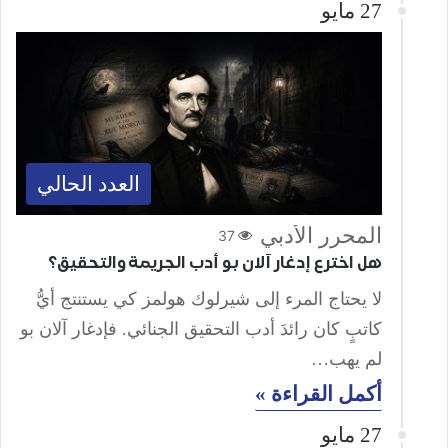
27 مايو
العدد الحالي
المحرر الأدبي
37
هل اخترع إدغار آلان بو أدب الجريمة والتحقيق؟
لا يحتاج المرء إلى شيرلوك هولمز كي يستنتج أيُّ
كاتبٍ كان رائدَ أدب التحقيق الجنائي. فإدغار آلان بو
لم يهب…
أكمل القراءة »
27 مايو