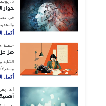
د. يوس
حوار ال
في عصر ي
والتحديث
أكمل ال
حصة مط
هل عزلة
الكتابة و
ومنعزلاً
أكمل ال
أ.د. يع
أهمية ا
تعتبر ال