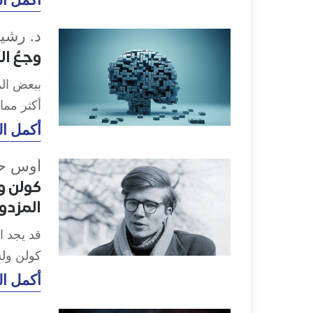
د. رشي
وجعُ الم
ببعض الم
أكثر مما
أكمل ال
أوس ح
كولن و
المزدو
قد يجد ا
كولن ولس
أكمل ال