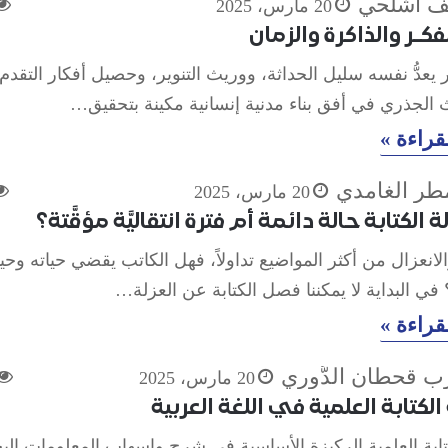
ف أشلحي
20 مارس، 2025
فكـر والذاكرة والزمان
عدُّ نفسه سليل الحداثة، ووريث التنوير، وحصيل أفكار التقدم
 الجذري في أفق بناء مدنية إنسانية مكينة بتحقيق…
قراءة »
ر الغامدي
20 مارس، 2025
 الكتابة حالة دائمة أم فترة انتقاليَّة مؤقَّتة؟
الانعزال من أكثر المواضيع تداولاً، فهل الكاتب يقضي حياته وحيدً
؟ في البداية لا يمكننا فصل الكتابة عن العزلة…
قراءة »
رب قحطان الدُّوري
20 مارس، 2025
لكتابة العلمية في اللغة العربية
كتابة العلمية الركيزة الأساسية في شرح وإسهاب المعلومات البح