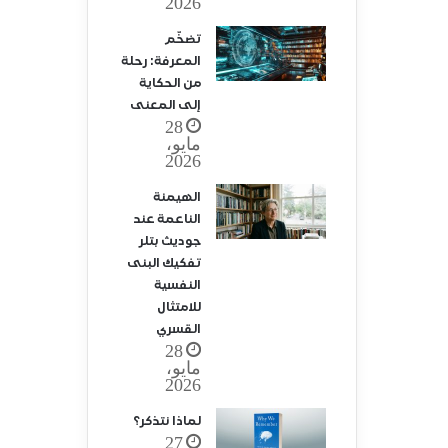
2026
تضخّم
المعرفة: رحلة
من الحكاية
إلى المعنى
28
مايو،
2026
الهيمنة
الناعمة عند
جوديث بتلر
تفكيك البنى
النفسية
للامتثال
القسري
28
مايو،
2026
لماذا نتذكر؟
27