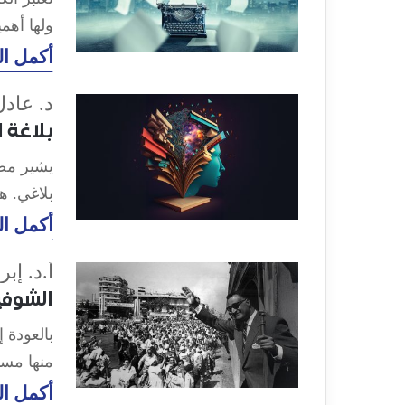
ولها أهم
أكمل ال
د. عادل
بلاغة 
يشير مصط
بلاغي. 
أكمل ال
أ.د. إب
الشوفي
بالعودة إ
منها مست
أكمل ال