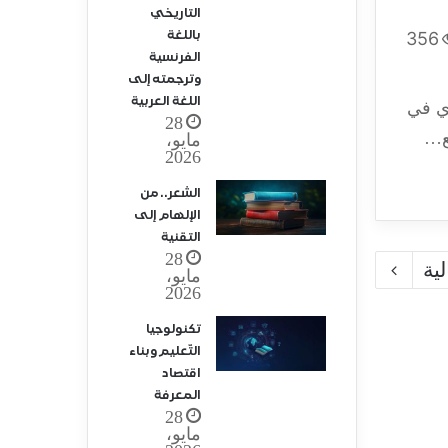
التاريخي
باللغة
356
الفرنسية
وترجمته إلى
اللغة العربية
ي في
28
ع…
مايو،
2026
الشعر.. من
الإلهام إلى
التقنية
28
ية
مايو،
2026
تكنولوجيا
التّعليم وبناء
اقتصاد
المعرفة
28
مايو،