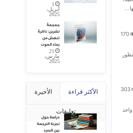
1
ها…
أبريل،
2025
جمجمةُ
تشرين: ذاكرةٌ
170
تنهضُ من
رماد الموت
21
نظور
مارس،
2025
303
الأكثر قراءة
الأخيرة
 واحد
تعليقات
دراسة حول
تجربة الترجمة
بين السرد