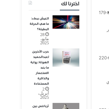
اخترنا لك
179
العيش ببطء:
ما هي الحركة
ر
البطيئة؟
28
مايو،
2025
حرب الآخرين
لعبدالحميد
220
الهوتة: رواية
ما بعد
الاستعمار
والذاكرة
ي
المستعادة
2
أبريل،
2025
ثربانتس بين