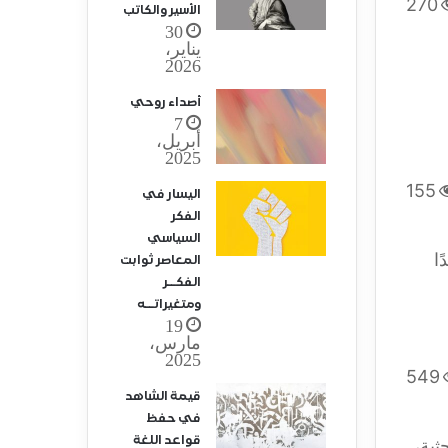
270
الأسير والكاتب
30
يناير،
2026
أصداء روحي
7
أبريل،
2025
155
اليسار في
الفكر
السياسي
ا
المعاصر ثوابت
الفكــر
ومتغيراتــه
19
مارس،
2025
549
قيمة الشاهد
في حفظ
قواعد اللغة
ثية،