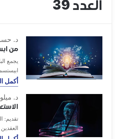
العدد 39
د. حسن
من ابس
يجمع الب
ابيستسمو
أكمل ال
د. ميلو
الاستعا
تقديم: ال
العقدين 
أكمل ال