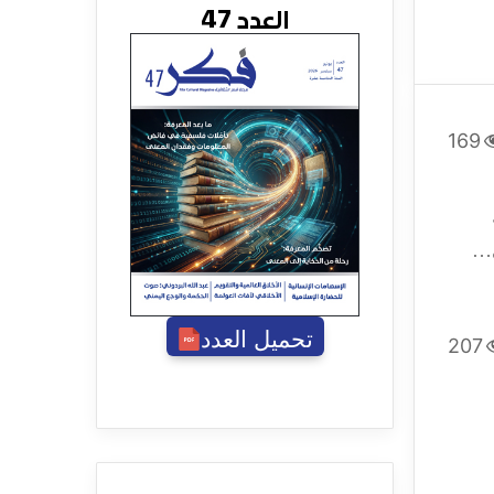
العدد 47
169
ى…
تحميل العدد
207