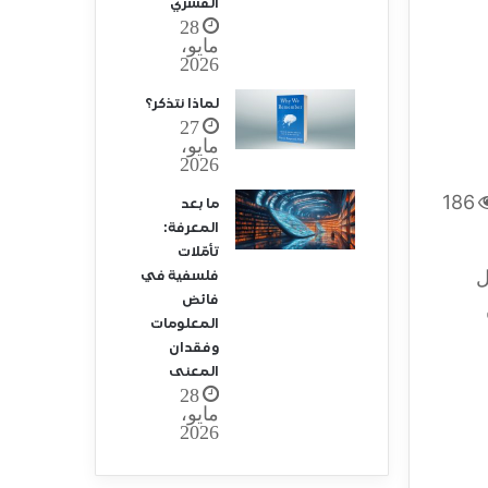
القسري
28
مايو،
2026
لماذا نتذكر؟
27
مايو،
2026
186
ما بعد
المعرفة:
تأمّلات
ل
فلسفية في
فائض
المعلومات
وفقدان
المعنى
28
مايو،
2026