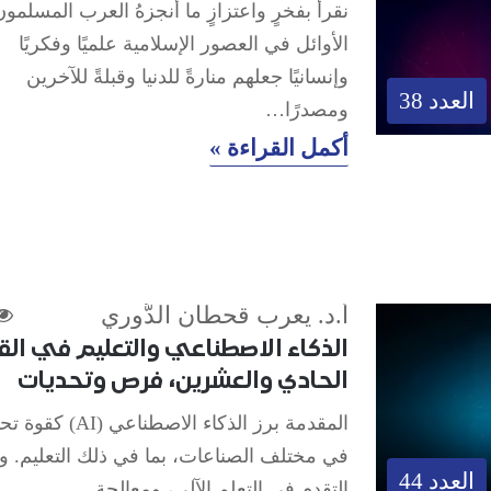
نقرأُ بفخرٍ واعتزازٍ ما أنجزهُ العرب المسلمون
الأوائل في العصور الإسلامية علميًا وفكريًا
وإنسانيًا جعلهم منارةً للدنيا وقبلةً للآخرين
العدد 38
ومصدرًا…
أكمل القراءة »
أ.د. يعرب قحطان الدُّوري
الذكاء الاصطناعي والتعليم في الق
الحادي والعشرين، فرص وتحديات
المقدمة برز الذكاء الاصطناعي (I
في مختلف الصناعات، بما في ذلك التعليم. و
العدد 44
التقدم في التعلم الآلي، ومعالجة…