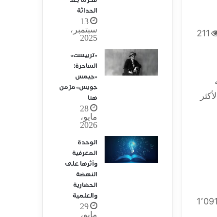
فكر ما بعد
الحداثة
13
سبتمبر،
211
2025
«ترييست»
الساحرة:
«جيمس
جويس» مرّ من
أكثر
هنا
28
مايو،
2026
الوحدة
المعرفية
وأثرها على
النهضة
الحضارية
والعلمية
1٬09
29
مايو،