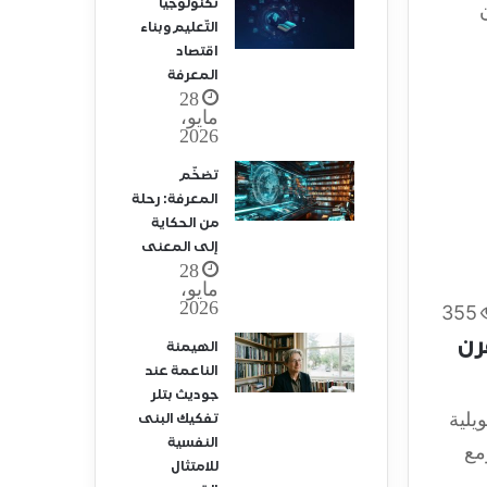
تكنولوجيا
التّعليم وبناء
اقتصاد
المعرفة
28
مايو،
2026
تضخّم
المعرفة: رحلة
من الحكاية
إلى المعنى
28
مايو،
2026
355
رن
الهيمنة
الناعمة عند
جوديث بتلر
A) كقوة تحويلية
تفكيك البنى
النفسية
مع
للامتثال