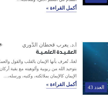
أكمل القراءة »
أ.د. يعرب قحطان الدُّوري
العقـيـدة العلمـيـة
لغةً، تُعرف بأنها الإيمان بالقلب والقول والعم
بتوحيد الله من ربوبية وألوهيته مع بقية أركان
الإيمان كالإيمان بملائكته، وكتبه، ورسله،…
أكمل القراءة »
العدد 43