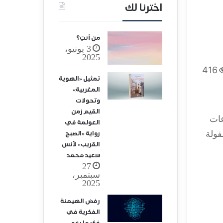
اخترنا لك
من أنتِ؟
3 يونيو،
2025
416
تمثيل «الهوية
المغربية»
وتحولات
القيم زمن
عات
العولمة في
فولة
رواية «الصبح
القريب» لأنس
سعيد محمد
27
سبتمبر،
2025
رفض الهيمنة
الفكرية في