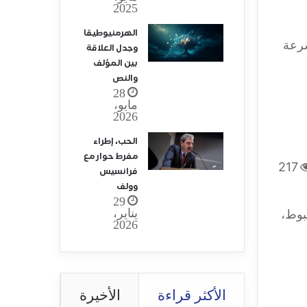
2025
الهرمنيوطيقا
كاء الاصطناعي (AI) بسرعة
وجدل العلاقة
بين المؤلف
والنص
28
مايو،
2026
الحب، إطراء
مفرط حوار مع
217
فرانسيس
وولف
29
يناير،
بوط،
2026
الأكثر قراءة
الأخيرة