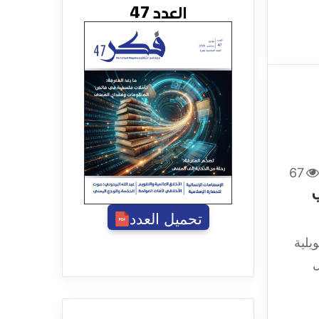
العدد 47
67
ي
تحميل العدد
A) كقوة تحويلية
ل