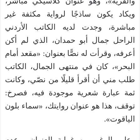
والقرية»، وهو عنوان كلاسيكي مباشر،
ويكاد يكون ساذجًا لرواية مكثفة غير
مباشرة، وجدت لديه الكاتب الأردني
الراحل جمال أبو حمدان، الذي لم أكن
أعرفه، وقرأت له نصًّا بعنوان: «مقعد أمام
البحر»، كان في منتهى الجمال، الكاتب
طلب مني أن أقرأ قليلًا من نصّي، وكانت
ثمة عبارة شعرية موجودة فيه، فصرخ:
توقف، هذا هو عنوان روايتك، «سماء بلون
الياقوت».
وعلى الرغم من غرابة العنوان، وعدم