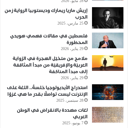
28 مايو، 2026
إريش ماريا ريمارك وديستوبيا الرواية زمن
الحرب
25 مارس، 2025
فلسطين في مقالات فهمي هويدي
المحظورة
29 يناير، 2026
ملامح من متخيّل الهجرة في الرّواية
العربيّة والإفريقيّة من مبدأ المثاقفة
إلى مبدأ المناكفة
29 يناير، 2026
استدراج الأيديولوجيا خلسةً.. اللغة على
الإنترنت ليست تواصلًا بقدر ما هي غزوًا
28 سبتمبر، 2025
لغات مهددة بالانقراض في الوطن
العربي
7 يونيو، 2025