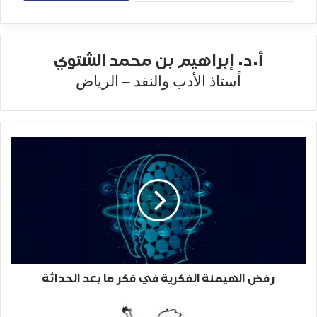
أ.د. إبراهيم بن محمد الشتوي
أستاذ الأدب والنقد – الرياض
رفض الهيمنة الفكرية في فكر ما بعد الحداثة