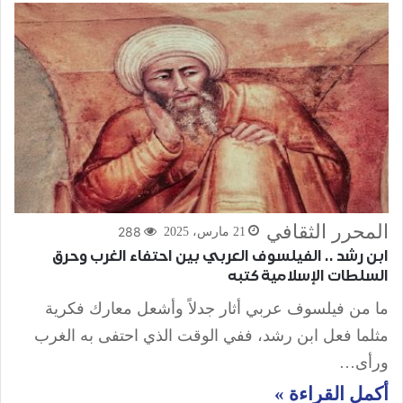
المحرر الثقافي
288
21 مارس، 2025
ابن رشد .. الفيلسوف العربي بين احتفاء الغرب وحرق
السلطات الإسلامية كتبه
ما من فيلسوف عربي أثار جدلاً وأشعل معارك فكرية
مثلما فعل ابن رشد، ففي الوقت الذي احتفى به الغرب
ورأى…
أكمل القراءة »