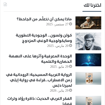
اخترنا لك
ماذا يمكن أن نتعلَّم من الجاحظ؟
27 سبتمبر، 2025
كولن ولسون.. الوجودية التطورية
وسايكولوجية الوعي المزدوج
20 مارس، 2025
الوحدة المعرفية وأثرها على النهضة
الحضارية والعلمية
29 مايو، 2025
الرواية العربية المسيحية: الروحانية في
زمن الاضطراب..قراءة في رواية إيلي
لميرنا دبّس
29 يناير، 2026
الفكر العربي الحديث: ذاكرة روَّاد وتراث
قضايا