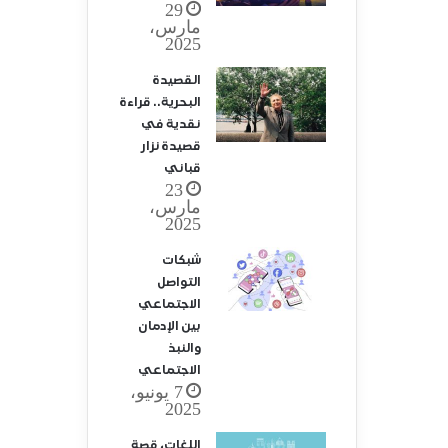
29
مارس،
2025
القصيدة
البحرية.. قراءة
نقدية في
قصيدة نزار
قباني
23
مارس،
2025
شبكات
التواصل
الاجتماعي
بين الإدمان
والنبذ
الاجتماعي
7 يونيو،
2025
اللغات، قصة