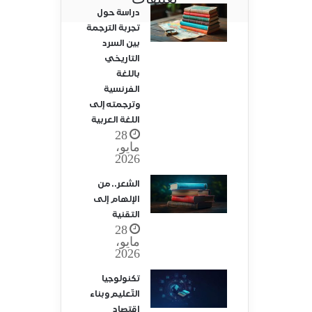
دراسة حول
تجربة الترجمة
بين السرد
التاريخي
باللغة
الفرنسية
وترجمته إلى
اللغة العربية
28
مايو،
2026
الشعر.. من
الإلهام إلى
التقنية
28
مايو،
2026
تكنولوجيا
التّعليم وبناء
اقتصاد