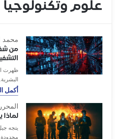
علوم وتكنولوجيا
محمد ا
من شفرة
التشفير
ظهرت الح
البشرية.
أكمل ال
المحرر 
لماذا يتجه جيل Z إل
محدودة ت