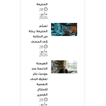
المعرفة
28
مايو،
2026
تضخّم
المعرفة: رحلة
من الحكاية
إلى المعنى
28
مايو،
2026
الهيمنة
الناعمة عند
جوديث بتلر
تفكيك البنى
النفسية
للامتثال
القسري
28
مايو،