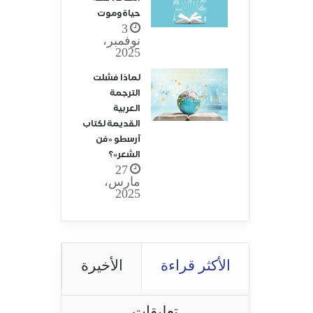
حياة وموت
3
نوفمبر،
2025
لماذا فشلت
الترجمة
العربية
القديمة لكتاب
أرسطو «فن
الشعر»؟
27
مارس،
2025
الأكثر قراءة
الأخيرة
تعليقات