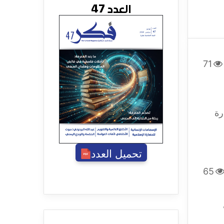
العدد 47
71
رة
تحميل العدد
65