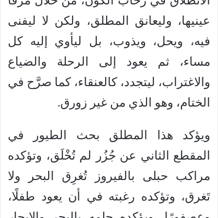
الانطلاق في رحاب الكون، من خلال مرفأ
عينيها، وليعانق المطلق، ولكن لا ليفنى
فيه، ويحل، ويذوب، بل ليأوي إليه كل
مساء، ثم يعود إلى الرحلة والضياع
والاغتراب، ليتجدد، كالعنقاء، كما صرَّح في
الختام، وهو الذي من غير زورق.
ويؤكد هذا المطلق بحث الطيور في
المقطع الثاني عن جُزُر لم تُخْلَق، وتؤكده
مراكب حبلى بالفيروز تُغرِق البحر ولا
تَغرق، وتؤكده رغبته في أن يعود طفلًا،
وعصفورًا، ويؤكده حلمه بالبحر والإبحار