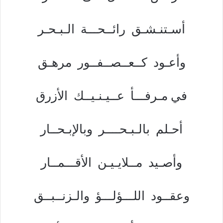
أسـتنـشـق رائــحـــة الـبـحـر
وأعـود كــعــصــفــور مرهـق
في مـرفـــأ عــيـنـيــك الأزرق
أحـلم بالـبـحــــر وبالإبـحــار
وأصـيد مــلايـيـن الأقـــمــار
وعقــود اللـــؤلـــؤ والـزنــبــق