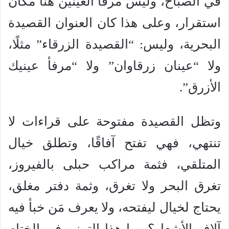
في الصباح، وليس مرفأ العينين هنا مكان
استقرار، وعلى هذا كان العنوان القصيدة
البحرية، وليس: “القصيدة الزرقاء” مثلًا،
ولا “عينان زرقاوان” ولا “مرفأ عينيك
الأزرق”.
وتظل القصيدة مفتوحة على قراءات لا
تنتهي، فهي تفتح آفاقًا، وتطلق خيال
المتلقي، فثمة مراكب حبلى بالفيروز،
تغرق البحر ولا تغرق، وثمة دفتر مغلق،
يحتاج لخيال ليفتحه، ولا يعرف مَن خبأ فيه
آلاف الأشعار؟ وما هذا التمني في الختام