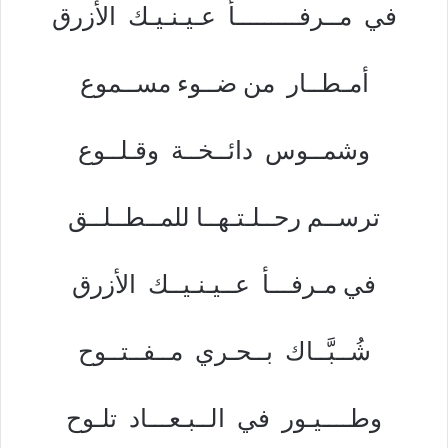
في مــرفـــــــــأ عـيـنـيـك الأزرق
أمـطــار من ضــوء مســموع
وشمــوس دائــخــة وقـلــوع
ترســم رحــلـتـهــا للمــطــلــق
في مـرفـــأ عــيـنـيــك الأزرق
شُــبَّــاك بــحـري مــفــتــوح
وطــــيـور في الــبـعـــاد تلـوح