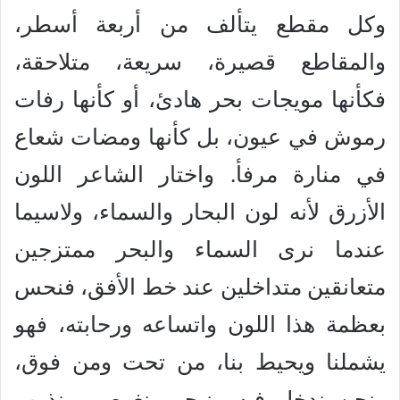
وكل مقطع يتألف من أربعة أسطر،
والمقاطع قصيرة، سريعة، متلاحقة،
فكأنها مويجات بحر هادئ، أو كأنها رفات
رموش في عيون، بل كأنها ومضات شعاع
في منارة مرفأ. واختار الشاعر اللون
الأزرق لأنه لون البحار والسماء، ولاسيما
عندما نرى السماء والبحر ممتزجين
متعانقين متداخلين عند خط الأفق، فنحس
بعظمة هذا اللون واتساعه ورحابته، فهو
يشملنا ويحيط بنا، من تحت ومن فوق،
ونحن ندخل فيه ونبحر ونغوص، ونذوب