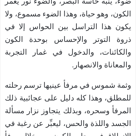
ضوء، ينبِّه حاسة البصر، والضوء نور يغمر
الكون، وهو حياة، وهذا الضوء مسموع، ولا
يكون هذا التراسل بين الحواس إلا في
ذروة التوتر والإحساس بوحدة الكون
والكائنات، والدخول في غمار التجربة
والمعاناة والانصهار.
وثمة شموس في مرفأ عينيها ترسم رحلته
للمطلق، وهذا كله دليل على عجائبية ذلك
المرفأ وسحره، وبذلك يتجاوز نزار مسألة
الجسد واللذة والحس، ليعبِّر عن رغبة في