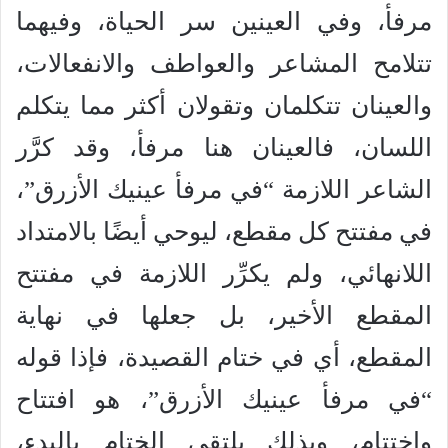
مرفأ، وفي العينين سر الحياة، وفيهما
تتلامح المشاعر والعواطف والانفعالات،
والعينان تتكلمان وتقولان أكثر مما يتكلم
اللسان، فالعينان هنا مرفأ، وقد كرَّر
الشاعر اللازمة “في مرفأ عينيك الأزرق”،
في مفتتح كل مقطع، ليوحي أيضًا بالامتداد
اللانهائي، ولم يكرِّر اللازمة في مفتتح
المقطع الأخير، بل جعلها في نهاية
المقطع، أي في ختام القصيدة، فإذا قوله
“في مرفأ عينيك الأزرق”، هو افتتاح
واختتام، وبذلك يلتقي الختام بالبدء،