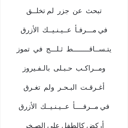
تبحث عن جزر لم تخلــق
في مـــرفـأ عــيـنـيــك الأزرق
يتـســاقــــــــط ثـلـــج في تموز
ومــراكـب حـبـلى بالـفـيروز
أغـرقـت البـحـر ولم تغـرق
في مــرفــــأ عــيـنـيــك الأزرق
أركض كالطفل على الصـخر