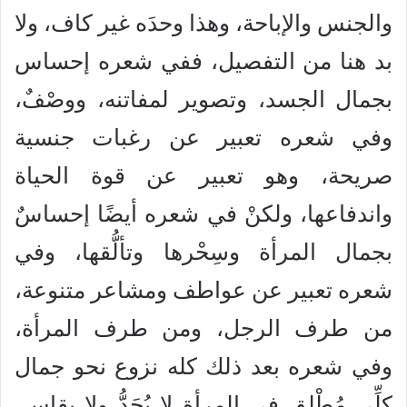
والجنس والإباحة، وهذا وحدَه غير كاف، ولا
بد هنا من التفصيل، ففي شعره إحساس
بجمال الجسد، وتصوير لمفاتنه، ووصْفٌ،
وفي شعره تعبير عن رغبات جنسية
صريحة، وهو تعبير عن قوة الحياة
واندفاعها، ولكنْ في شعره أيضًا إحساسٌ
بجمال المرأة وسِحْرها وتألُّقها، وفي
شعره تعبير عن عواطف ومشاعر متنوعة،
من طرف الرجل، ومن طرف المرأة،
وفي شعره بعد ذلك كله نزوع نحو جمال
كلِّي مُطْلق في المرأة لا يُحَدُّ ولا يقاس،