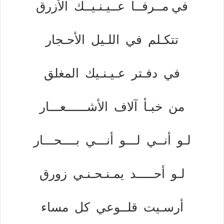
في مــرفــأ عــيـنـيــك الأزرق
تتكـلم في اللـيل الأحـجار
في دفـتر عـيـنـيك المغلق
من خبـأ آلاف الأشــــــعـــار
لـو أنــي لـــو أنـــي بــــحـــار
لـو أحـــــد يمـنـحـنـي زورق
أرسـيت قلــوعي كل مساء