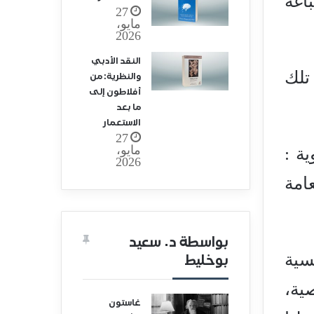
اغة
27
مايو،
2026
النقد الأدبي
تلك
والنظرية: من
أفلاطون إلى
ما بعد
الاستعمار
27
مايو،
ة :
2026
امة
بواسطة د. سعيد
سية
بوخليط
ية،
غاستون