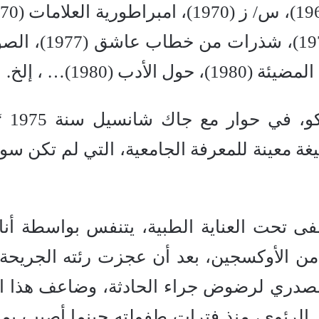
لذة النص (1973)، إنها الصين (1975)، شذرات م
يقول بهذا الخصوص
صيغة معينة للمعرفة الجامعية، التي لم تكن سو
 تحت العناية الطبية، يتنفس بواسطة أنا
ن الأوكسجين، بعد أن عجزت رئته الجريحة
لصدري لرضوض جراء الحادثة، وضاعف هذا ال
از الرئوي، منذ فترات طفولته حينما أصيب ب