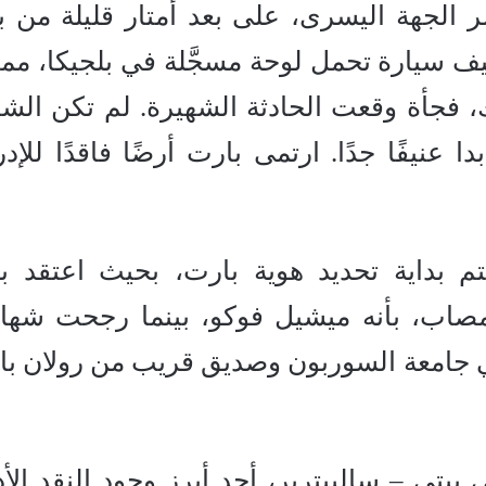
ر الجهة اليسرى، على بعد أمتار قليلة من بوَّ
سيارة تحمل لوحة مسجَّلة في بلجيكا، مما أث
، فجأة وقعت الحادثة الشهيرة. لم تكن الشا
 عنيفًا جدًا. ارتمى بارت أرضًا فاقدًا للإدر
 بداية تحديد هوية بارت، بحيث اعتقد 
مصاب، بأنه ميشيل فوكو، بينما رجحت شها
ي جامعة السوربون وصديق قريب من رولان با
تي – سالبيترير، أحد أبرز وجود النقد الأد