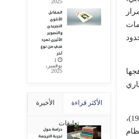
2025
ستمرار
المقابل
الأنثوي
مات
التجريدي
والتصوير
دود
الأثيري تمرد
فني من نوع
آخر
1
نوفمبر،
جها
2025
اري
الأكثر قراءة
الأخيرة
الدرجة الصفر في الكتابة (1953)، ميثولوجيات (1957)، حول راسين (1963)،
تعليقات
ولوجيا (1964)، النقد والحقيقة (1966)، نظام
دراسة حول
تجربة الترجمة