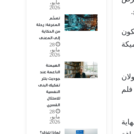
مايو،
2026
تضخّم
المعرفة: رحلة
كون
من الحكاية
إلى المعنى
يكة
28
مايو،
2026
الهيمنة
الناعمة عند
ولان
جوديث بتلر
تفكيك البنى
فلم
النفسية
للامتثال
القسري
28
مايو،
اية
2026
لماذا نتذكر؟