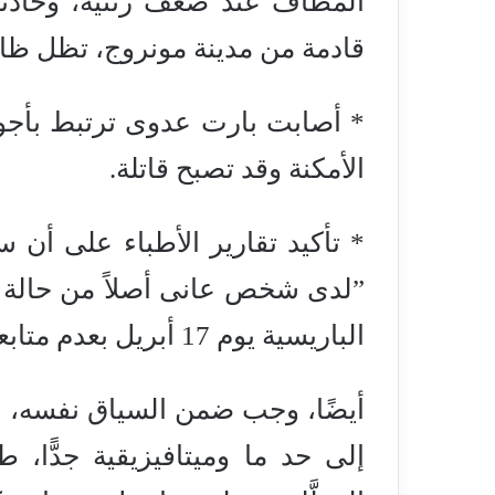
المطاف عند ضعف رئتيه، وحادث
قادمة من مدينة مونروج، تظل ظاه
* أصابت بارت عدوى ترتبط بأجو
الأمكنة وقد تصبح قاتلة.
* تأكيد تقارير الأطباء على أن 
”لدى شخص عانى أصلاً من حالة قص
الباريسية يوم 17 أبريل بعدم متابعة سائق الشاحنة.
أيضًا، وجب ضمن السياق نفسه، است
إلى حد ما وميتافيزيقية جدًّا،