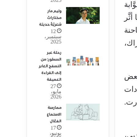
ابة
وليم مار
َّر
مختاراتٌ
شعريَّةٌ حديثة
حنة
12
سبتمبر،
2025
اك،
رحلة عبر
السطور: من
التصفح العابر
إلى القراءة
بعض
العميقة
27
دات
مايو،
2026
رت.
ممارسة
الاستماع
الفعَّال
17
يونيو،
بي،