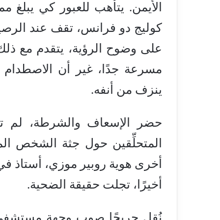
الأيمن. يتأهب للعبور كي يبلغ مم
كوليج دو فرانس، تقف عند الرصيف 
على وضوح الرؤية، يتقدم مع ذلك
مسرعة جدًا، غير أن الاصطدام بدا
ينزف من أنفه.
حضر الإسعاف والشرطة، لم تتم
المتحلِّقين حول جثة الشخص ال
أخرى هوية روبير موزي، أستاذ ف
أخيرًا، تجلت حقيقة الضحية.
نُقل جريحًا صوب وجهة مستشفى بي