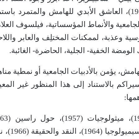
خلال القرن العشرين (1915- 1980)، العاشق الأبدي للهامش والمتمرد با
 الجامعية والأنماط المؤسساتية، فيلسوف العلا
وسية وعذبة، لممكنات المختلِف والعابر واللاح
 الومضة الخفية- الجلية، الحاضرة- الغائبة.
هامش، يؤمن بالأدبيات الجامعية أو نمطية مناه
يراكم بالاستناد إلى هذا المنظور غير المعي
مها:
دراسات نقدية (1964)، عناصر السيمي