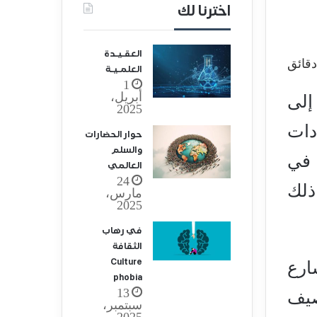
اخترنا لك
العقـيـدة
العلمـيـة
1
أبريل،
ا إلى
2025
دات
حوار الحضارات
والسلم
 في
العالمي
24
ذلك
مارس،
2025
في رهاب
الثقافة
Culture
ارع
phobia
13
صيف
سبتمبر،
2025