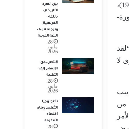
الموضة (1967)، موت المؤلف (1967)، س/ ز (1970)، امبراطورية العلامات (1970)،
بين السرد
التاريخي
ن خطاب عاشق (1977)، الصورة-
باللغة
الفرنسية
وترجمته إلى
اللغة العربية
28
مايو،
 ميشيل فوكو، في حوار مع جاك شانسيل سنة 1975 “لقد
2026
ى لا
الشعر.. من
الإلهام إلى
التقنية
28
مايو،
2026
بيب
تكنولوجيا
 من
التّعليم وبناء
اقتصاد
أمر
المعرفة
28
مرض