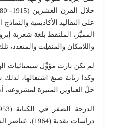
على التقاليد الأكاديمية والنماذج
المميَّز، الملتقط بلغة شعرية إير
واللامكان والمنفلِت والمتعدد، تلك
لم يكن بارت مؤوِّل سيميائيات ال
وكذا رتابة صيغ اشتغالها، لذلك س
جلّ العناوين المثيرة لمشروعه، أه