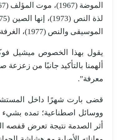
الموسيقى والنص (1977)، الغرفة المضيئة (1980)، حول الأدب (1980)… ، إلخ.
ألهمنا بالتأكيد جانبًا من زعزعة 
معرفة”.
قضى بارت شهرًا داخل المستشفى
ووسائل اصطناعية؛ تمده بشيء م
أثر الصدمة نتيجة تعرض قفصه ا
معاناته الأصلية مع هشاشة الجه