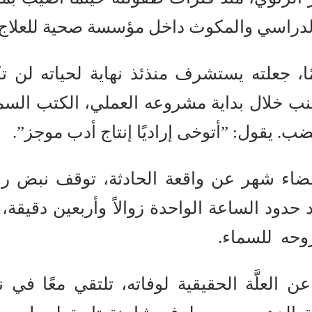
دراسي والمكوث داخل مؤسسة صحية للعلاج.
، جعلته يستشرف منذئذ نهاية لحياته لن ت
جنب خلال بداية مشروعه العملي، الكتب السم
ب. يقول: ”أتوخى إراديًا إنتاج أدب موجز”.
19، أي بعد انقضاء شهر عن واقعة الحادثة، توقف نبض ر
ود الساعة الواحدة زوالاً وأربعين دقيقة، 
روحه للسماء.
 العلَّة الحقيقية لوفاته، تلتقي معًا في نه