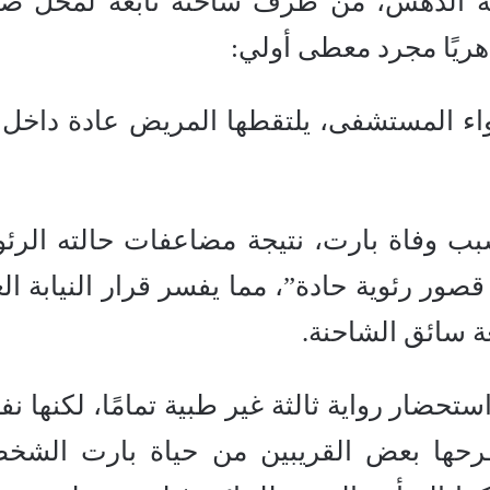
ة الدهس، من طرف شاحنة تابعة لمحل صب
ريًا مجرد معطى أولي:
اء المستشفى، يلتقطها المريض عادة داخل 
سبب وفاة بارت، نتيجة مضاعفات حالته الرئوي
ور رئوية حادة”، مما يفسر قرار النيابة الع
حضار رواية ثالثة غير طبية تمامًا، لكنها نف
 طرحها بعض القريبين من حياة بارت الشخص