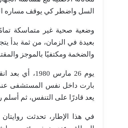
السل واضطر كي يوقف مساره ال
وضعية صحية غير متماسكة تمامًا
بعيدة في الزمان، من ثمة بدأ يت
والضخمة ومكتفيًا بالموجز والمقتض
يوم 26 مارس 80
بارت داخل نفس المستشفى عند حد
يعد قادرًا على التنفس، ثم أسلم 
في هذا الإطار، تحدثت روايتان عن