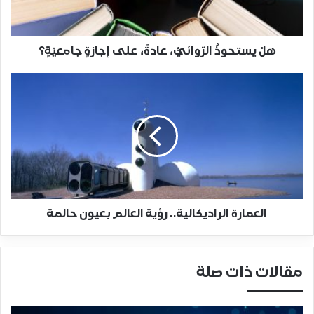
هلْ يستحوذُ الرّوائيُّ، عادةً، على إجازةٍ جامعيّةٍ؟
العمارة الراديكالية.. رؤية العالم بعيون حالمة
مقالات ذات صلة