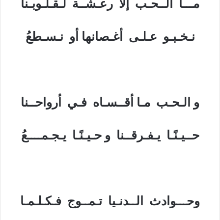
مـــا الــحـب إلا رعـشــة لـقـلـوبـنا
نـخـبـو عـلـى أغـصانها أو نـسـطعُ
و الـحـب مـا أقــسـاه فـي أرواحــنا
حــيـنًـا يـفـرقــنا و حـيـنًـا يـجـمــــعُ
وحـــوادث الــدنـيا تـمــوج فـكـلـمـا