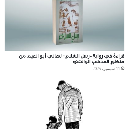
قراءةٌ في روايةِ «رسلِ السّلامِ» لهاني أبو انعيم من
منظورِ المذهبِ الواقعيّ
11 سبتمبر، 2025