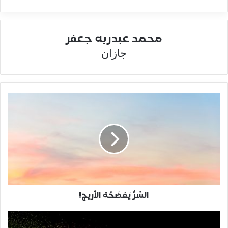
محمد عبدربه جعفر
جازان
السِّرُّ يَفضَحُهُ الأريج!