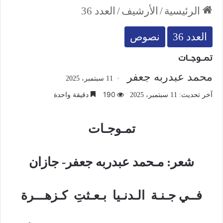
الرئيسية
/
الأرشيف
/
العدد 36
العدد 36
نصوص
تمـوجـات
محمد عبدربه جعفر
11 سبتمبر، 2025
190
دقيقة واحدة
آخر تحديث: 11 سبتمبر، 2025
تمـوجـات
شعر: مـحمد عبدربه جعفر- جازان
فــي جـنـة الـدنـيا بـعـثتِ كـزهـــرة