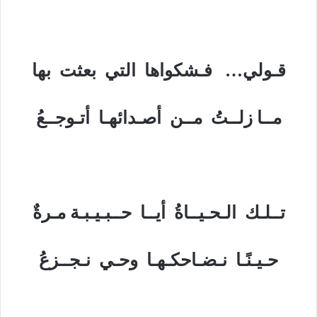
قـولي… فـشكواها التي بعثت بها
مــا زلــتُ مــن أصـدائهـا أتـوجــعُ
تــلـك الـحـيــاةُ أيــا حــبـيـبـة مـرةٌ
حـيـنًـا نـضـاحكـهـا وحـي نـجــزعُ