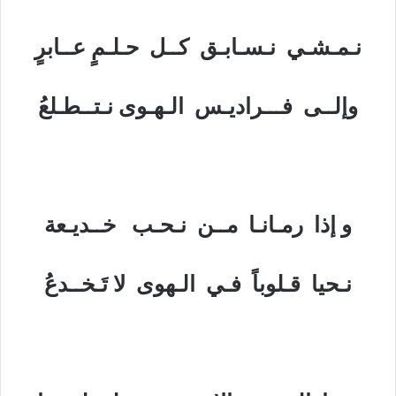
نـمـشـي نـسـابـق كــل حـلـمٍ عــابرٍ
وإلــى فـــراديـس الـهـوى نـتــطـلعُ
و إذا رمـانـا مــن نـحـب خــديـعة
نـحيا قـلوباً فـي الـهوى لا تَـخــدعُ