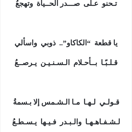
تـحنو عـلى صـــدر الحــياة وتهجعُ
يا قطعة “الكاكاو”.. ذوبي واسألي
قـلـبًـا بــأحـلام الـسـنـيـن يـرصــعُ
قـولـي لـهـا مـا الـشـمس إلا بـسمةُ
لـشـفـاهـهـا والـبـدر فـيـها يـسـطـعُ