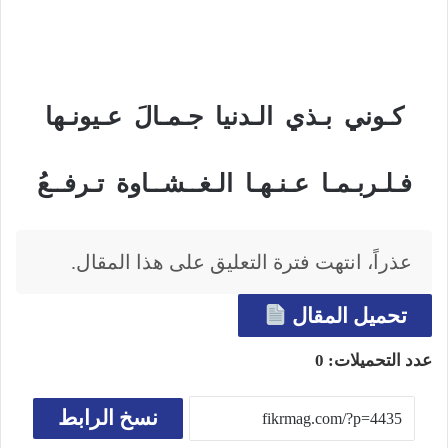
كـوني بـذي الـدنيا جـمـالَ عـيونـها
فـلـربـمـا عـنـهـا الـغــشــاوة تـرفــعُ
عذراً، انتهت فترة التعليق على هذا المقال.
تحميل المقال
عدد التحميلات:
0
نسخ الرابط