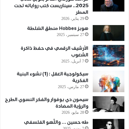
2025.. سيناريست كتب رواياته تحت
المطر
29 يناير، 2026
هوبز Hobbes منطق السّلطة
27 سبتمبر، 2025
الأرشيف الرقمي في حفظ ذاكرة
الشعوب
7 أبريل، 2025
سيكولوجية العقل : (1) نشوء البنية
الفكرية
27 مارس، 2025
سيمون دي بوفوار والفكر النسوي الطرح
والرؤية المضادة
28 مايو، 2026
طه حسين … واللَّهو الفلسفي
7 يونيو، 2025