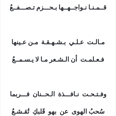
قــمـنـا نـواجــهــها بـحـــزم تـصـــفــعُ
مـالـت عـلـي بـشـهـقـة مـن عـينها
فـعـلمـت أن الـشـعر مـا لا يـسـمــعُ
وفـتـحـت نـافـــذة الـحــنان فـــربما
سُحبُ الهوى عن بهو قَلبكِ تُقـشـعُ