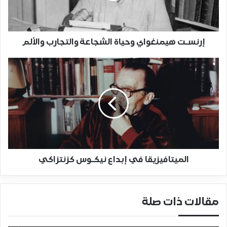
إرنسـت هيمنغواي وحياة الشجاعة والتجارب والألم
الميتافيزيقا في إبداع نيكـوس كزنتزاكي
مقالات ذات صلة