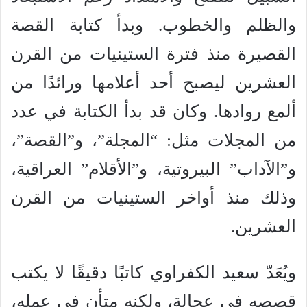
والظلم والخطوب. وبدأ كتابة القصة
القصيرة منذ فترة الستينيات من القرن
العشرين ليصبح أحد أعلامها ورائدًا من
ألمع روادها. وكان قد بدأ الكتابة في عدد
من المجلات مثل: “المجلة”، و”القصة”،
و”الآداب” البيروتية، و”الأقلام” العراقية،
وذلك منذ أواخر الستينيات من القرن
العشرين.
ويُعَدّ سعيد الكفراوي كاتبًا دقيقًا لا يكتب
قصصه في عجالة، ولكنه متأن في عمله،