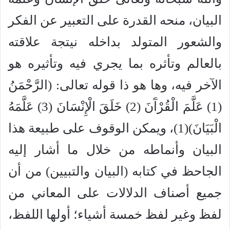
البيان، منحه القدرة على التعبير عن الفكر
والشعور المتولد بداخله نيتجة علاقته
بالعالم وتأثره بما يجري فيه وتأثيره هو
الآخر فيه، وها هو ذا قوله تعالى: (الرَّحْمَنُ
(1) عَلَّمَ الْقُرْآَنَ (2) خَلَقَ الْإِنْسَانَ (3) عَلَّمَهُ
الْبَيَانَ)(1)، ويمكن الوقوف على طبيعة هذا
البيان وأنماطه من خلال ما أشار إليه
الجاحظ في كتابه (البيان والتبيين) من أن
جميع أصناف الدلالات على المعاني من
لفظ وغير لفظ خمسة أشياء؛ أولها اللفظ،