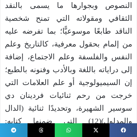
النصوص وبجوارها ما يسمى بالنقد
الثقافي ومقولاته التي تمنح شخصية
الناقد طابعًا موسوعيًّا؛ بما تفرضه عليه
من إلمام بحقول معرفية، كالتاريخ وعلم
النفس والفلسفة وعلم الاجتماع، إضافة
إلى دراياته باللغة وبالأدب وفنونه بالطبع؛
إن السيميولوجية أو علم العلامات التي
خرجت من رحم ثنائيات فردينان دي
سوسير الشهيرة، وتحديدًا ثنائية (الدال
والمدلول)(12) التي ضمنها كتابه:
(محاضرات في علم اللغة العام) تعد بمثابة