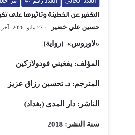
العدد الحالي
العدد رقم 47
مراجعا
التكفير عن الخطيئة وتأثيرها على ت
حسين علي خضير
27 مايو، 2026
آخر تحدي
«لاوروس» (رواية)
المؤلف: يفغيني فودولازكين
المترجم: د. تحسين رزاق عزيز
الناشر: دار المدى (بغداد)
سنة النشر: 2018