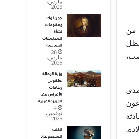
مارس،
2025
جون لوك
ومقومات
 من
نشأة
المجتمعات
لظل
السياسية
28
صب،
مارس،
2025
رؤية الرحالة
لطقوس
وعادات
مدى
الأعراس في
الجزيرة العربية
عون
4
نوفمبر،
دثة
2025
ادة.
الكتب
المسموعة: