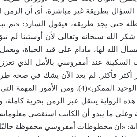
ا السؤال بطريقة غير مباشرة، أي أن الزمن ا
 بطله حتى يجد طريقه، فيقول السارد: «ثم تب
شكر الله سبحانه وتعالى لأن أوستينا لم تبق 
سأل الله لها، مادام على قيد الحياة، ويعمل
 السكينة عند أمفروسي بالأمل الذي تعزز
أكثر فأكثر. لم يعد الآن يشك في صحة طري
لأنه اقتنع بأنه يسير في الطريق الوحيد الممكن»(4). ومن الأمور المهمة
 هذه الرواية يتنقل عبر الزمن بحرية كاملة، و
 وعلى ما يبدو أن الكاتب استقصى معلوماته
رواية: «ان مخطوطات أمفروسي محفوظة حاليًا