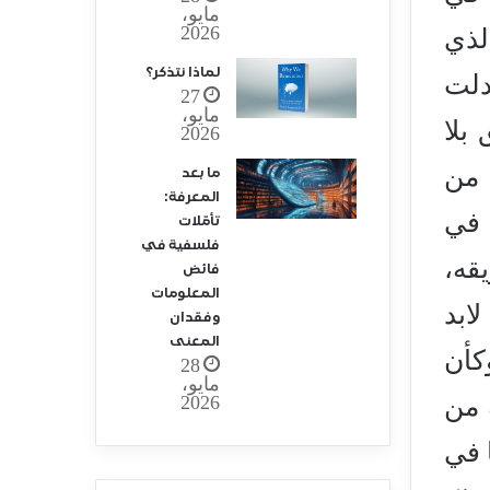
مايو،
2026
لذي
لماذا نتذكر؟
دلت
27
مايو،
بلا
2026
 من
ما بعد
المعرفة:
 في
تأمّلات
فلسفية في
قه،
فائض
المعلومات
 التي لابد
وفقدان
المعنى
كأن
28
مايو،
2026
 من
 في