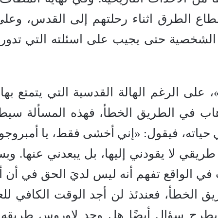
طاع الطرق اثناء رحلتهم إلى القدس، وعلى
 الشخصية حتى يجيب على اسئلته التي تدور
 على الرغم الهالة القدسية التي يتمتع بها 
ذهاب في الطريق الخطأ، فهذه المسألة سي
حياته، فيقول: «إني أخشى فقط، يا أمبروجو، 
 طريقي لا يقودني إليها، بل يبعدني عنها. وب
نت في الواقع تفهم أنه ليس لديَ الحق في أن 
يق الخطأ، فعندئذ لن أجد الوقت الكافي للع
 الصحيح».(3)، وهنا يطرح سؤال أيضًا هل وجد لاوروس طريق