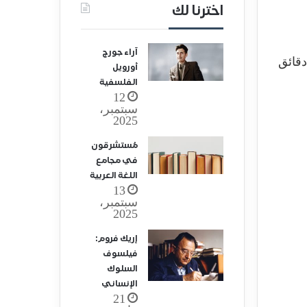
اخترنا لك
آراء جورج
أورويل
الفلسفية
12
سبتمبر،
2025
مُستشرقون
في مجامع
اللغة العربية
13
سبتمبر،
2025
إريك فروم:
فيلسوف
السلوك
الإنساني
21