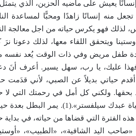
سانًا يعيش على ماضيه الحزين، الذي يتمثل
تجعل منه إنسانًا زاهدًا ومحبًّا لمساعدة الن
اس، لذلك فهو يكرس حياته من اجل معالجة ال
تينا ويتحقق اللقاء معها، لذلك دعونا نرَ 
ة طفل مريض وفي ذات الوقت يُعد نفسه مذن
 فهذا عليك، يا رب، سهل يسير. أعرف أنَ دع
قدم حياتي بديلاً عن الصبي، لأني قدَمت حي
بد بحقها. ولكني كل أمل في رحمتك التي لا ح
لها، وأسألك، يا رب: أن تحفظ حياة عبدك سيلفستر».(1). يمر البطل
ه الفترة التي قضاها من حياته، في بداية حي
«صاحب اليد الشافية»، «الطبيب»، «أوستي