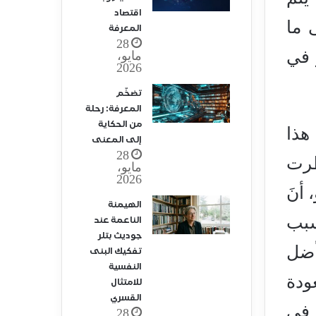
اقتصاد
 ما
المعرفة
28
 في
مايو،
2026
تضخّم
المعرفة: رحلة
من الحكاية
هذا
إلى المعنى
28
طرت
مايو،
2026
أنَ
الهيمنة
سبب
الناعمة عند
جوديث بتلر
أضل
تفكيك البنى
النفسية
ودة
للامتثال
القسري
ه في
28