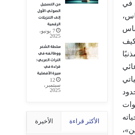
 في
من التسجيل
الصوتي الأول
اس،
إلى التنزيلات
الرقمية
ناس
7 يونيو،
2025
كيف
سلطة الشعر
بًا
ووظائفه في
التراث العربي:
ائي
قراءة في
سيرة الأفضلية
اتي
12
سبتمبر،
2025
دود
 بعدة حيوات
اته
الأكثر قراءة
الأخيرة
ن»،