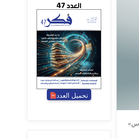
العدد 47
تحميل العدد
وس»