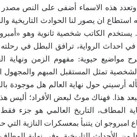
تعدد هذه الاسماء أضفى على النص مصدر 
 استطاع ان يصور لنا الحوادث التاريخية والح
. يستخدم الكاتب شخصية ثانوية وهو «أمبرو
 في احداث الرواية، ترافق البطل في رحلته 
ح مواضيع حيوية: مفهوم الزمن ونهاية الع
 الشخصية تمثل المستقبل المبهم والمجهول ا
له أرسيني حول نهاية العالم هل موجودة بال
تبعد هذا. فهناك موتٌ لبعض الأفراد؛ أليس هذا
اية المطاف، التاريخ العالمي هو جزء فقط
2)، فقد استطاع امبروجو ان يتنبأ بمعسكرات النازية التي
ا من الأحداث التاريخية. وفي نهاية المطاف 