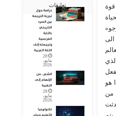
تعليقات
قوة
دراسة حول
ياة
تجربة الترجمة
بين السرد
جو»
التاريخي
باللغة
الى
الفرنسية
وترجمته إلى
الم
اللغة العربية
28
لذي
مايو،
2026
فعل
الشعر.. من
الإلهام إلى
 هو
التقنية
28
 من
مايو،
2026
 حدثت
تكنولوجيا
يتم
التّعليم وبناء