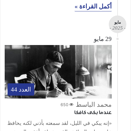
أكمل القراءة »
مايو
- 2025 -
29 مايو
العدد 44
محمد الباسط
650
عندما بكى كافكا
«إنه يبكي في الليل، لقد سمعته بأذني لكنه يحافظ