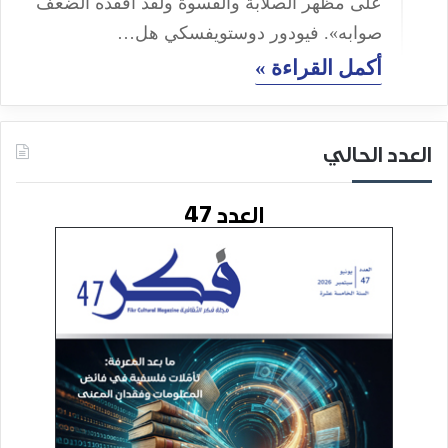
على مظهر الصلابة والقسوة ولقد أفقده الضعف
صوابه». فيودور دوستويفسكي هل…
أكمل القراءة »
العدد الحالي
العدد 47