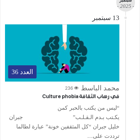
سبتمبر
- 2025 -
13 سبتمبر
العدد 36
محمد الباسط
236
في رهاب الثقافة Culture phobia
“ليس من يكتب بالحبر كمن
يكـتب بـدم الـقـلـب” جبران
خليل جبران “كل المثقفين خونة” عبارة لطالما
ترددت على…