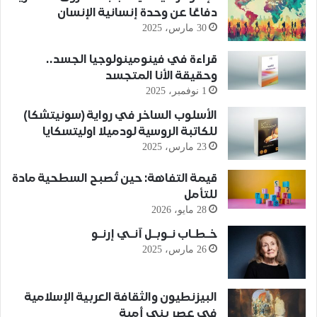
دفاعًا عن وحدة إنسانية الإنسان
30 مارس، 2025
قراءة في فينومينولوجيا الجسد..
وحقيقة الأنا المتجسد
1 نوفمبر، 2025
الأسلوب الساخر في رواية (سونيتشكا)
للكاتبة الروسية لودميلا اوليتسكايا
23 مارس، 2025
قيمة التفاهة: حين تُصبح السطحية مادة
للتأمل
28 مايو، 2026
خـطـاب نـوبـل آنـي إرنـو
26 مارس، 2025
البيزنطيون والثقافة العربية الإسلامية
في عصر بني أمية