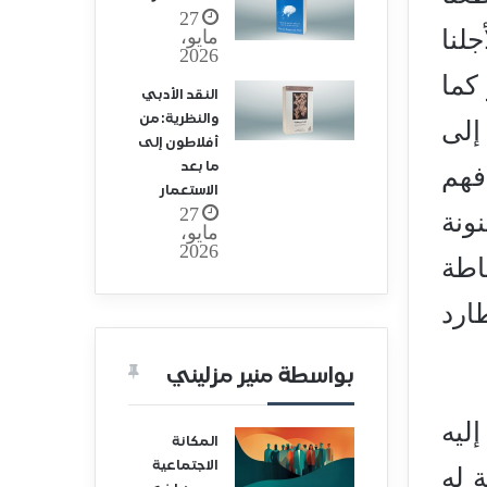
27
لنا
مايو،
2026
كما
النقد الأدبي
والنظرية: من
إلى
أفلاطون إلى
ما بعد
فهم
الاستعمار
27
ونة
مايو،
2026
اطة
ارد
بواسطة منير مزليني
ليه
المكانة
الاجتماعية
 له