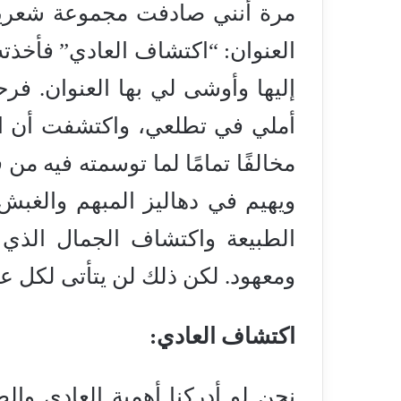
مرة أنني صادفت مجموعة شعرية ل
العنوان: “اكتشاف العادي” فأخذته
إليها وأوشى لي بها العنوان. ف
أملي في تطلعي، واكتشفت أن ال
مخالفًا تمامًا لما توسمته فيه 
ويهيم في دهاليز المبهم والغبش
الطبيعة واكتشاف الجمال الذي 
ومعهود. لكن ذلك لن يتأتى لكل ع
اكتشاف العادي:
نحن لو أدركنا أهمية العادي وال