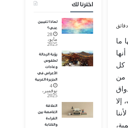
اخترنا لك
لماذا تغيبين
عني؟
28
مايو،
ا ما
2025
نها
رؤية الرحالة
لطقوس
 كل
وعادات
الأعراس في
 من
الجزيرة العربية
4
واق
نوفمبر،
2025
 إلا
العلاقة
أننا
الغامضة بين
القراءة
مية،
والكتابة