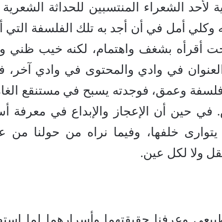
أحد الشعراء المنتسبين للحداثة الشعرية ب
 وكلي أمل في أن أجد به تلك الفلسفة التي أ
رحت أقرأه بشغف واهتمام، لكنه خيب ظني و
عنوان في وادي والمحتوى في وادي آخر، ف
من فلسفة وعمق، فوجدته يسبح في مستنقع الغ
. في حين أن الإعجاز والإبداع في معرفة أس
يتوارى خلفها، وفيما نراه من حولنا من ع
قل ولا لكل عين.
طبيعي وعرفنا حقيقتهما وأسرارهما لما استط