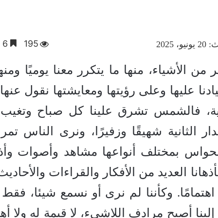
195
6 دقائق
، 2025
ر من الأشياء، منها ما يتكرر معنا يوميًا ومنه
دنا عليها وعلى رؤيتها ومعايشتها نقول عنها أ
يعية، فالشمس تشرق علينا كل صباح وتغيب
ر الثانية شهيقًا وزفيرًا، ونرى الناس تمر
ا الحواس بمختلف أنواعها مشاهد وأصوات وأذ
هانا العديد من الأفكار والقراءات والأحاديث،
ا اهتمامًا. وكأننا لم نرى أو نسمع شيئا، فقط ل
 إلينا أصبح مرادف اللاشيء، لا قيمة له ولا أه