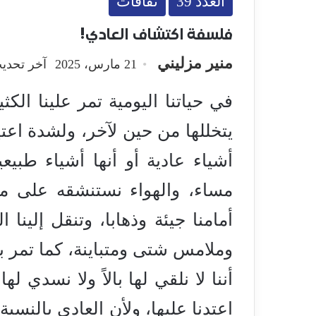
العدد 39
ثقافات
فلسفة اكتشاف العادي!
منير مزليني
21 مارس، 2025
آخر تحديث: 20 يونيو
في حياتنا اليومية تمر علينا الكثي
يتخللها من حين لآخر، ولشدة اعتيا
أشياء عادية أو أنها أشياء طب
مساء، والهواء نستنشقه على مدا
أمامنا جيئة وذهابا، وتنقل إلين
وملامس شتى ومتباينة، كما تمر بأذ
أننا لا نلقي لها بالاً ولا نسدي له
اعتدنا عليها، ولأن العادي بالنسبة