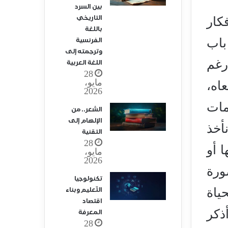
بين السرد
التاريخي
كار
باللغة
باب
الفرنسية
وترجمته إلى
رغم
اللغة العربية
28
مايو،
اه،
2026
مات
الشعر.. من
الإلهام إلى
نأخذ
التقنية
28
 أو
مايو،
2026
ورة
تكنولوجيا
ياة
التّعليم وبناء
اقتصاد
ذكر
المعرفة
28