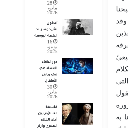
28
مايو،
حنا
2026
وقد
أنطون
تشيخوف رائد
ذين
القصة الروسية
16
رفه
يونيو،
2025
عيّ
دور الذكاء
لام
الاصطناعي
في رياض
لتي
الأطفال
30
يناير،
عقول
2026
ورة
فلسفة
التشاؤم بين
 به
أبي العلاء
المعري وآرثر