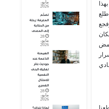
مايو،
هذا
2026
طلع
تضخّم
المعرفة: رحلة
فجع
من الحكاية
إلى المعنى
كان
28
مايو،
امض
2026
رار
الهيمنة
الناعمة عند
ادي
جوديث بتلر
تفكيك البنى
النفسية
للامتثال
القسري
28
مايو،
2026
عنا
لماذا نتذكر؟