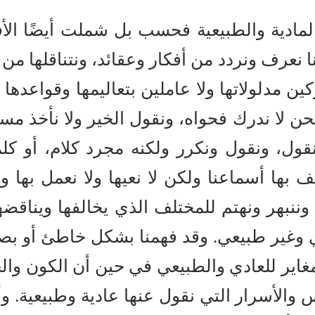
لمادية والطبيعية فحسب بل شملت أيضًا الأف
ا نعرف ونردد من أفكار وعقائد، ونتناقلها من 
ين مدلولاتها ولا عاملين بتعاليمها وقواعدها 
حن لا ندرك فحواه، ونقول الخير ولا نأخذ مسع
نقول، ونقول ونكرر ولكنه مجرد كلام، أو كل
نف بها أسماعنا ولكن لا نعيها ولا نعمل بها و
ننبهر ونهتم للمختلف الذي يخالفها ويناقضها
دي وغير طبيعي. وقد فهمنا بشكل خاطئ أو بص
مغاير للعادي والطبيعي في حين أن الكون والح
 والأسرار التي نقول عنها عادية وطبيعية. وأ