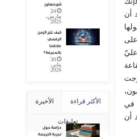
إنك
شوبنهاور
24
 أن
مارس،
2025
لها
كيف غيّر الزمن
على
الرقمي
علاقتنا
ليّ
بالمعرفة؟
30
اعة
يناير،
2026
رجت
ون،
الأكثر قراءة
الأخيرة
 في
 أن
تعليقات
دراسة حول
تجربة الترجمة