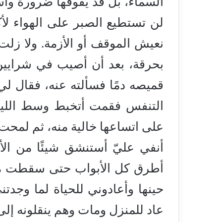
السماء، بل قد يفوقها ضرورة واست
لن تستطيع الصبر على الهواء لأكث
نعيش الموقف أو الأزمة. ولا زلت
بحرقة، بعد أن أصيب في شرايي
قميصه دمًا فسألته عنه، فقال لي
التنفس فقمت أتخبط وسط الليل، 
على اتساعها خالية منه، ثم لمح
أنفي عليّ أستنشق شيئًا من ال
أطرق كل الأبواب حتى سقطت مغشي
حينها وأعادوني للحياة لما وجدتني
عاد للمنزل ومات وهم ينقلونه إل