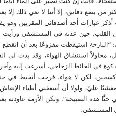
عجالاً، فأنت إن كنت تصبر على الماء أيامًا ف
ر من بضع دقائق، إلا أننا لا نعي ذلك إلا بعد
 أذكر عبارات أحد أصدقائي المقربين وهو يقو
ن القلب، حين عدته في المستشفى ورأيت 
: “البارحة استيقظت مفزوعًا بعد أن انقطع ع
محاولاً استنشاق الهواء، وقد بدت لي الق
ت كوة في الحائط الزجاجي، أسرعت إليه وأخ
أكسجين، لكن لا هواء، فرحت أتخبط في جن
ًا عليّ، ولولا أن أسعفني أطباء الإنعاش
 حيًّا هذه الصبيحة”. ولكن الأزمة عاودته بعد
ى المستشفى.