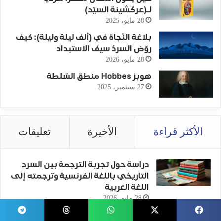
لـ(عركَشينة السيّد)
28 مايو، 2025
بلاغة النّجاة في (ألف ليلة وليلة): كيف
روّض السردُ سيفَ الاستبداد
28 مايو، 2026
هوبز Hobbes منطق السّلطة
27 سبتمبر، 2025
الأكثر قراءة
الأخيرة
تعليقات
دراسة حول تجربة الترجمة بين السرد
التاريخي باللغة الفرنسية وترجمته إلى
اللغة العربية
28 مايو، 2026
الشعر.. من الإلهام إلى التقنية