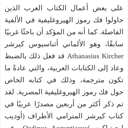
على بعض أعمال الكتاب العرب الذين
حاولوا فك رموز الهيروغليفية في الألفية
الفاصلة. كما أنه من المؤكد أن باحثًا غربيًا
سابقًا، وهو الألماني أثناسيوس كيرشر
Athanasius Kircher قد فعل ذلك بالضبط
وعاد إلى الكتابات العربية، والتي عادةً ما
تكون مترجمة، وذلك في كتابه الخاص
حول فك رموز الهيروغليفية المصرية. لقد
تم ذكر أكثر من أربعين مصدرًا عربيًا في
كتاب كيرشر المترامي الأطراف (أوديب
إيجبتياكوس)Oedipus Aegyptiacus في