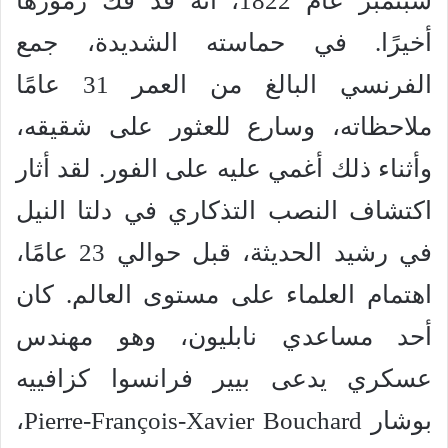
سبتمبر عام 1822، أنه قد فك رموزها
أخيرًا. في حماسته الشديدة، جمع
الفرنسي البالغ من العمر 31 عامًا
ملاحظاته، وسارع للعثور على شقيقه،
وأثناء ذلك أغمي عليه على الفور. لقد أثار
اكتشاف النصب التذكاري في دلتا النيل
في رشيد الحديثة، قبل حوالي 23 عامًا،
اهتمام العلماء على مستوى العالم. كان
أحد مساعدي نابليون، وهو مهندس
عسكري يدعى بيير فرانسوا كزافييه
بوشار Pierre-François-Xavier Bouchard،