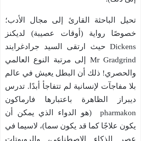
تحيل الباحثة القارئ إلى مجال الأدب؛
خصوصًا رواية (أوقات عصيبة) لديكنز
Dickens حيث ارتقى السيد جرادغرايند
Mr Gradgrind إلى مرتبة النوع العالمي
والحصري! ذلك أن البطل يعيش في عالم
بلا مفاجآت لإنسانية لم تتفاجأ أبدًا. تدرس
ديبراز الظاهرة باعتبارها فارماكون
pharmakon (هو الدواء الذي يمكن أن
يكون علاجًا كما قد يكون سما)، لاسيما في
عصر الذكاء الاصطناعي، والروبوتات