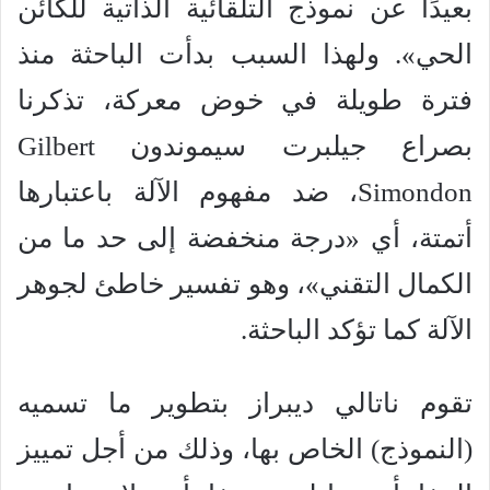
بعيدًا عن نموذج التلقائية الذاتية للكائن
الحي». ولهذا السبب بدأت الباحثة منذ
فترة طويلة في خوض معركة، تذكرنا
بصراع جيلبرت سيموندون Gilbert
Simondon، ضد مفهوم الآلة باعتبارها
أتمتة، أي «درجة منخفضة إلى حد ما من
الكمال التقني»، وهو تفسير خاطئ لجوهر
الآلة كما تؤكد الباحثة.
تقوم ناتالي ديبراز بتطوير ما تسميه
(النموذج) الخاص بها، وذلك من أجل تمييز