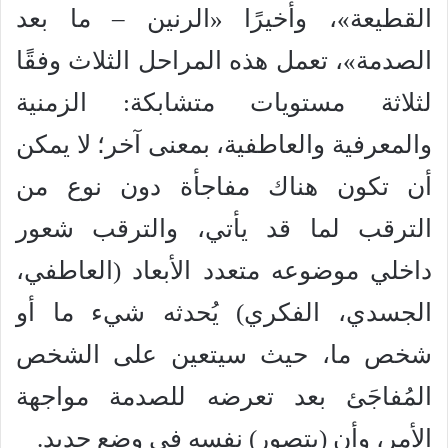
القطيعة»، وأخيرًا «الرنين – ما بعد
الصدمة»، تعمل هذه المراحل الثلاث وفقًا
لثلاثة مستويات متشابكة: الزمنية
والمعرفية والعاطفية، بمعنى آخر؛ لا يمكن
أن تكون هناك مفاجأة دون نوع من
الترقب لما قد يأتي، والترقب شعور
داخلي موضوعه متعدد الأبعاد (العاطفي،
الجسدي، الفكري) يُحدثه شيء ما أو
شخص ما، حيث سيتعين على الشخص
المُفاجَئ بعد تعرضه للصدمة مواجهة
الأمر، وأن (يتصور) نفسه في وضع جديد.