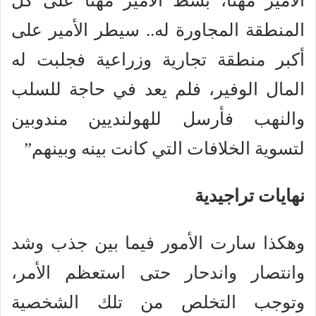
الأمير مهنا، بسط الأمير مهنا على كل
المنطقة المجاورة له.. سيطر الأمير على
أكبر منطقة تجارية وزراعية فجلبت له
المال الوفير، فلم يعد في حاجة للسلب
والنهب فأرسل للهولنديين مندوبين
لتسوية الخلافات التي كانت بينه وبينهم”
نهايات تراجيدية
وهكذا سارت الأمور فيما بين جذب وشد
وانتصار واندحار حتى استعظم الأمر،
وتوجب التخلص من تلك الشخصية