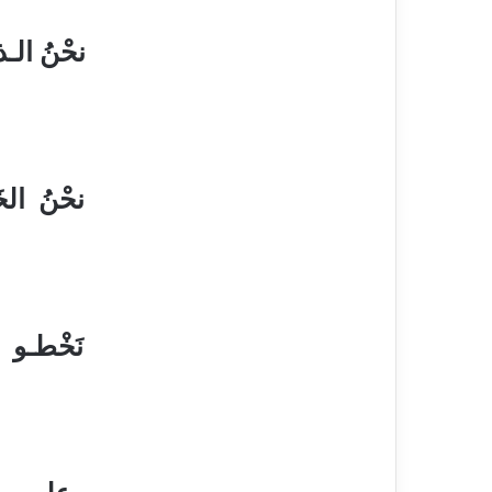
نحْنُ الـ
إنْ قِيـل أحْ
نحْنُ الخَ
بالطُّـهـرِ 
نَخْطـو إل
ونَظـلُّ آلا