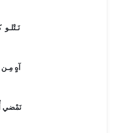
شـوْقٌ تَبعْـث
نَـتْلـو
ونَظـلُّ نرْح
آهٍ مِـن 
عَطْـشَـى تُخ
نَمْضي أُسا
فإذا أمَانيـ