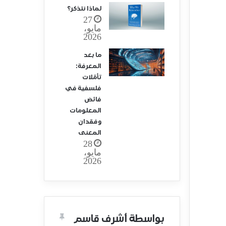
لماذا نتذكر؟
27
مايو،
2026
ما بعد
المعرفة:
تأمّلات
فلسفية في
فائض
المعلومات
وفقدان
المعنى
28
مايو،
2026
بواسطة أشرف قاسم