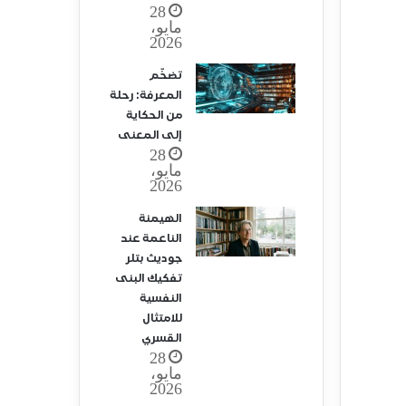
28
مايو،
2026
تضخّم
المعرفة: رحلة
من الحكاية
إلى المعنى
28
مايو،
2026
الهيمنة
الناعمة عند
جوديث بتلر
تفكيك البنى
النفسية
للامتثال
القسري
28
مايو،
2026