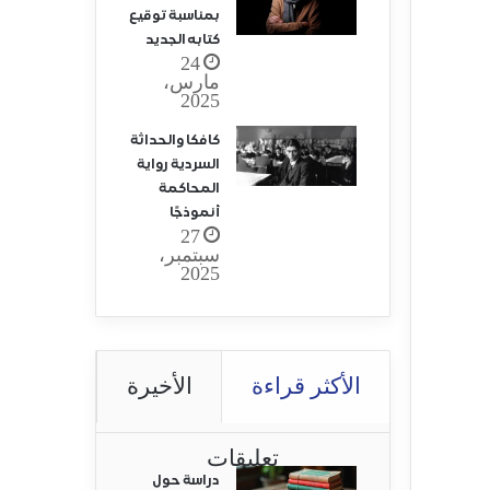
بمناسبة توقيع
كتابه الجديد
24
مارس،
2025
كافكا والحداثة
السردية رواية
المحاكمة
أنموذجًا
27
سبتمبر،
2025
الأكثر قراءة
الأخيرة
تعليقات
دراسة حول