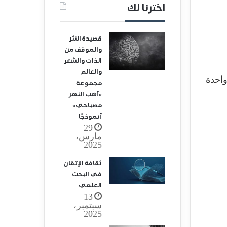
اخترنا لك
قصيدة النثر
والموقف من
الذات والشعر
والعالم
احدة
مجموعة
«أهب النهر
مصباحي»
أنموذجًا
29
مارس،
2025
ثقافة الإتقان
في البحث
العلمي
13
سبتمبر،
2025