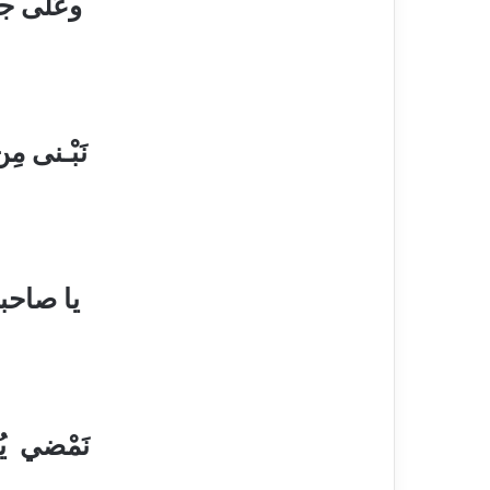
وعَلى جـنا
يـوما ً يُصاف
نَبْـنى مِ
يُخـنـى عـلـي
يا صاحبي 
في كأْسِ أحل
نَمْضي يُس