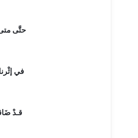
هَلْ سادَ أُف
حتَّى متى
فـوْقَ الـشّـف
في إثْرنا
وزهـورُ أوْج
قـدْ ضَا
وغيـومُ غَـيْ