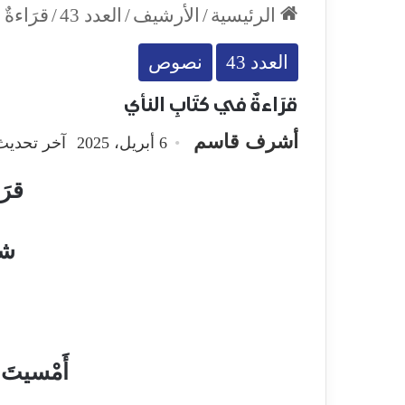
الرئيسية
/
الأرشيف
/
العدد 43
/
قرَاءةٌ 
العدد 43
نصوص
قرَاءةٌ في كتَابِ النأي
أشرف قاسم
6 أبريل، 2025
آخر تحديث: 20 يونيو، 
قرَ
شع
أَمْسيتَ