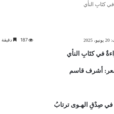
في كتَابِ النأي
187
دقيقة و
2025
اءةٌ في كتَابِ النأي
ر: أشرف قاسم
 في صِدْقِ الهـوى ترتابُ