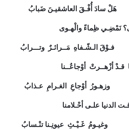
ْـقَ العاشقيـنَ ضَبابُ
؟ نَمْضِـي ظِماءً والْهـوى
اهِ مَــرائـرٌ وتـــرابُ
 قـدْ أزْهــرتْ أوْجاعُــنا
اعِ الغـرامِ عـذابُ
قـت الدنيا علـى أحْـلامنا
ـثِ عيونِـنا تنْـسابُ