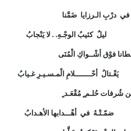
ُ في درْبِ الـرزايا ضَمَّنا
وجْـهِ. . لا يَنْجابُ
انا فوْق أشْــواكِ الْمُنَى
ــــلامِ الْمـسـيـرِ غـيابُ
ن شُرفات حُلـم ٍ مُقْعَـد ٍ
أهْـــدابها الأهـدابُ