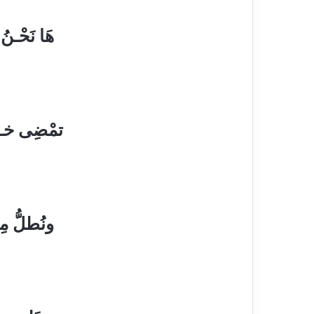
هَا نَحْـن
ليلٌ كئيبُ ال
تمْضِى خـط
يَغْـتالُ أحْــــ
ونُطلُّ مِ
ضمّـتْـهُ في 