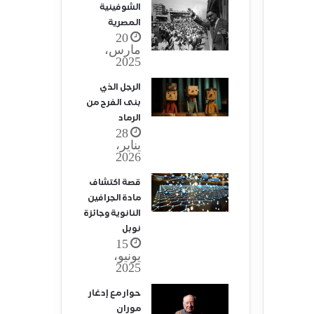
الشوفينية
المصرية
20
مارس،
2025
الرجل الذي
بنى الفرح من
الرماد
28
يناير،
2026
قصة اكتشاف
مادة الجرافين
النانوية وجائزة
نوبل
15
يونيو،
2025
حوار مع إدغار
موران