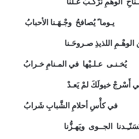
حِ الوهْمِ نَرْكـبُ عَـلَّنا
حُ وجْـهَـنا الأحبابُ
ن الوهْـمِ اللذيذِ صـروحَـنا
ْها في المـنامِ خـرابُ
أَسْرجْ خيولَكَ لمْ يَعـدْ
امِ الشَّبابِ شَرابُ
َنّـِـدنا الجــوى ويَهـزُّنا