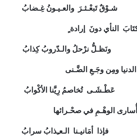
ـرَ والعـيـونُ غِـضابُ
 كتَابَ النأي دونَ إرادة ٍ
لُ والـدّروبُ كِذابُ
الدنيا ومِن وجَـعِ الضَّـنى
اصمُ رِيَّنا الأكْوابُ
رى الوهْـمِ في صحْـرائها
نا الـعـِذابُ سرابُ