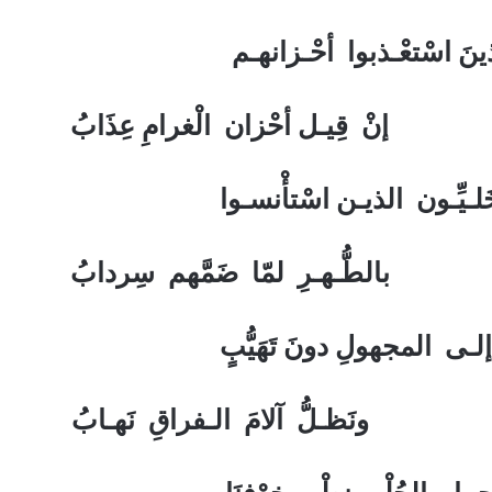
ذينَ اسْتعْـذبوا أحْـزانهـم
زان الْغرامِ عِذَابُ
لـيِّـون الذيـن اسْتأْنسـوا
لمّا ضَمَّهم سِردابُ
ـى المجهولِ دونَ تَهَيُّبٍ
مَ الـفراقِ نَهـابُ