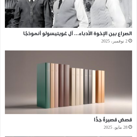
الصراع بين الإخوة الأدباء… آل غويتيسولو أنموذجًا
2 نوفمبر، 2025
قصصٌ قصيرةٌ جدًّا
28 مايو، 2025