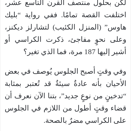
لكن بحلول منتصف القرن التاسع عشر،
اختلفت القصة تمامًا. ففي رواية “بليك
هاوس” (المنزل الكئيب) لتشارلز ديكنز،
وعلى نحوٍ مفاجئ، ذكرت الكراسي أو
أشير إليها 187 مرة، فما الذي تغير؟
وفي وقتٍ أصبح الجلوس يُوصف في بعض
الأحيان بأنه عادةٌ سيئةٌ قد تُعتبر بمثابة
“تدخينٍ من نوعٍ جديد”، بتنا الآن نعرف أن
قضاء وقتٍ أطول من اللازم في الجلوس
على الكراسي مضرٌ بالصحة.