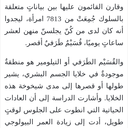
وقارن القائمون عليها بين بياناتٍ متعلقة
بالسلوك جُمِعَتْ من 7813 امرأة، ليجدوا
أنه كان لدى من كُنّ يجلسنّ منهن لعشر
ساعاتٍ يوميًا، قُسَيْمٌ طَرَفيٌ أقصر.
والقُسَيْم الطَرَفي أو التيلومير هو منطقةٌ
موجودةٌ في خلايا الجسم البشري، يشير
طولها أو قصرها إلى مدى شيخوخة هذه
الخلايا. وأشارت الدراسة إلى أن العادات
الحياتية التي انطوت على الجلوس لوقتٍ
طويل، أدت إلى زيادة العمر البيولوجي