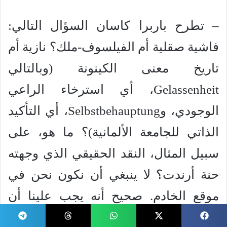
– تطرح باربرا كاسان السؤال التالي:
فاشية صقلية أم الفيلسوف-ملك؟ نازية أم
تاريخ معنى الكينونة (وبالتالي
Gelassenheit، أي استرخاء الراعي
الوجودي، وSelbstbehauptung، أي التأكيد
الذاتي للجامعة الألمانية)؟ ما هو، على
سبيل المثال، النقد الحقيقي الذي وجهته
حنة أرندت؟ لا ينبغي أن نكون نحن في
موقع الخادم. صحيح أنه يجب علينا أن
ننظر إلى كل فيلسوف أو مفكر على أنه