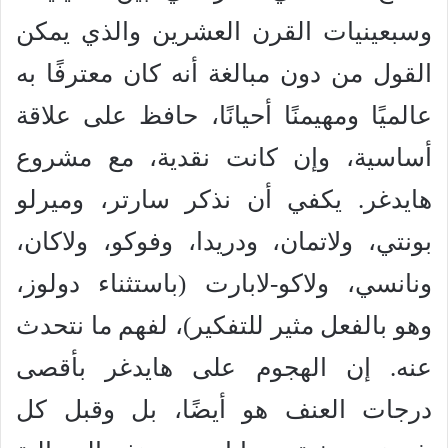
وسبعينيات القرن العشرين والذي يمكن
القول من دون مبالغة أنه كان معترفًا به
عالميًا ومهيمنًا أحيانًا، حافظ على علاقة
أساسية، وإن كانت نقدية، مع مشروع
هايدغر. يكفي أن نذكر سارتر، وميرلو
بونتي، ولاتمان، ودريدا، وفوكو، ولاكان،
ونانسي، ولاكو-لابارت (باستثناء دولوز،
وهو بالفعل مثير للتفكير)، لفهم ما نتحدث
عنه. إن الهجوم على هايدغر بأقصى
درجات العنف هو أيضًا، بل وقبل كل