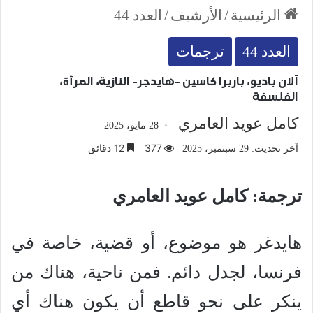
الرئيسية
/
الأرشيف
/
العدد 44
العدد 44
ترجمات
آلان باديو، باربرا كاسين -هايدجر- النازية، المرأة،
الفلسفة
كامل عويد العامري
28 مايو، 2025
377
12 دقائق
آخر تحديث: 29 سبتمبر، 2025
ترجمة: كامل عويد العامري
هايدغر هو موضوع، أو قضية، خاصة في
فرنسا، لجدل دائم. فمن ناحية، هناك من
ينكر على نحو قاطع أن يكون هناك أي