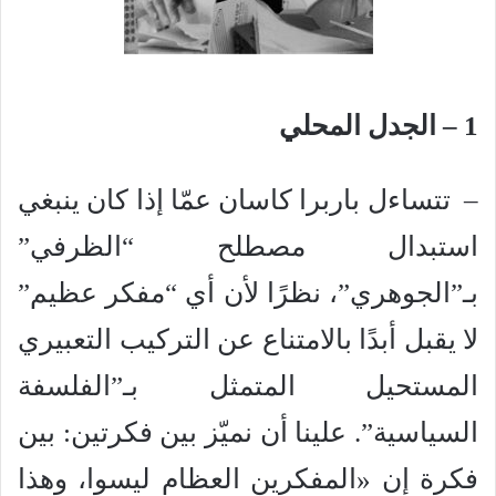
1 – الجدل المحلي
– تتساءل باربرا كاسان عمّا إذا كان ينبغي
استبدال مصطلح “الظرفي”
بـ”الجوهري”، نظرًا لأن أي “مفكر عظيم”
لا يقبل أبدًا بالامتناع عن التركيب التعبيري
المستحيل المتمثل بـ”الفلسفة
السياسية”. علينا أن نميّز بين فكرتين: بين
فكرة إن «المفكرين العظام ليسوا، وهذا