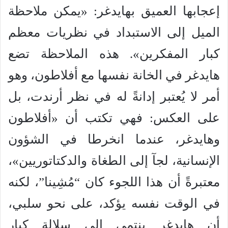
إعجابها العميق بهايدغر: «يمكن ملاحظة
الميل إلى الاستبداد في نظريات معظم
كبار المفكرين». هذه الملاحظة تضع
هايدغر في الخانة نفسها مع أفلاطون، وهو
أمر لا يُعتبر إدانةً له في نظر أرندت، بل
على العكس: فهي تكتب أن «أفلاطون
وهايدغر، عندما انخرطا في الشؤون
الإنسانية، لجآ إلى الطغاة والدكتاتوريين»،
معتبرةً أن هذا اللجوء كان “مُشِينا”، لكنه
في الوقت نفسه يؤكد، على نحو سلبي،
أن هايدغر ينتمي إلى سلالة كبار