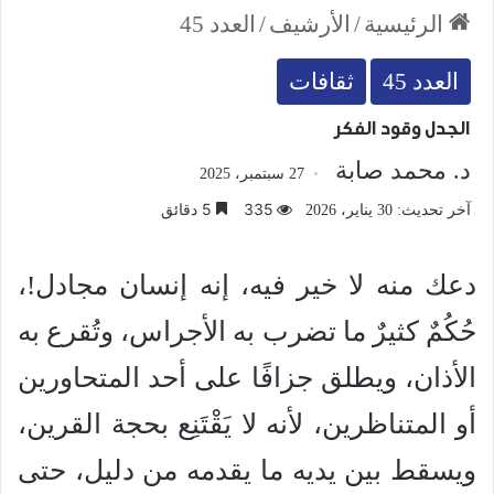
الرئيسية
/
الأرشيف
/
العدد 45
العدد 45
ثقافات
الجدل وقود الفكر
د. محمد صابة
27 سبتمبر، 2025
335
5 دقائق
آخر تحديث: 30 يناير، 2026
دعك منه لا خير فيه، إنه إنسان مجادل!،
حُكُمٌ كثيرٌ ما تضرب به الأجراس، وتُقرع به
الأذان، ويطلق جزافًا على أحد المتحاورين
أو المتناظرين، لأنه لا يَقْتَنِع بحجة القرين،
ويسقط بين يديه ما يقدمه من دليل، حتى