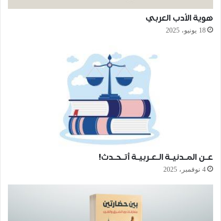
هوية الأدب العربي
18 يونيو، 2025
عـن المـدنيـة الـعـربيـة أتـحـدث!
4 نوفمبر، 2025