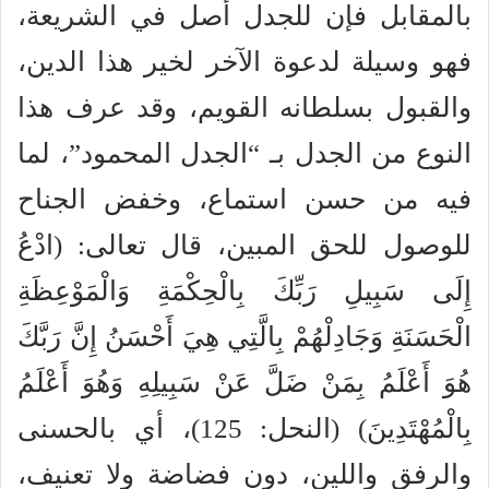
بالمقابل فإن للجدل أصل في الشريعة،
فهو وسيلة لدعوة الآخر لخير هذا الدين،
والقبول بسلطانه القويم، وقد عرف هذا
النوع من الجدل بـ “الجدل المحمود”، لما
فيه من حسن استماع، وخفض الجناح
للوصول للحق المبين، قال تعالى: (ادْعُ
إِلَى سَبِيلِ رَبِّكَ بِالْحِكْمَةِ وَالْمَوْعِظَةِ
الْحَسَنَةِ وَجَادِلْهُمْ بِالَّتِي هِيَ أَحْسَنُ إِنَّ رَبَّكَ
هُوَ أَعْلَمُ بِمَنْ ضَلَّ عَنْ سَبِيلِهِ وَهُوَ أَعْلَمُ
بِالْمُهْتَدِينَ) (النحل: 125)، أي بالحسنى
والرفق واللين، دون فضاضة ولا تعنيف،