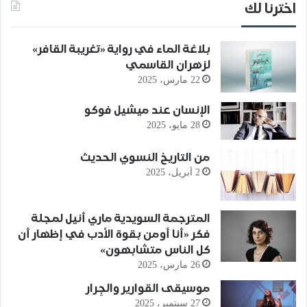
اخترنا لك
بلاغة الماء في رواية «تغريبة القافر»
لزهران القاسمي
22 مارس، 2025
الإنسان عند ميشيل فوكو
28 مايو، 2025
من التاريخ النسوي الحديث
2 أبريل، 2025
المترجمة السويدية ماري أنيل لمجلة
فكر «أنا أومن بقوة الأدب في إظهار أن
كل الناس متشابهون»
26 مارس، 2025
موسيقى القوارير والجِرار
27 سبتمبر، 2025