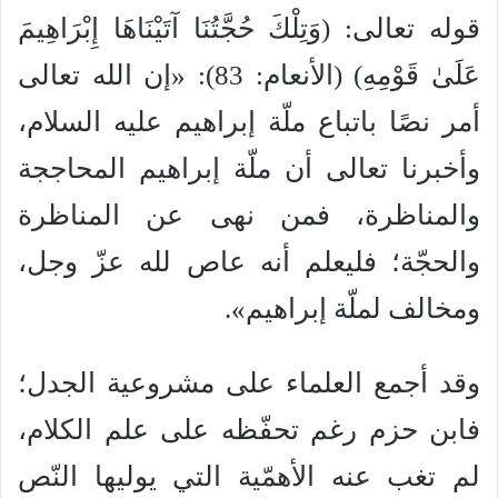
قوله تعالى: (وَتِلْكَ حُجَّتُنَا آتَيْنَاهَا إِبْرَاهِيمَ
عَلَىٰ قَوْمِهِ) (الأنعام: 83): «إن الله تعالى
أمر نصًا باتباع ملّة إبراهيم عليه السلام،
وأخبرنا تعالى أن ملّة إبراهيم المحاججة
والمناظرة، فمن نهى عن المناظرة
والحجّة؛ فليعلم أنه عاص لله عزّ وجل،
ومخالف لملّة إبراهيم».
وقد أجمع العلماء على مشروعية الجدل؛
فابن حزم رغم تحفّظه على علم الكلام،
لم تغب عنه الأهمّية التي يوليها النّص