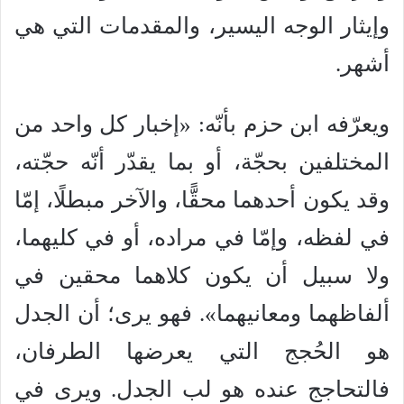
وإيثار الوجه اليسير، والمقدمات التي هي
أشهر.
ويعرّفه ابن حزم بأنّه: «إخبار كل واحد من
المختلفين بحجّة، أو بما يقدّر أنّه حجّته،
وقد يكون أحدهما محقًّا، والآخر مبطلًا، إمّا
في لفظه، وإمّا في مراده، أو في كليهما،
ولا سبيل أن يكون كلاهما محقين في
ألفاظهما ومعانيهما». فهو يرى؛ أن الجدل
هو الحُجج التي يعرضها الطرفان،
فالتحاجج عنده هو لب الجدل. ويرى في