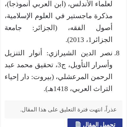
لعلماء الأندلس، (ابن العربي أنموذجا)،
مذكرة ماجستير في العلوم الإسلامية،
أصول الفقه، (الجزائر: جامعة
الجزائر1، 2013).
نصر الدين الشيرازي: أنوار التنزيل
وأسرار التأويل، ج3، تحقيق محمد عبد
الرحمن المرعشلي، (بيروت: دار إحياء
التراث العربي، 1418هـ).
عذراً، انتهت فترة التعليق على هذا المقال.
تحميل المقال