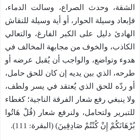
الشقة، وحدث الصراع، وسالت الدماء،
فإبعاد وسيلة الحوار، أو أية وسيلة للنقاش
الهادئ دليل على الكبر الفارغ، والتعالي
الكاذب، والخوف من مجابهة المخالف في
هدوء وتواضع، والواجب أن يُقبل عرضه أو
طرحه، الذي بين يديه إن كان للحق حامل،
أو ردّه للحق الذي يُعتقد في يسر ولطف،
ولا ينبغي رفع شعار الفرقة الناجية؛ كغطاء
للتبرير ولتحامل، ولنرفع شعار (قُلْ هَاتُوا
بُرْهَانَكُمْ إِنْ كُنْتُمْ صَادِقِينَ) (البقرة: 111).