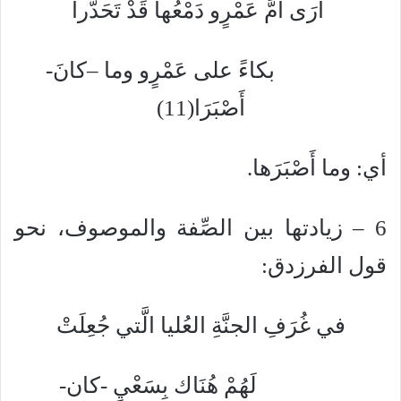
أَرَى أمَّ عَمْرٍو دَمْعُها قَدْ تَحَدَّرا
بكاءً على عَمْرٍو وما –كانَ-
أَصْبَرَا(11)
أي: وما أَصْبَرَها.
6 – زيادتها بين الصِّفة والموصوف، نحو
قول الفرزدق:
في غُرَفِ الجنَّةِ العُليا الَّتي جُعِلَتْ
لَهُمْ هُنَاك بِسَعْيٍ -كان-