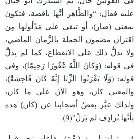
في القولين حال. ثمَّ استدرك أبو حيَّان
عليه فقال: “والظَّاهر أنَّها ناقصة، فتكون
بمعنى (صار)، أو تبقى على مَدْلُولِها مِن
اقتران مضمون الجملة بالزَّمان الماضي،
ولا يدلُّ ذلك على الانقطاع، كما لم يدلَّ
في قوله: (وَكَانَ اللَّهُ غَفُورًا رَحِيمًا)، وفي
قوله: (وَلَا تَقْرَبُوا الزِّنَا إِنَّهُ كَانَ فَاحِشَةً)،
والمعنى كان، وهو الآنَ على ما كان،
ولذلك عبَّر بعضُ أصحابنا عن (كان) هذه
بأنَّها تُرادِف لم يَزَلْ”(9).
4 – زيادتها بين (نِعْمَ) وفاعله، نحو قول