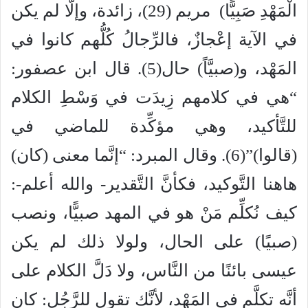
الْمَهْدِ صَبِيًّا) مريم (29)، زائدة، وإلَّا لم يكن
في الآية إعْجازٌ، فالرِّجالُ كُلُّهم كانوا في
المَهْد، و(صبيَّاً) حال(5). قال ابن عصفور:
“هي في كلامهم زِيدَت في وَسْطِ الكلام
للتَّأكيد، وهي مؤكِّدة للماضي في
(قالوا)”(6). وقال المبرد: “إنَّما معنى (كان)
هاهنا التَّوكيد، فكأنَّ التَّقدير- والله أعلم-:
كيف نُكلِّم مَنْ هو في المهد صبيًّا، ونصب
(صبيًا) على الحال، ولولا ذلك لم يكن
عيسى بائنًا من النَّاس، ولا دَلَّ الكلام على
أنَّه تكلَّم في المَهْد، لأنَّك تقول للرَّجُل: كان