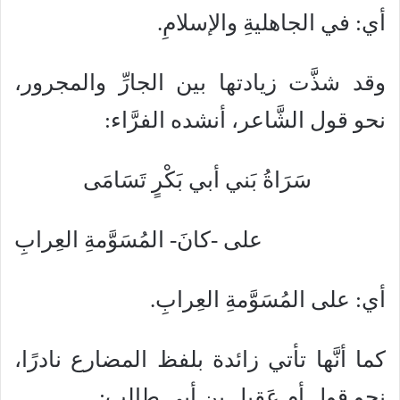
أي: في الجاهليةِ والإسلامِ.
وقد شذَّت زيادتها بين الجارِّ والمجرور،
نحو قول الشَّاعر، أنشده الفرَّاء:
سَرَاةُ بَني أبي بَكْرٍ تَسَامَى
على -كانَ- المُسَوَّمةِ العِرابِ
أي: على المُسَوَّمةِ العِرابِ.
كما أنَّها تأتي زائدة بلفظ المضارع نادرًا،
نحو قول أم عَقِيل بن أبي طالب: