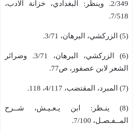
2/349. وينظر: البغدادي، خزانة الأدب،
7/518.
(5) الزركشي، البرهان، 3/71.
(6) الزركشي، البرهان، 3/71. وضرائر
الشعر لابن عصفور، ص77.
(7) المبرد، المقتضب، 4/117، 118.
(8) ينـظر: ابن يـعـيـش، شــرح
المــفـصـل، 7/100.