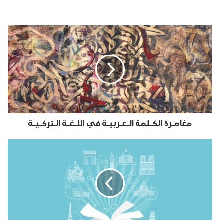
مغامـرة الكـلمة الـعـربيـة في اللـغـة الـتركـيـة