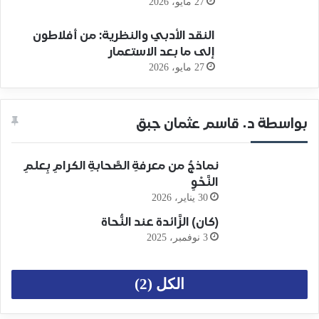
27 مايو، 2026
النقد الأدبي والنظرية: من أفلاطون
إلى ما بعد الاستعمار
27 مايو، 2026
بواسطة د. قاسم عثمان جبق
نماذجُ من معرفةِ الصَّحابةِ الكرامِ بِعلمِ
النَّحْوِ
30 يناير، 2026
(كان) الزَّائدة عند النُّحاة
3 نوفمبر، 2025
الكل (2)