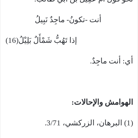
أنت -تكونُ- ماجِدٌ نَبِيلُ
إذا تَهُبُّ شَمْأَلٌ بَلِيْلُ(16)
أي: أنت ماجِدٌ.
الهوامش والإحالات:
(1) البرهان، الزركشي، 3/71.