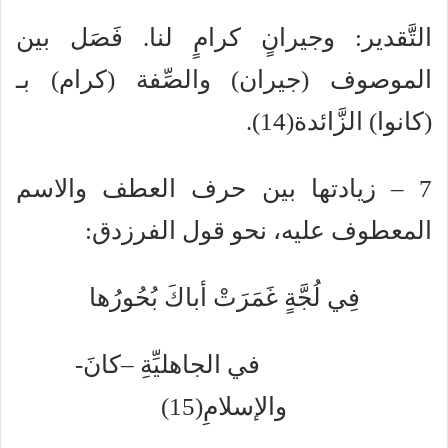
التَّقدير: وجيرانٍ كرامٍ لنا. فَصَل بين
الموصوف (جيران) والصِّفة (كرام) بـ
(كانوا) الزَّائدة(14).
7 – زيادتها بين حرف العطف والاسم
المعطوف عليه، نحو قول الفرزدق:
فِي لُجَّةٍ غَمَرَتْ أباكَ بُحُورُها
في الجاهليِّةِ –كانَ-
والإسلامِ(15)