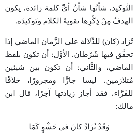
التَّوكيد، شأنُها شأنُ أيِّ كلمة زائدة، يكون
الهدفُ مِنْ ذِكْرِها تقويةَ الكلام وتَوكيدَه.
تُزاد (كان) للدِّلالة على الزَّمان الماضي إذا
تحقَّق فيها شَرْطان، الأوَّل: أن تكون بلفظ
الماضي، والثَّاني: أن تكون بين شيئين
مُتلازمين، ليسا جارًّا ومجرورًا، خلافًا
للفَرَّاء، فقد أجاز زيادتها آخِرًا، قال ابن
مالك:
وَقَدْ تُزَادُ كانَ في حَشْوٍ كَمَا