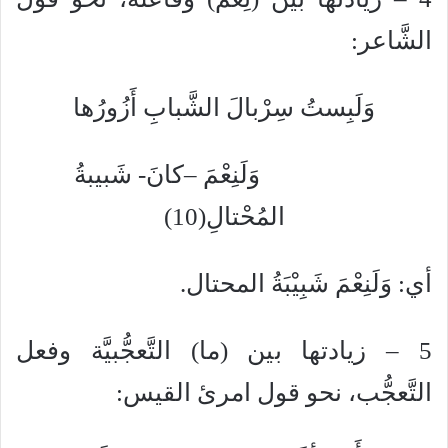
الشَّاعر:
وَلَبِستُ سِرْبالَ الشَّبابِ أَزُورُها
وَلَنِعْمَ –كانَ- شَبيبةُ
المُحْتالِ(10)
أي: وَلَنِعْمَ شَبِيْبَةُ المحتال.
5 – زيادتها بين (ما) التَّعجُّبيَّة وفعل
التَّعجُّب، نحو قول امرئ القيس: