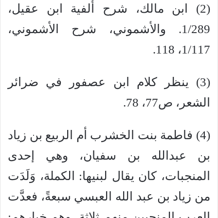
(2) ابن مالك، شرح ألفية ابن عقيل،
1/289. والأشموني، شرح الأشموني،
1/117، 118.
(3) ينظر كلام ابن عصفور في ضرائر
الشعر، ص77، 78.
(4) فاطمة بنت الخشرب أم الربيع بن زياد
بن عبدالله بن سفيان، وهي إحدى
المنجبات، كان يقال لبنيها: الكملة، وَلَدَت
من زياد بن عبد الله العبسي سبعةً، فعدَّت
العرب المنجبين منهم ثلاثة، وهم خيارهم: