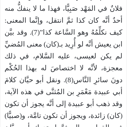
فلانٌ في المَهْد صَبِيًّا، فهذا ما لا ينفكُّ منه
أحدٌ أنَّه كان كذا ثمَّ انتقل، وإنَّما المعنى:
كيف نكلِّمُهُ وهو السَّاعة كذا”(7). وقد بيَّن
ابن يعيش أنَّه لو أُرِيد بـ(كان) معنى المُضيِّ
لم يكن لعيسى، عليه السَّلام، في ذلك
معجزة، لأنَّه لا اختصاصَ له بهذا الحُكْم
دونَ سائرِ النَّاس(8). ونقل أبو حيَّان كلامَ
أبي عبيدة مَعْمَرِ بن المُثنَّى في هذه الآية،
وقد ذهب أبو عبيدة إلى أنَّه يجوز أن تكون
(كان) زائدة، ويجوز أن تكون تامَّة، و(صبيًّا)