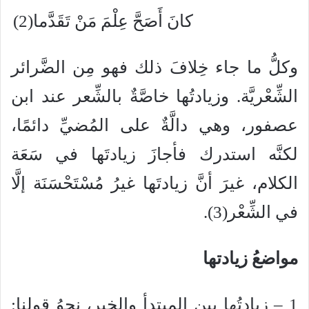
كانَ أَصَحَّ عِلْمَ مَنْ تَقَدَّما(2)
وكلُّ ما جاء خِلافَ ذلك فهو مِن الضَّرائر
الشِّعْريَّة. وزيادتُها خاصَّةٌ بالشِّعر عند ابن
عصفور، وهي دالَّةٌ على المُضيِّ دائمًا،
لكنَّه استدرك فأجازَ زيادتَها في سَعَة
الكلام، غيرَ أنَّ زيادتَها غيرُ مُسْتَحْسَنَة إلَّا
في الشِّعْر(3).
مواضعُ زيادتها
1 – زيادتُها بين المبتدأ والخبر، نحوُ قولنا: