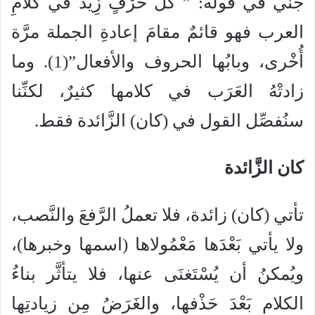
جنِّي في قوله: ” كلُّ حَرْفٍ زِيدَ في كلامِ
العرب فهو قائمٌ مقامَ إعادةِ الجملة مرَّة
أُخْرى، وبابُها الحروف والأفعال”(1). وما
زادتْهُ العَرَب في كلامها كثيرٌ، لكنِّنا
سنُفصِّل القول في (كان) الزَّائدة فقط.
كان الزَّائدة
تأتي (كان) زائدة، فلا تعملُ الرَّفعَ والنَّصب،
ولا يأتي بَعْدَها مَعْمُولاها (اسمها وخبرها)،
ويُمكنُ أن يُسْتَغنَى عنها، فلا يتأثَّر بناءُ
الكلام بَعْدَ حَذْفها، والغَرَضُ مِن زيادتِها