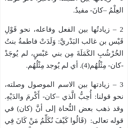
العِلْمُ –كانَ- مفيدٌ.
2 – زيادتُها بين الفعل وفاعله، نحو قَوْلِ
قَيْس بن غالب البَدْريَّ: وَلَدَتْ فاطمةُ بنتُ
الخُرْشُبِ الكَمَلَةَ مِن بني عَبْسٍ، لم يُوجَدْ
-كان- مِثْلُهُم(4). أي لم يُوجد مِثْلُهُم.
3 – زيادتها بين الاسم الموصول وصلته،
نحو قولنا: أُحِبُّ الَّذي –كان- أَكْرمَ والدَيْهِ.
وقد ذهب بعض النُّحاة إلى أنَّ (كان) في
قوله تعالى: (قَالُوا كَيْفَ نُكَلِّمُ مَنْ كَانَ فِي