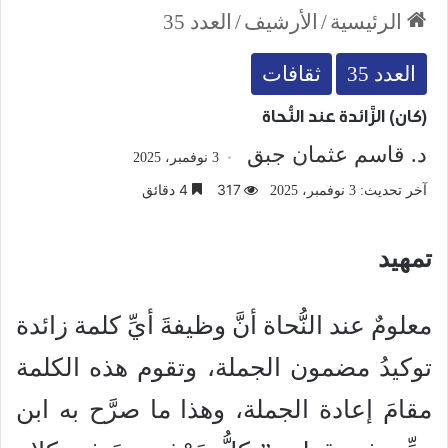
الرئيسية
/
الأرشيف
/
العدد 35
العدد 35
ثقافات
(كان) الزَّائدة عند النُّحاة
د. قاسم عثمان جبق
3 نوفمبر، 2025
317
4 دقائق
آخر تحديث: 3 نوفمبر، 2025
تمهيد
معلومٌ عند النُّحاة أنَّ وظيفةَ أيِّ كلمة زائدة
توكيدُ مضمون الجملة، وتقوم هذه الكلمة
مقامَ إعادة الجملة، وهذا ما صرَّح به ابن