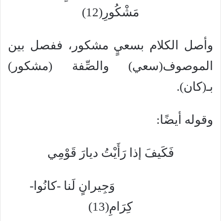
مَشْكُورِ(12)
وأصل الكلام بسعيٍ مشكور، ففصل بين
الموصوف(سعي) والصِّفة (مشكور)
بـ(كان).
وقوله أيضًا:
فَكَيفَ إذا رَأَيْتُ ديارَ قَوْمِي
وَجِيرانٍ لَنا -كانُوا-
كِرَامِ(13)