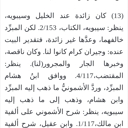
(13) كان زائدة عند الخليل وسيبويه،
ينظر: سيبويه، الكتاب، 2/153. لكن المبرِّد
خالفهما، وعدَّها غير زائدة، فتقدير البيت
عنده: وجيران كرام كانوا لنا. وكان ناقصة،
وخبرها الجار والمجرور(لنا). ينظر:
المقتضب،4/117. ووافق ابنُ هشام
المبرِّد، وردَّ الأشمونيُّ ما ذهب إليه المبرِّد
وابن هشام، وذهب إلى ما ذهب إليه
سيبويه، ينظر: شرح الأشموني على ألفية
ابن مالك،1/117. وابن عقيل، شرح ألفية