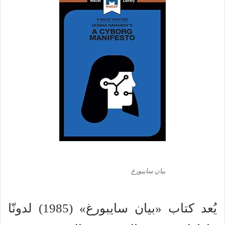
بيان سايبورغ
يُعد كتاب «بيان سايبورغ» (1985) لدونّا