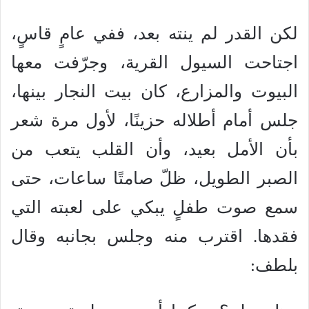
لكن القدر لم ينته بعد، ففي عامٍ قاسٍ،
اجتاحت السيول القرية، وجرّفت معها
البيوت والمزارع، كان بيت النجار بينها،
جلس أمام أطلاله حزينًا، لأول مرة شعر
بأن الأمل بعيد، وأن القلب يتعب من
الصبر الطويل، ظلّ صامتًا ساعات، حتى
سمع صوت طفلٍ يبكي على لعبته التي
فقدها. اقترب منه وجلس بجانبه وقال
بلطف: