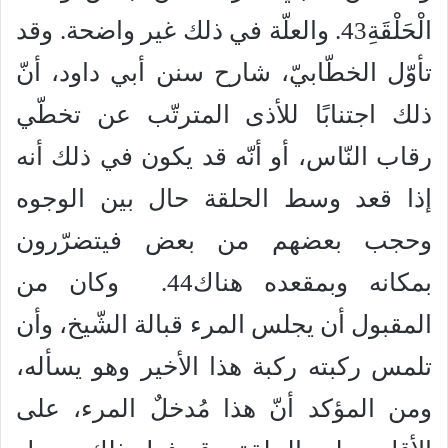
الْحَلْقَةِ43. والعلّة في ذلك غير واضحة. وقد
تأوّل الخطّابيّ، شارح سنن أبي داود، أنّ
ذلك اجتنابًا للأذى المترتّب عن تخطّي
رقاب النّاس، أو أنّه قد يكون في ذلك أنه
إذا قعد وسط الحلقة حال بين الوجوه
وحجب بعضهم من بعض فيتضرّرون
بمكانه وبمقعده هناك44. وكان من
المقبول أن يجلس المرء قبالة الشّيخ، وأن
تلمس ركبته ركبة هذا الأخير وهو يسأله،
ومن المؤكد أنّ هذا مُدخلٌ المرء، على