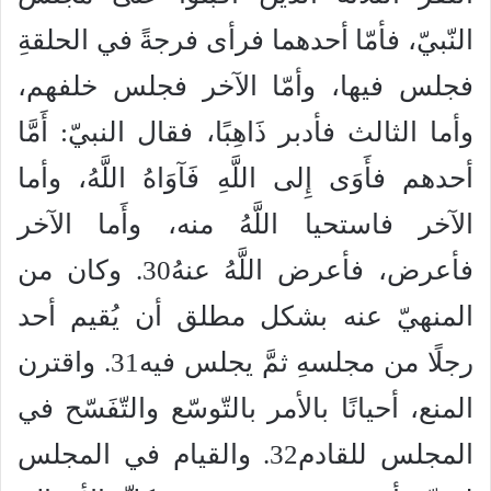
النّبيّ، فأمّا أحدهما فرأى فرجةً في الحلقةِ
فجلس فيها، وأمّا الآخر فجلس خلفهم،
وأما الثالث فأدبر ذَاهِبًا، فقال النبيّ: أَمَّا
أحدهم فأَوَى إِلى اللَّهِ فَآوَاهُ اللَّهُ، وأما
الآخر فاستحيا اللَّهُ منه، وأَما الآخر
فأعرض، فأعرض اللَّهُ عنهُ30. وكان من
المنهيّ عنه بشكل مطلق أن يُقيم أحد
رجلًا من مجلسهِ ثمَّ يجلس فيه31. واقترن
المنع، أحيانًا بالأمر بالتّوسّع والتّفَسّح في
المجلس للقادم32. والقيام في المجلس