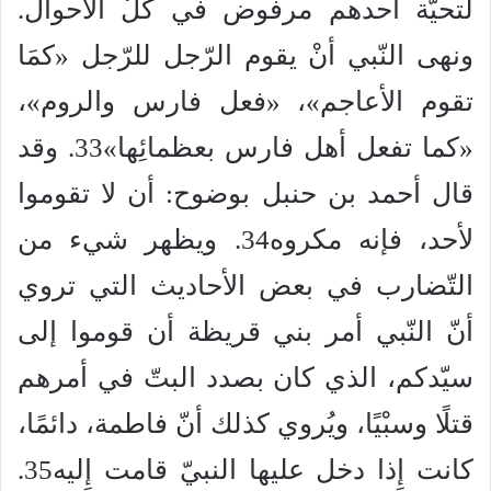
لتحيّة أحدهم مرفوض في كلّ الأحوال.
ونهى النّبي أنْ يقوم الرّجل للرّجل «كمَا
تقوم الأعاجم»، «فعل فارس والروم»،
«كما تفعل أهل فارس بعظمائِها»33. وقد
قال أحمد بن حنبل بوضوح: أن لا تقوموا
لأحد، فإنه مكروه34. ويظهر شيء من
التّضارب في بعض الأحاديث التي تروي
أنّ النّبي أمر بني قريظة أن قوموا إلى
سيّدكم، الذي كان بصدد البتّ في أمرهم
قتلًا وسبْيًا، ويُروي كذلك أنّ فاطمة، دائمًا،
كانت إِذا دخل عليها النبيّ قامت إِليه35.