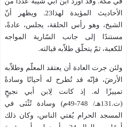
في مكّة. وقد أورد ابن أبي شيبة عددًا من
الأحاديث المؤيدة لهذا23. ويظهر أنّ
الشيخ، وهو رأس الحلقة، يجلس، عادةً،
مستندًا إلى جانب السّارية المواجه
للكعبة، ثمّ يتحلّق طلاّبه قبالته.
ولئن جرت العادة أن يعتقد المعلّم وطلاّبه
الأرضَ، فإنّه قد تُطرح له أحيانًا وسادةً
تمييزًا له. إذ كانت لِابن أبي نجيحٍ
(ت.131هـ/ 748-49م) وسادة تُثْنَى في
المسجد الحرام يُفتي الناس، وكان ذلك