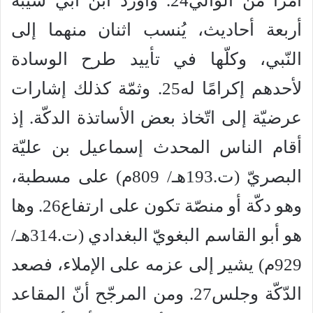
أمرًا من الوالي24. وأورد ابن أبي شيبة
أربعة أحاديث، يُنسب اثنان منهما إلى
النّبي، وكلّها في تأييد طرح الوسادة
لأحدهم إكرامًا له25. وثمّة كذلك إشارات
عرضيّة إلى اتّخاذ بعض الأساتذة الدكّة. إذ
أقام الناس المحدث إسماعيل بن عليّة
البصريّ (ت.193هـ/ 809م) على مسطبة،
وهو دكّة أو منصّة تكون على ارتفاع26. وها
هو أبو القاسم البغويّ البغدادي (ت.314هـ/
929م) يشير إلى عزمه على الإملاء، فصعد
الدّكّة وجلس27. ومن المرجّح أنّ المقاعد