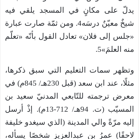
يدلّ على مكانٍ في المسجد يلقي فيه
شيخٌ معيّنٌ درسَه4. ومن ثمّة صارت عبارة
«جلس إلى فلان» تعادل القول بأنّه «تعلّم
منه العلمَ»5.
وتظهر سمات التعليم التي سبق ذكرها،
مثلًا، عند ابن سعد (قبل 230هـ/ 845م) في
معرض ترجمته للتّابعي المدنيّ سعيد بن
المسيّب (ت. 94هـ/ 712-13م). إذْ أرسل
إليه مرّةً والي المدينة (الذي سيغدو خليفة
لاحقًا) عمرُ بن عبدالعزيز شخصًا يسأله،