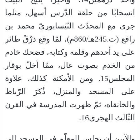
انسحابًا من حلقة الدّرس أسهل، مثلما
جرى مع المحدّث النّيسابوريّ محمد بن
رافع (ت.245هـ/860م)، لمّا وقع ذرْقُ طائر
على يد أحدهم وقلمه وكتابه، فضحك خادم
من الخدم بصوت عال، ممّا أخلّ بوقار
المجلس15. ومن الأمكنة كذلك، علاوة
على المسجد والمنزل، ذُكرَ الرّباط
والخانقاه، ثمّ ظهرت المدرسة في القرن
الثّالث الهجري16.
والآيين أن يجلس المعلّم في المسجد إلى