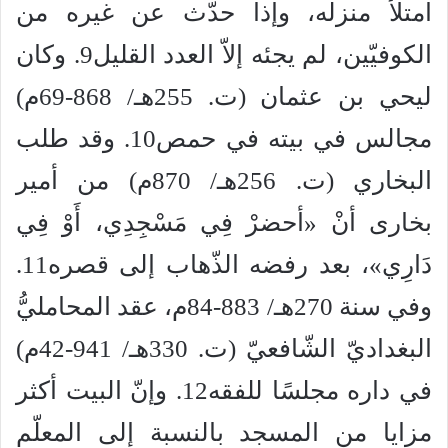
امتلأ منزله، وإذا حدّث عن غيره من
الكوفيّين، لم يجئه إلاّ العدد القليل9. وكان
ليحي بن عثمان (ت. 255هـ/ 868-69م)
مجالس في بيته في حمص10. وقد طلب
البخاري (ت. 256هـ/ 870م) من أمير
بخارى أنْ «أحضرْ فِي مَسْجِدِي، أَوْ فِي
دَارِي»، بعد رفضه الذّهاب إلى قصره11.
وفي سنة 270هـ/ 883-84م، عقد المحامليُّ
البغداديّ الشّافعيّ (ت. 330هـ/ 941-42م)
في داره مجلسًا للفقه12. وإنّ البيت أكثر
مزايا من المسجد بالنسبة إلى المعلّم