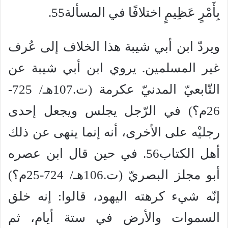
بِأَمْرٍ عَظِيمٍ اختلافًا في المسألة55.
ويردّ ابن أبي شيبة هذا الخلاف إلى عُرف
غير المسلمين. يروي ابن أبي شيبة عن
التّابعيّ المدنيّ عكرمة (ت.107هـ/ 725-
26م؟) في الرّجل يجلس ويجعل إحدى
رجليْه على الأخرى، أنه إنما ينهى عن ذلك
أهل الكتاب56. في حين قال ابن عصره
أبو مجلز البصريّ (ت.106هـ/ 724-25م؟)
إنّه شيء كرهته اليهود، قالوا: إنه خلق
السموات والأرض في ستة أيام، ثم