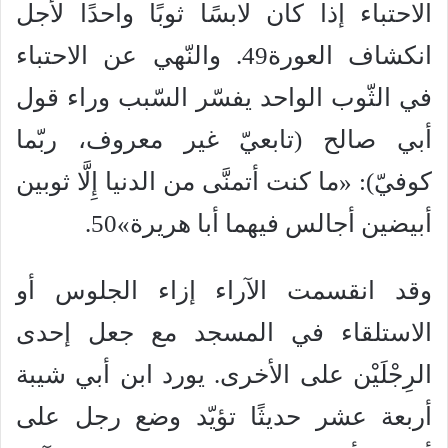
الاحتباء إذا كان لابسًا ثوبًا واحدًا لأجل
انكشاف العورة49. والنّهي عن الاحتباء
في الثّوب الواحد يفسّر السّبب وراء قول
أبي صالح (تابعيّ غير معروف، ربّما
كوفيّ): «ما كنت أتمنَّى من الدنيا إِلَّا ثوبين
أبيضين أجالس فيهما أبا هريرة»50.
وقد انقسمت الآراء إزاء الجلوس أو
الاستلقاء في المسجد مع جعل إحدى
الرِجْلَيْن على الأخرى. يورد ابن أبي شيبة
أربعة عشر حديثًا تؤيّد وضع رجل على