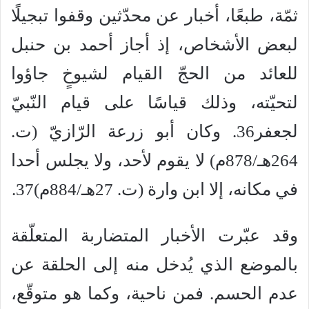
ثمّة، طبعًا، أخبار عن محدّثين وقفوا تبجيلًا
لبعض الأشخاص، إذ أجاز أحمد بن حنبل
للعائد من الحجّ القيام لشيوخٍ جاؤوا
لتحيّته، وذلك قياسًا على قيام النّبيّ
لجعفر36. وكان أبو زرعة الرّازيّ (ت.
264هـ/878م) لا يقوم لأحد، ولا يجلس أحدا
في مكانه، إلا ابن وارة (ت. 27هـ/884م)37.
وقد عبّرت الأخبار المتضاربة المتعلّقة
بالموضع الذي يُدخل منه إلى الحلقة عن
عدم الحسم. فمن ناحية، وكما هو متوقّع،