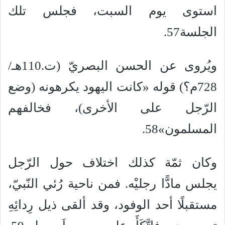
استوى يوم السبت، فجلس تلك
الجلسة57.
ويُروى عن الحسن البصريّ (ت.110هـ/
728م؟) قوله «كانت اليهود يكرهونه (وضع
الرّجل على الأخرى)، فخالفهم
المسلمون»58.
وكان ثمّة كذلك اختلاف حول الرّجل
يجلس مادًّا رجليْه. فمن ناحية رُئي النّبيّ،
مستقبلًا أحد الوفود، وقد ألقى ذيل رِدائِهِ