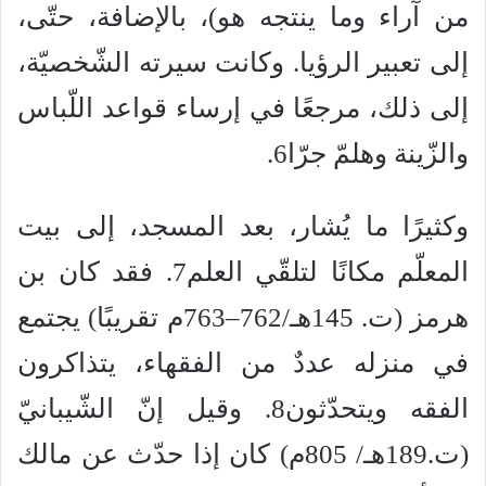
من آراء وما ينتجه هو)، بالإضافة، حتّى،
إلى تعبير الرؤيا. وكانت سيرته الشّخصيّة،
إلى ذلك، مرجعًا في إرساء قواعد اللّباس
والزّينة وهلمّ جرّا6.
وكثيرًا ما يُشار، بعد المسجد، إلى بيت
المعلّم مكانًا لتلقّي العلم7. فقد كان بن
هرمز (ت. 145هـ/762–763م تقريبًا) يجتمع
في منزله عددٌ من الفقهاء، يتذاكرون
الفقه ويتحدّثون8. وقيل إنّ الشّيبانيّ
(ت.189هـ/ 805م) كان إذا حدّث عن مالك