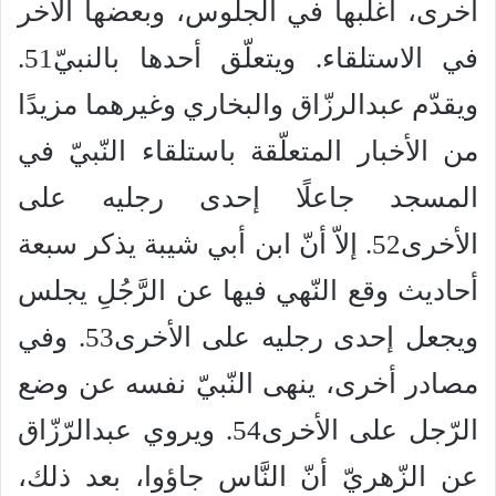
أخرى، أغلبها في الجلوس، وبعضها الآخر
في الاستلقاء. ويتعلّق أحدها بالنبيّ51.
ويقدّم عبدالرزّاق والبخاري وغيرهما مزيدًا
من الأخبار المتعلّقة باستلقاء النّبيّ في
المسجد جاعلًا إحدى رجليه على
الأخرى52. إلاّ أنّ ابن أبي شيبة يذكر سبعة
أحاديث وقع النّهي فيها عن الرَّجُلِ يجلس
ويجعل إحدى رجليه على الأخرى53. وفي
مصادر أخرى، ينهى النّبيّ نفسه عن وضع
الرّجل على الأخرى54. ويروي عبدالرّزّاق
عن الزّهريّ أنّ النَّاس جاؤوا، بعد ذلك،