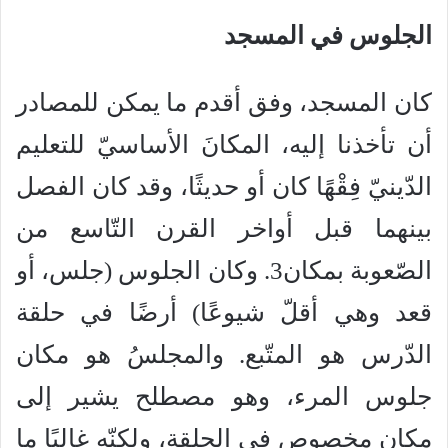
الجلوس في المسجد
كان المسجد، وفق أقدم ما يمكن للمصادر
أن تأخذنا إليه، المكانَ الأساسيّ للتعليم
الدّينيّ فِقْهًا كان أو حديثًا، وقد كان الفصل
بينهما قبل أواخر القرن التّاسع من
الصّعوبة بمكان3. وكان الجلوس (جلس، أو
قعد وهي أقلّ شيوعًا) أرضًا في حلقة
الدّرس هو المتّبع. والمجلسُ هو مكان
جلوس المرء، وهو مصطلح يشير إلى
مكان مخصوص في الحلقة، ولكنّه غالبًا ما