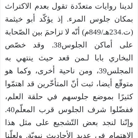
لدينا روايات متعدّدة تقول بعدم الاكتراث
بمكان جلوس المرء. إذ يؤكّد أبو خيثمة
(ت.234هـ/849م) أنّه لا تزاحمَ بين الصّحابة
على أماكن الجلوس38. وقد خصّص
البخاري بابا لـمن قعد حيث ينتهي به
المجلس39، ومن ناحية أخرى، وكما هو
متوقّع أيضا، ثبت أنّ المتأخّرين قد اهتمّوا
كثيرًا بموضع جلوسهم في حلقة العلم،
ففضّلوا شرف الجلوس قرب المعلّم40.
وإنّنا لنجد بعض التّشجيع على مثل هذا
الاهتمام في عديد الأحاديث نبويّة. ولعلّنا