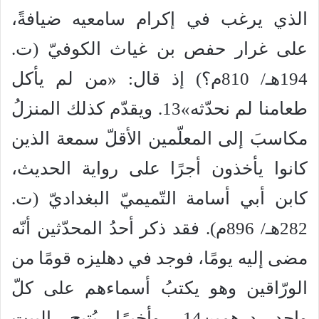
الذي يرغب في إكرام سامعيه ضيافةً،
على غرار حفص بن غياث الكوفيّ (ت.
194هـ/ 810م؟) إذ قال: «من لم يأكل
طعامنا لم نحدّثه»13. ويقدّم كذلك المنزلُ
مكاسبَ إلى المعلّمين الأقلّ سمعة الذين
كانوا يأخذون أجرًا على رواية الحديث،
كابن أبي أسامة التّميميّ البغداديّ (ت.
282هـ/ 896م). فقد ذكر أحدُ المحدّثين أنّه
مضى إليه يومًا، فوجد في دهليزه قومًا من
الورّاقين وهو يكتبُ أسماءهم على كلّ
واحد درهمين14. وأخيرًا يُتيح البيت