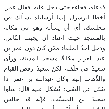
فدعاه، فجاءه حتى دخل عليه. فقال عمر:
أخطأ الرسول. إنما أرسلناه يسألك في
مجلسك، أي أن يسأله وهو في مكانه
بالمسجد حيث اعتاد أن يجيب النّاس.
ودخل أحدُ الخلفاء ممّن كان دون عمر بن
عبد العزيز مكانةً مسجدَ المدينة، ورأى
سعيدًا في حلَقته، لكنّ سعيدًا رفض القيام
والذّهاب إليه. وكان عبدالله بن عمر إذا
سُئل عن الشيء يُشكل عليه قال: سلوا
سعيدًا بن المسيّب، فإنّه قد جالس