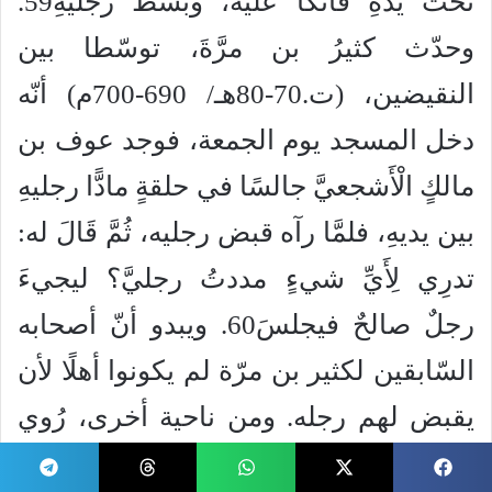
تحت يدهِ فاتَّكَأَ عليه، وبسطَ رجليهِ59.
وحدّث كثيرُ بن مرَّةَ، توسّطا بين
النقيضين، (ت.70-80هـ/ 690-700م) أنّه
دخل المسجد يوم الجمعة، فوجد عوف بن
مالكٍ الْأَشجعيَّ جالسًا في حلقةٍ مادًّا رجليهِ
بين يديهِ، فلمَّا رآه قبض رجليه، ثُمَّ قَالَ له:
تدرِي لِأَيِّ شيءٍ مددتُ رجليَّ؟ ليجيءَ
رجلٌ صالحٌ فيجلسَ60. ويبدو أنّ أصحابه
السّابقين لكثير بن مرّة لم يكونوا أهلًا لأن
يقبض لهم رجله. ومن ناحية أخرى، رُوي
عن النّبيّ أنّه مرّ بأحد الصّحابة وقد وضع