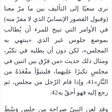
نرى سعيًا إلى التأليف بين ما مرّ معنا
(وقبول القصور الإنسانيّ الذي لا مفرّ منه)
في الأوامر التي تبيح للمرء أن يُطالب
بموضع جلوس غير الذي «ينتهي به
المجلس»، لكن دون أن يطلبه في تكبّر،
ومثال ذلك حديث «من فرّق بين اثنين في
مجلسٍ تكبرًا عليهما، فليتبوَّأ مقْعَدَهُ من
النَّارِ»41. وإذا قام الرّجل من مجلس، ثم
رجع إليه فهو أحقّ به42.
وقد لعن النبيّ صراحة من جلس وَسْطَ