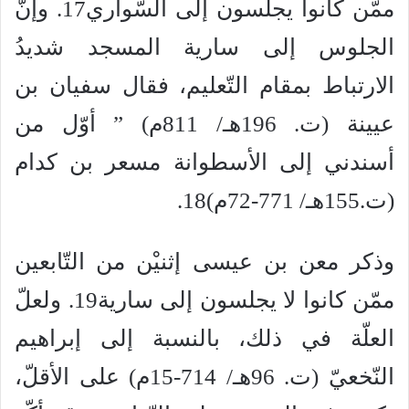
ممّن كانوا يجلسون إلى السّواري17. وإنّ
الجلوس إلى سارية المسجد شديدُ
الارتباط بمقام التّعليم، فقال سفيان بن
عيينة (ت. 196هـ/ 811م) ” أوّل من
أسندني إلى الأسطوانة مسعر بن كدام
(ت.155هـ/ 771-72م)18.
وذكر معن بن عيسى إثنيْن من التّابعين
ممّن كانوا لا يجلسون إلى سارية19. ولعلّ
العلّة في ذلك، بالنسبة إلى إبراهيم
النّخعيّ (ت. 96هـ/ 714-15م) على الأقلّ،