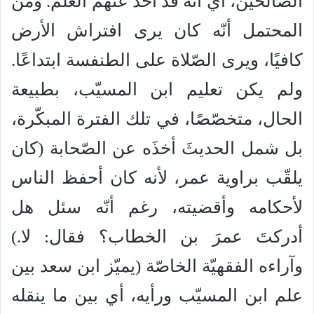
الصّالحين، أي أنّه قد أخذ عنهم العلم. ومن
المحتمل أنّه كان يرى افتراش الأرض
كافيًا، ويرى الصّلاة على الطنفسة ابتداعًا.
ولم يكن تعليم ابن المسيّب، بطبيعة
الحال، متخصّصًا، في تلك الفترة المبكّرة،
بل شمل الحديثَ أخذَه عن الصّحابة (كان
يلقّب براوية عمر، لأنه كان أحفظ الناس
لأحكامه وأقضيته، رغم أنّه سئل هل
أدركتَ عمرَ بن الخطاب؟ فقال: لا.)
وآراءه الفقهيّة الخاصّة (يميّز ابن سعد بين
علم ابن المسيّب ورأيه، أي بين ما ينقله