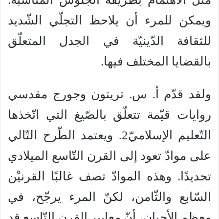
ويمكن للمرء أن يلاحظ التجلّي الشّديد
للثقافة الدّينيّة في الجدل المتعلّق
بالقضايا المختلف فيها.
ولقد قدّم أ. س. تريتون وجورج مقدسي
روايات قيّمة تتعلّق بالصّيغ التي اتّخذها
التّعليم الإسلاميّ2. ويعتمد الطّرح التّالي
على موادّ تعود إلى القرن التّاسع الميلادي
تحديدًا. وهذه الموادّ تصف غالبًا القرنيْن
السّابع والثّامن، لكنّ المرء يرجّح، في
معظم الأحيان، أنّ معايير القرن التّاسع قد