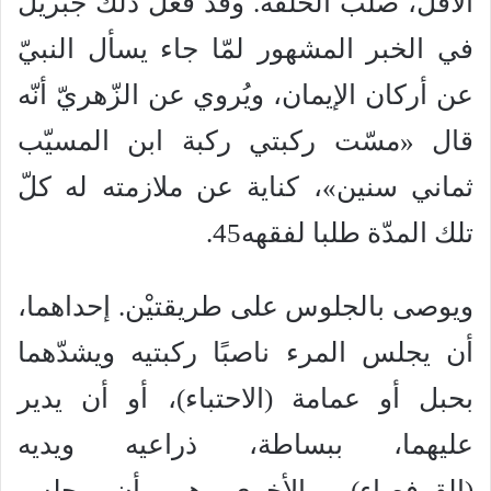
الأقل، صلب الحلقة. وقد فعل ذلك جبريل
في الخبر المشهور لمّا جاء يسأل النبيّ
عن أركان الإيمان، ويُروي عن الزّهريّ أنّه
قال «مسّت ركبتي ركبة ابن المسيّب
ثماني سنين»، كناية عن ملازمته له كلّ
تلك المدّة طلبا لفقهه45.
ويوصى بالجلوس على طريقتيْن. إحداهما،
أن يجلس المرء ناصبًا ركبتيه ويشدّهما
بحبل أو عمامة (الاحتباء)، أو أن يدير
عليهما، ببساطة، ذراعيه ويديه
(القرفصاء). والأخرى هي أن يجلس