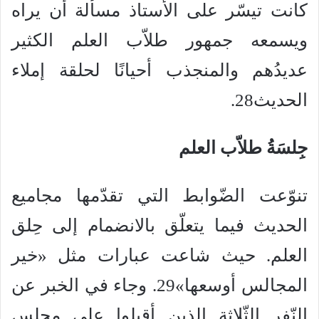
كانت تيسّر على الأستاذ مسألة أن يراه
ويسمعه جمهور طلاّب العلم الكثير
عديدُهم والمنجذب أحيانًا لحلقة إملاء
الحديث28.
جِلسَةُ طلاّب العلم
تنوّعت الضّوابط التي تقدّمها مجاميع
الحديث فيما يتعلّق بالانضمام إلى حِلق
العلم. حيث شاعت عبارات مثل «خير
المجالس أوسعها»29. وجاء في الخبر عن
النّفر الثّلاثة الذين أقبلوا على مجلس