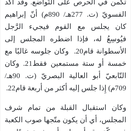
تكمن في الحرص على التّواضع. وقد أكّد
الفسويّ (ت. 277هـ/ 890م) أنّ إبراهيم
كان يجلس مع القوم فيجيء الرَّجل
فيُوسِعُ له، فإذا اضطره المجلس إلى
الأسطوانة قام20. وكان جلوسه غالبًا مع
خمسة أو ستة مستمعين فقط21. وكان
التّابعيّ أبو العالية البصريّ (ت. 90هـ/
709م) إِذا جلس إليه أكثر من أربعة قام22.
وكان استقبال القبلة من تمام شرف
المجلس، أي أن يكون متّجها صوب الكعبة