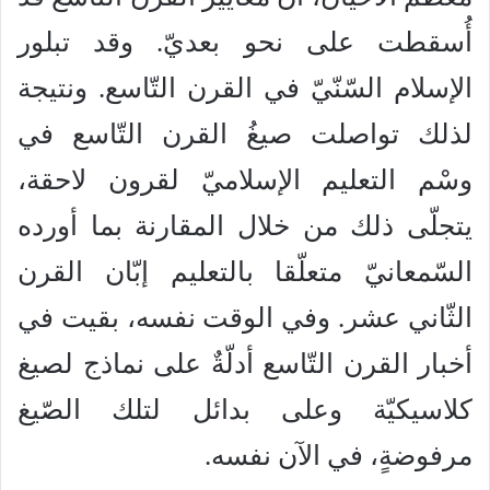
أُسقطت على نحو بعديّ. وقد تبلور
الإسلام السّنّيّ في القرن التّاسع. ونتيجة
لذلك تواصلت صيغُ القرن التّاسع في
وسْم التعليم الإسلاميّ لقرون لاحقة،
يتجلّى ذلك من خلال المقارنة بما أورده
السّمعانيّ متعلّقا بالتعليم إبّان القرن
الثّاني عشر. وفي الوقت نفسه، بقيت في
أخبار القرن التّاسع أدلّةٌ على نماذج لصيغ
كلاسيكيّة وعلى بدائل لتلك الصّيغ
مرفوضةٍ، في الآن نفسه.