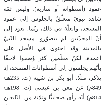
عمود (أسطوانة أو سارية). وليس ثمّة
شاهد نبويّ متعلّقٌ بالجلوس إلى عمود
المسجد، والعلّة في ذلك، ربّما، تعود إلى
أنّ المحدّثين لم يتصوّروا مسجد النّبيّ
بالمدينة وقد احتوى في الأصل على
أعمدة. لكنّ معلّمين كثر وُصفوا لاحقًا
بأنّهم يجلسون إلى أسطوانات المسجد، إذ
يذكر، مثلًا، أبو بكر بن شيبة (ت. 235هـ/
849م) عن معن بن عيسى (ت. 198هـ/
814م) أنّه رأى صحابيًّا وثلاثة من التّابعين