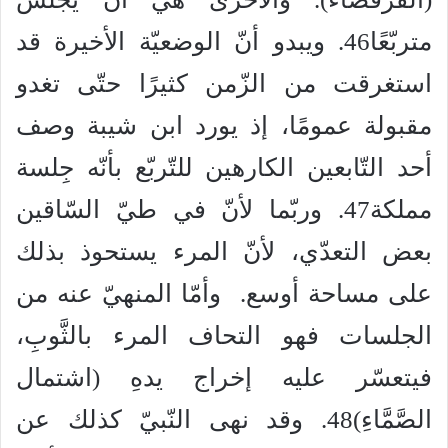
متربّعًا46. ويبدو أنّ الوضعيّة الأخيرة قد
استغرقت من الزّمن كثيرًا حتّى تغدو
مقبولة عمومًا، إذ يورد ابن شيبة وصف
أحد التّابعين الكارهين للتّربّع بأنّه جِلسة
مملكة47. وربّما لأنّ في طيّ السّاقين
بعض التعدّي، لأنّ المرء يستحوذ بذلك
على مساحة أوسع. وأمّا المنهيّ عنه من
الجلسات فهو التحاف المرء بالثَّوبِ،
فيتعسّر عليه إخراج يدهِ (اشتمال
الصَّمَّاءِ)48. وقد نهى النّبيّ كذلك عن