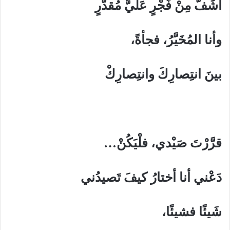
أَشَفُّ مِنْ فَجْرٍ عَلَيَّ مُقدَّرٍ
وأنا المُخَيَّرُ، فجأةً،
بينَ انتِصارِكَ وانتِصارِكْ
قرَّرْتَ صَيْدي، فلْيَكُنْ…
دَعْني أنا أختارُ كيفَ تَصيدُني
شَيئًا فشيئًا،