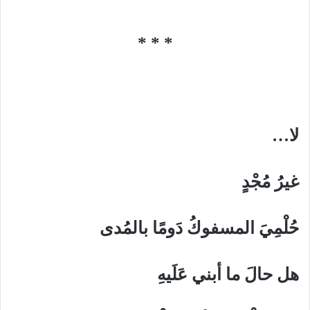
* * *
لا…
غيرُ مُجْدٍ
حُلْمِيَ المسفوكُ دَومًا بالمُدى
هل حالَ ما أبني عَلَيهِ