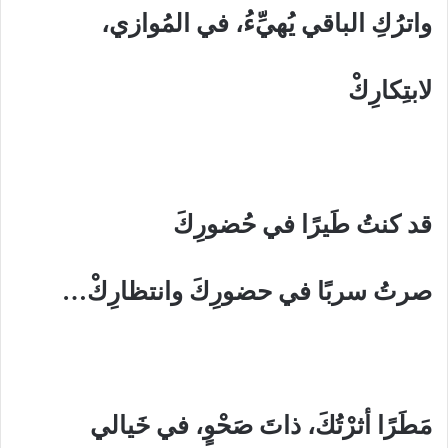
واترُكِ الباقي يُهيِّءُ، في المُوازي،
لابتِكارِكْ
قد كنتُ طَيرًا في حُضورِكَ
صرتُ سربًا في حضورِكَ وانتظارِكْ…
مَطَرًا أثرْتُكَ، ذاتَ صَحْوٍ، في خَيالي