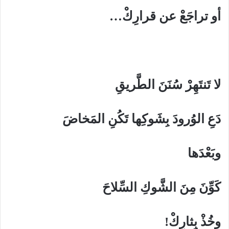
أو تراجَعْ عن قرارِكْ…
لا تَنتَهِرْ سُنَنَ الطَّريقِ
دَعِ الوُرودَ بِشَوكِها تَكُنِ المَخاضَ
وبَعْدَها
كَوِّنَ مِنَ الشَّوكِ السِّلاحَ
وخُذْ بِثارِكْ!