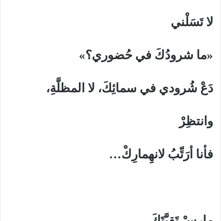
لا تَسَلْني
«ما شرودُكَ في حُضوري؟»
دَعْ شُرودي في سمائِكَ، لا المظلَّةِ،
وانتظِرْ
فأنا أرَتِّبُ لانهِمارِكْ…
مارِسْ تَقِيَّتَكَ،