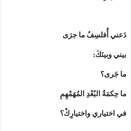
دَعني أُفلسِفُ ما جرَى
بيني وبينَكَ:
ما جَرى؟
ما حِكمَةُ البُعْدِ المُهَمْهِمِ
في اختياري واختيارِكْ؟