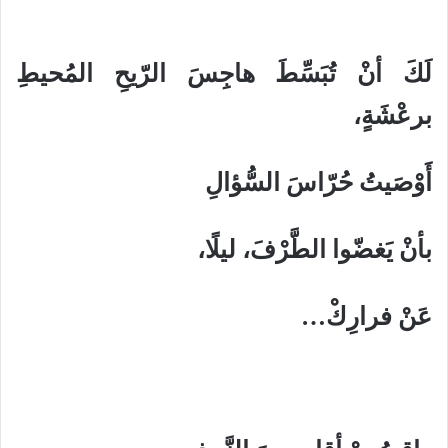
لَكَ أنْ تُبَسِّطَ هاجِسَ الرّيحِ المُحيطِ
برعْشَةٍ،
أَوْصَيتُ حُرّاسَ السُّؤالِ
بأنْ يَغضّوا الطَّرْفَ، ليلًا،
عَنْ فرارِكْ…