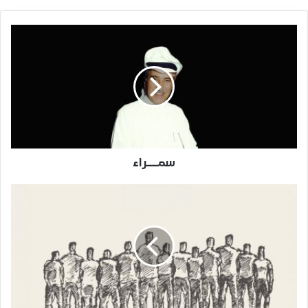
سمـــراء