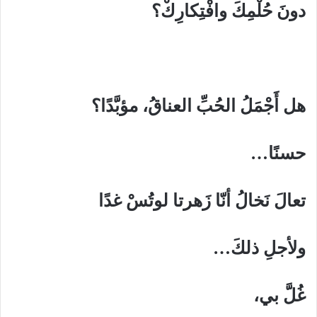
دونَ حُلْمِكَ وافْتِكارِكْ؟
هل أَجْمَلُ الحُبِّ العناقُ، مؤبَّدًا؟
حسنًا…
تعالَ نَخالُ أنّا زَهرتا لوتُسْ غدًا
ولأجلِ ذلكَ…
غُلَّ بي،