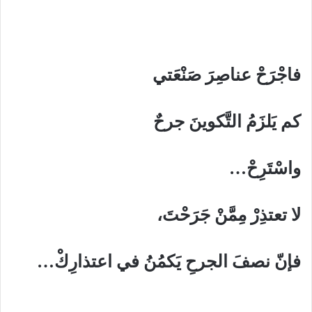
فاجْرَحْ عناصِرَ صَنْعَتي
كم يَلزَمُ التَّكوينَ جرحٌ
واسْتَرِحْ…
لا تعتذِرْ مِمَّنْ جَرَحْتَ،
فإنّ نصفَ الجرحِ يَكمُنُ في اعتذارِكْ…