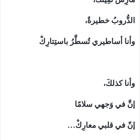
الدُّروبُ خطيرةٌ،
وأنا أساطيري تُسطَّرُ باستِتارِكْ
وأنا كذلكَ،
إنَّ في وَجهي سلامًا
إنّ في قلبي معارِكْ…