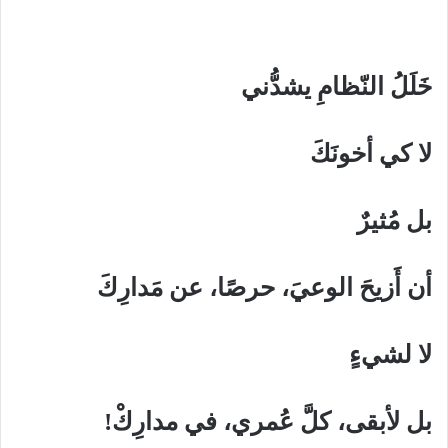
خَلَلُ النّظامِ يشدُّني
لا كي أخونَكَ
بل مُثيرٌ
أن أَزيحَ الوعيَ، حرصًا، عن مَدارِكَ
لا لشيءٍ
بل لأبقى، كلَّ عُمري، في مدارِكْ!