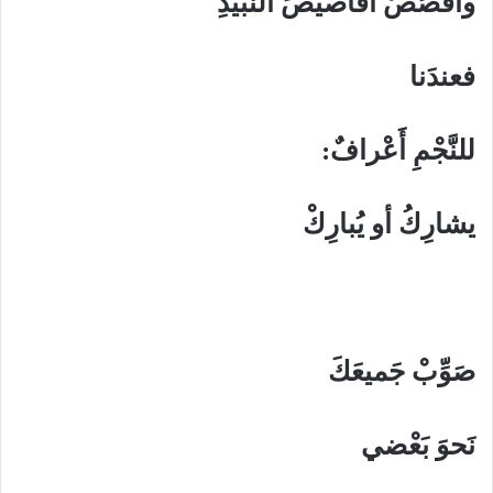
واقصُصْ أقاصيصَ النَّبيذِ
فعندَنا
للنَّجْمِ أَعْرافٌ:
يشارِكُ أو يُبارِكْ
صَوِّبْ جَميعَكَ
نَحوَ بَعْضي