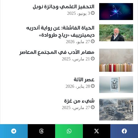
التحفيز العلمي وجائزة نوبل
3 يونيو، 2025
الحياة الفاشلة: عن رواية أندريه
ديميترييف «رياح طروادة»
27 مايو، 2026
مهام الأدب في المجتمع المعاصر
21 مارس، 2025
عصر الآلة
28 يناير، 2026
شيء من غزة
27 مارس، 2025
جوزيه ساراماجو الكاتب الاستثنائي في
الرواية البرتغالية