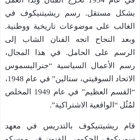
بشكل مستقل. رسم ريشيتنيكوف في
الغالب على موضوعات تاريخية ووطنية.
وبعد النجاح اتجه الفنان الشاب إلى
الرسم على الحامل. في هذا المجال،
رسم الأعمال السياسية “جنراليسموس
الاتحاد السوفيتي، ستالين” في عام 1948،
“القسم العظيم” في عام 1949 المخلص
لمُثُل “الواقعية الاشتراكية”.
قام ريشيتنيكوف بالتدريس في معهد
سوريكوف الحكومي للفنون في موسكو