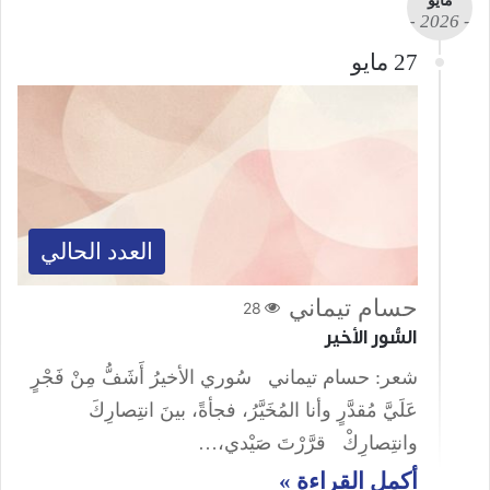
مايو
- 2026 -
27 مايو
العدد الحالي
حسام تيماني
28
السُّور الأخير
شعر: حسام تيماني سُوري الأخيرُ أَشَفُّ مِنْ فَجْرٍ
عَلَيَّ مُقدَّرٍ وأنا المُخَيَّرُ، فجأةً، بينَ انتِصارِكَ
وانتِصارِكْ قرَّرْتَ صَيْدي،…
أكمل القراءة »