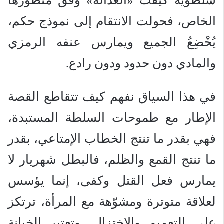
سلطوية كيّفت «العدالة» وفق منظورها
الخاص، فحولت الانتقام إلى نموذج حكم،
يُخْضِعُ الجميع ويمارس عنفه الرمزي
والمادي دون حدود ودون رادع.
في هذا السياق نفهم كيف تتقاطع القصة
الإطار مع طموحات السلطة المستبدة،
فهي بقدر ما تنتج الخطاب الإمتاعي، بقدر
ما تنتج القمع والظلم، فالبطل شهريار لا
يمارس فعل القتل وكفى، إنما يؤسس
لعلاقة متوترة ومشوّهة مع المرأة، ترتكز
على التعميم والاختزال، وتعتبر الخيانة