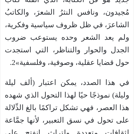
مُجيدون، ونافس النثرُ الشعرَ، والكاتبُ
الشاعرَ، في ظل ظروف سياسية وفكرية،
ولم يعد الشعر وحده يستوعب ضروب
الجدل والحوار والتناظر، التي استجدت
حول قضايا عقلية، وصوفية، وفلسفية»2.
في هذا الصدد، يمكن اعتبار (ألف ليلة
وليلة) نموذجًا حيًا لهذا التحول الذي شهده
هذا العصر، فهي تشكل تراكمًا بالغ الدِّلالة
على تحول في نسق التعبير، لأنها جمَّاعة
لثقافات متعددة ولتراث انفتح على