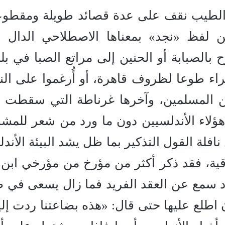
ح الطيب نقف على عدة قصائد طويلة ومقطو
 لفظ «نجد» بمعناها الاصطلاحي الدال 
وح بالصبابة أو الحنين إلى مراتع الصبا في بل
عراء طوعا لظروف قاهرة، أو أُرغموا على الن
 من المسلمين، وآخرها غرناطة التي سقطت 
 هؤلاء الأندلسيين دون ما ورد من شعر للمشا
افلة القول التذكير بما ظل يشد البيئة الأندل
رقية، فقد ذكر أكثر من مؤرخ من مؤرخي ابن 
د سمع عن العقد الفريد فما زال يسعى في ط
طلع عليها حتى قال: «هذه بضاعتنا ردت إلين