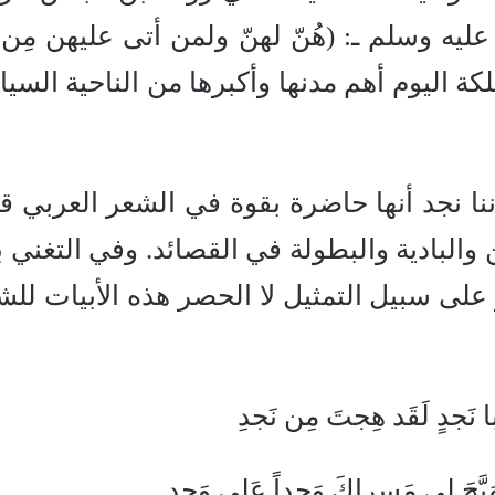
 عليه وسلم ـ: (هُنّ لهنّ ولمن أتى عليهن مِن
لكة اليوم أهم مدنها وأكبرها من الناحية السي
ننا نجد أنها حاضرة بقوة في الشعر العربي قدي
 والبادية والبطولة في القصائد. وفي التغني ب
على سبيل التمثيل لا الحصر هذه الأبيات للش
با نَجدٍ لَقَد هِجتَ مِن نَجدِ
مَسراكَ وَجداً عَلى وَجدِ