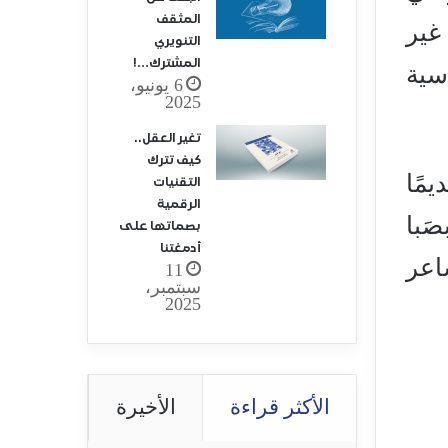
المثقف
 غير
التنويري
المشترك…!
اسية
6 يونيو،
2025
تغير العقل..
كيف تترك
مًا
التقنيات
الرقمية
صَبا
بصماتها على
أدمغتنا
اعر
11
سبتمبر،
2025
الأكثر قراءة
الأخيرة