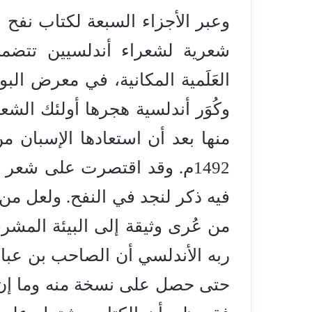
وعبر الأجزاء السبعة لكتاب نف
شعرية لشعراء أندلسيين تتضمن
العَلَمية المكانية، في معرض الب
وكُوَر أندلسية هجرها أولئك الش
منها بعد أن استعادها الإسبان
1492م. وقد اقتصرت على شعر
فيه ذكر لنجد في النفح. ولعل من ن
من عُرى وثيقة إلى البيئة المش
ربه الأندلسي أن الصاحب بن عبا
حتى حصل على نسخة منه وما إن ا