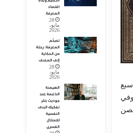
التّعليم وبناء
اقتصاد
المعرفة
28
مايو،
2026
تضخّم
المعرفة: رحلة
من الحكاية
إلى المعنى
28
مايو،
2026
سبع
الهيمنة
الناعمة عند
وفي
جوديث بتلر
تفكيك البنى
 غصن
النفسية
للامتثال
القسري