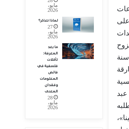
28
مايو،
عات
2026
على
لماذا نتذكر؟
27
مايو،
دات
2026
زوح
ما بعد
المعرفة:
سنة
تأمّلات
فلسفية في
رقة
فائض
المعلومات
سية
وفقدان
المعنى
عبد
28
مايو،
لبه
2026
ا»،