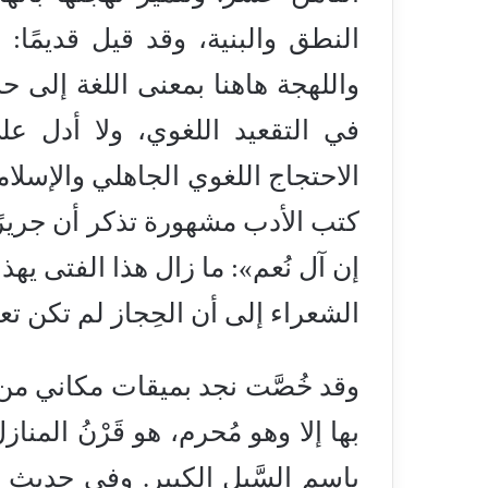
النطق والبنية، وقد قيل قديمًا: 
واللهجة هاهنا بمعنى اللغة إلى حد
في التقعيد اللغوي، ولا أدل 
الاحتجاج اللغوي الجاهلي والإسلا
كتب الأدب مشهورة تذكر أن جريرًا
إن آل نُعم»: ما زال هذا الفتى ي
الشعراء إلى أن الحِجاز لم تكن 
وقد خُصَّت نجد بميقات مكاني من م
بها إلا وهو مُحرم، هو قَرْنُ المن
باسم السَّيل الكبير. وفي حديث 