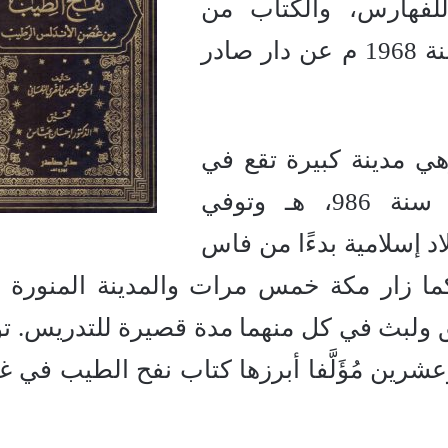
لفهارس، والكتاب من
تحقيق الدكتور إحسان عباس، سنة 1968 م عن دار صادر
وهي مدينة كبيرة تقع في
أقصى غرب القطر الجزائري سنة 986، هـ وتوفي
ة بلاد إسلامية بدءًا من فاس
كما زار مكة خمس مرات والمدينة المنورة 
ولبث في كل منهما مدة قصيرة للتدريس. ت
ك ثمانية وعشرين مُؤَلَّفا أبرزها كتاب نفح الطيب في