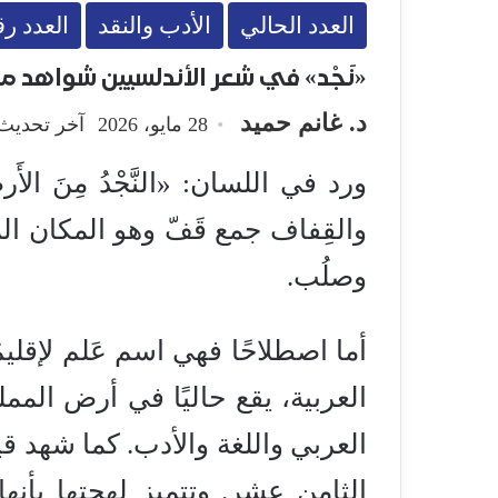
العدد الحالي
الأدب والنقد
العدد رقم
«نَجْد» في شعر الأندلسيين شواهد من
د. غانم حميد
28 مايو، 2026
آخر تحديث: 28 مايو، 6
والقِفاف جمع قَفّ وهو المكان ال
وصلُب.
أما اصطلاحًا فهي اسم عَلم لإق
العربية، يقع حاليًا في أرض المم
العربي واللغة والأدب. كما شهد ق
الثامن عشر. وتتميز لهجتها بأن