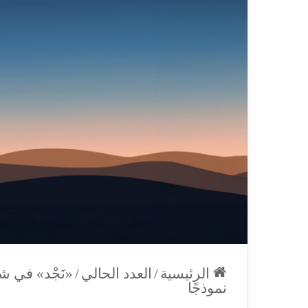
الرئيسية
/
العدد الحالي
/
«نَجْد» في ش
نموذجًا