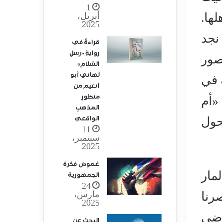
1
أبريل،
ها.
2025
نجد
قراءةٌ في
روايةِ «رسلِ
صور
السّلامِ»
لهاني أبو
 في
انعيم من
منظورِ
«أم
المذهبِ
الواقعيّ
حول
11
سبتمبر،
2025
غموض فكرة
مار
الجمهورية
24
مارس،
صرنا
2025
رضي
البحث عن