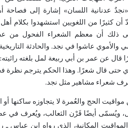
«نجدٌ عدنانية اللسان» إشارة إلى فصاحة أهل
ّ أن كثيرًا من اللغويين استشهدوا بكلام أهل 
على ذلك أن معظم الشعراء الفحول من ع
مي والأموي عاشوا في نجد. والحادثة التاريخية
 قال عن عمر بن أبي ربيعة لمل بلغته رائيته: 
هذي حتى قال شعرًا. وهذا الحكم يترجم نظرة ف
تعرف شعراء مشاهير مثل نجد.
واقيت الحج والعُمرة لا يتجاوزه ساكنها أو ال
ازل، ويُسمّى أيضًا قَرْن الثعالب، ويُعرف في ع
المواقيت المكانية، الذي رواه ابن عباس ـ 