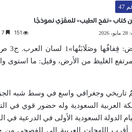
 47
 كتاب «نفح الطيب» للمقَرّي نموذجًا
151
7 دقائق
202
مرتفع الغليظ من الأرض، وقيل: ما استوى واش
ليمٌ تاريخي وجغرافي واسع في وسط شبه الجز
لكة العربية السعودية وله حضور قوي في التا
يام الدولة السعودية الأولى في الدرعية في ال
ها أقرب اللهجات العربية إلى للفصحى من 