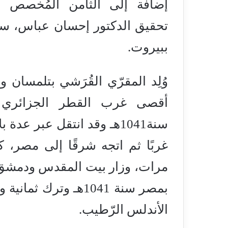
إضافة إلى الثامن المُخصص ل
ببيروت.
وُلِد المقرّي القُرَشي بتلمسان 
سنة1041هـ وقد انتقل عبر عد
غربًا ثم اتجه شرقًا إلى مصر، 
مرات، وزار بيت المقدس ودمشق 
بمصر سنة 1041هـ وتر
الأندلس الرّطيب.