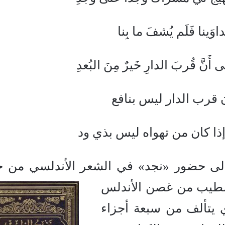
تَداوَينا فَلَم يُشفَ ما بِنا
بَ الدارِ خَيرٌ مِنَ البُعدِ
 قرب الدار ليس بنافع
ن تهواه ليس بذي ود
 إلى حضور «نجد» في الشعر الأندلسي من خ
لطيب من
غصن الأندلس
ذي يتألف من سبعة أجزاء