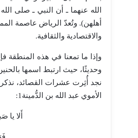
الله عنهما ـ أن النبي ـ صلى الله
أهلهن). وتُعدّ الرياض عاصمة المم
والاقتصادية والثقافية.
وإذا ما تمعنا في هذه المنطقة فإ
وحديثًا، حيث ارتبط اسمها بالحنين
نجد أُثِرت عشرات القصائد، نذكر 
الأموي عبد الله بن الدُّمينة1:
أَلا يا صَ
فَهَيَّجَ لي 