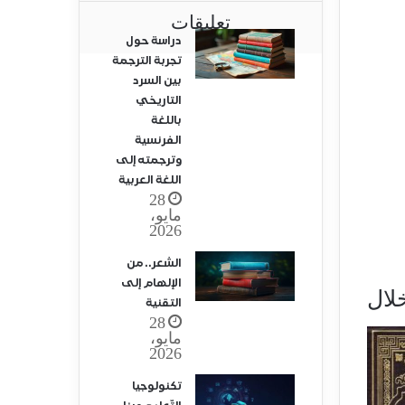
تعليقات
دراسة حول
تجربة الترجمة
بين السرد
التاريخي
باللغة
الفرنسية
وترجمته إلى
اللغة العربية
28
مايو،
2026
الشعر.. من
الإلهام إلى
لال
التقنية
28
مايو،
2026
تكنولوجيا