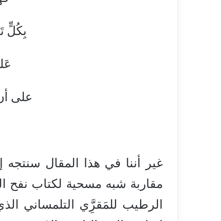
بِكُلٍّ 
عَلى أَنَّ قُر
على أن
إذا كان م
غير أننا في هذا المقال سنتجه
مقاربة شبه مسحية لكتاب نفح ا
الرطيب للمَقرَِّي التلمساني ال