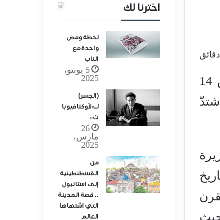
اخترنا لك
لحظة ومض
واحدة مع
الناب
5 يونيو،
2025
ورد في اللسان: «النَّجْدُ مِنَ الأَرض: قِفافُها وصَلَابَتُها»1 لسان العرب. ج3 ص 14
(الجسر)
تدّ
لـ«لأوكتافيوبا
ث»
26
مارس،
2025
يرة
من
ريخ
القسطنطينية
إلى استانبول
قرن
.. قصة المدينة
التي اشتهاها
حيث
العالم