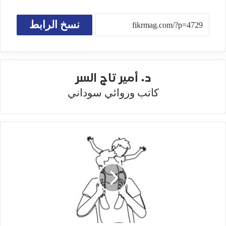
نسخ الرابط
د. أمير تاج السر
كاتب وروائي سوداني