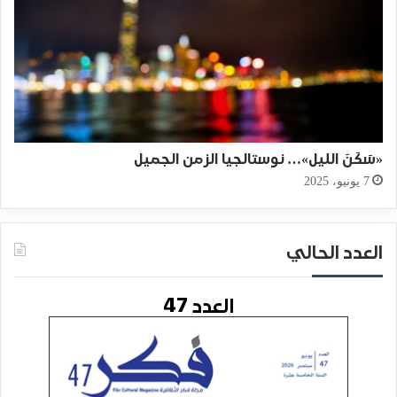
«سَكَنَ الليل»… نوستالجيا الزمن الجميل
7 يونيو، 2025
العدد الحالي
العدد 47