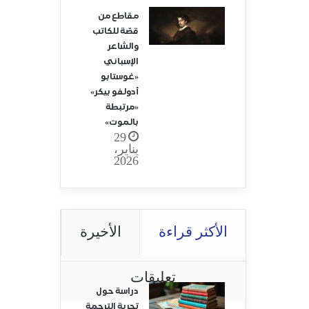
مقاطع من
قصّة للكاتب
والشاعر
الإسباني
«غوستابو
أدولفو بيكر»
«مرتبطة
بالموت»
29
يناير،
2026
الأكثر قراءة
الأخيرة
تعليقات
دراسة حول
تجربة الترجمة