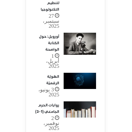
لتنظيم
التكنولوجيا
27
سبتمبر،
2025
أورويل: حول
الكتابة
الواضحة
1
أبريل،
2025
الهُويّة
الرقميّة
3 يونيو،
2025
روايات الحرم
الجامعي (1-3)
2
نوفمبر،
2025