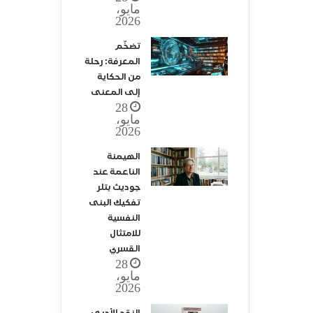
مايو،
2026
تضخّم
المعرفة: رحلة
من الحكاية
إلى المعنى
28
مايو،
2026
الهيمنة
الناعمة عند
جوديث بتلر
تفكيك البنى
النفسية
للامتثال
القسري
28
مايو،
2026