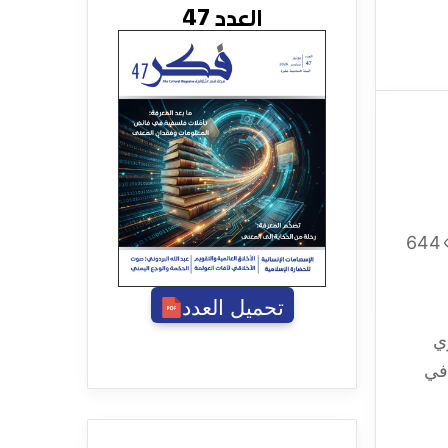
العدد 47
644
تحميل العدد
ي
في