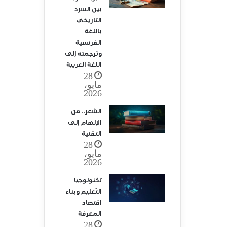
بين السرد
التاريخي
باللغة
الفرنسية
وترجمته إلى
اللغة العربية
28
مايو،
2026
الشعر.. من
الإلهام إلى
التقنية
28
مايو،
2026
تكنولوجيا
التّعليم وبناء
اقتصاد
المعرفة
28