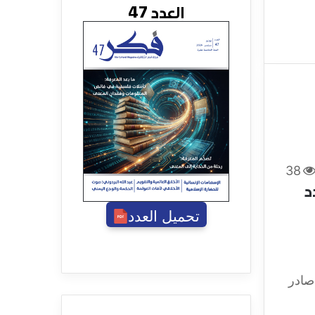
العدد 47
38
د
تحميل العدد
ن 423 صفحة، صادر