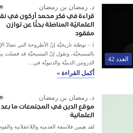
د. رمضان بن رمضان
قراءة في فكر محمد أركون في نق
العلمانيَّة المناضلة بحثًا عن توازن
مفقود
1 – توطئة تاريخيَّة إنّ الأطروحة التي تضادّ ال
بالمسيحيَّة، وتقول إنّ المسيحيَّة قد فصلت بي
العدد 42
الذروتين الدينيَّة والدنيويَّة في…
أكمل القراءة »
د. رمضان بن رمضان
موقع الدين في المجتمعات ما بعد
العلمانية
لقد هيمن فلاسفة العدمية واللاعقلانية والفو