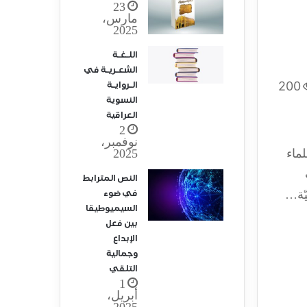
23
مارس،
2025
اللـغـة
الشعـريـة في
200
الـروايـة
النسوية
العراقية
2
نوفمبر،
2025
ماء
النص المترابط
يّة…
في ضوء
السيميوطيقا
بين فعل
الإبداع
وجمالية
التلقي
1
أبريل،
2025