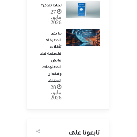
لماذا نتذكر؟
27
مايو،
2026
ما بعد
المعرفة:
تأمّلات
فلسفية في
فائض
المعلومات
وفقدان
المعنى
28
مايو،
2026
تابعونا على