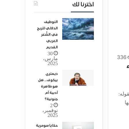
اخترنا لك
التوظيف
الدلالي للريح
في الشِّعر
العربي
القديم
30
336
مارس،
2025
ديمتري
بيكوف.. هل
هو ظاهرة
أدبية أم
المتخيل بقوله:
جنونية؟
ا
2
نوفمبر،
2025
حكايا سومرية