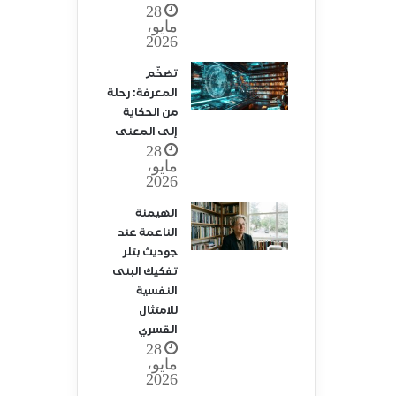
28
مايو،
2026
تضخّم
المعرفة: رحلة
من الحكاية
إلى المعنى
28
مايو،
2026
الهيمنة
الناعمة عند
جوديث بتلر
تفكيك البنى
النفسية
للامتثال
القسري
28
مايو،
2026