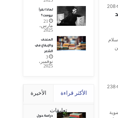
208
لماذا نقرأ
د
بروست؟
21
مارس،
2025
إسلام
المعنى
والإيقاع في
ن
الشعر
3
نوفمبر،
2025
238
الأكثر قراءة
الأخيرة
تعليقات
ضوية
دراسة حول