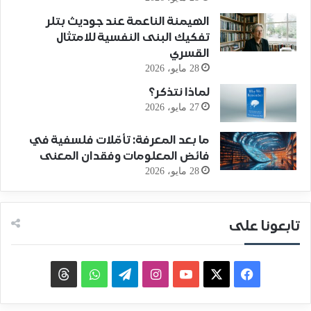
الهيمنة الناعمة عند جوديث بتلر
تفكيك البنى النفسية للامتثال
القسري
28 مايو، 2026
لماذا نتذكر؟
27 مايو، 2026
ما بعد المعرفة: تأمّلات فلسفية في
فائض المعلومات وفقدان المعنى
28 مايو، 2026
تابعونا على