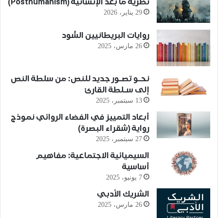
نظرية ما بعد الإنسانية (Posthumanism)
29 يناير، 2026
روايات البريطانيين السُّود
26 مارس، 2025
نحـو تصـور جديد للنص: من سلطة النص
إلى سـلطة القارئ
13 سبتمبر، 2025
أبعاد التمييز في الفضاء الروائي نموذج
رواية (شقراء البصرة)
27 سبتمبر، 2025
السيميائية الاجتماعية: مفاهيم
أساسية
7 يونيو، 2025
الشريك الأدبي
26 مارس، 2025