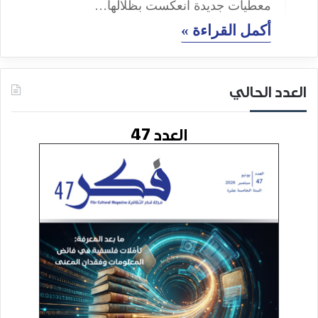
معطيات جديدة انعكست بظلالها…
أكمل القراءة »
العدد الحالي
العدد 47