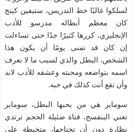
لسلكوا غالبًا خط التدريس، ستيفين كينج
كان معظم أبطاله مدرسو للأدب
الإنجليزي، كررها كثيرًا جدًا حتى تساءلت
إن كان قد تمنى يومًا أن يكون هذا
الشخص، البطل والذي لسبب ما لا نعرف
اسمه بتواضعه ومحبته وعشقه للأدب لابد
وأن تقع أنت كذلك في حبه.
سوماير هي من يحبها البطل، سوماير
تعني البنفسج، فتاة ضئيلة الحجم ترتدي
نظارة دون أن تحتاجها، متخبطة على