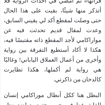
قرأتها» ثم أمضي في أحداث الرواية فلا
أتذكر منها شيئًا، بقيت على هذا الحال
حتى وصلت لمقطع أكد لي يقيني السابق،
وعدت لمقال قديم تحدثت فيه عن
مواراكامي لأجد المقطع ذاته مقتبسًا فيه،
هكذا لا أكاد أستطيع التفرقة بين رواية
وأخرى من أعمال العملاق الياباني! وغالبًا
هي رواية لم أكملها، هكذا تطايرت
كالدخان من ذاكرتي.
البطل هنا ككل أبطال موراكامي إنسان
للغاية، عطوف محب مجتهد متواضع ينظر