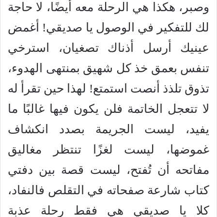
وصبر، هكذا هي الرحلة معه أيضًا، لا حاجة
لك للتفكير في الوصول يا صديقي! أغمض
عينيك أرسل أذناك تصغيان، استرخي
تنفس بعمق خذ كل شهيق بمنتهى الهدوء،
تذوق تلذذ أنصت استمتع! لهذا حين تقرأ له
لا تتعجل الخاتمة فلن يكون فيها غالبًا ما
يفيد، ليست الجريمة بصدد انكشاف
غموضها، ليست لغزًا تنتظر مغاليق
مفاتحه أن تُفتح، ليست قصة بين دفتي
كتاب شارعة صفحاته في التقلص فالنفاد،
كلا يا صديقي هي فقط رحلة عذبة