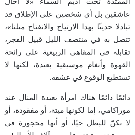
الممتدة تحت أديم السماء «لا أخال
عاشقين بل أي شخصين على الإطلاق قد
تبادلا حديثًا بهذا الارتياح والانفتاح مثلنا»،
تتصل به في منتصف الليل قبيل الفجر،
تقابله في المقاهي الربيعية على رائحة
القهوة وأنغام موسيقية بعيدة، لكنها لا
تستطيع الوقوع في عشقه.
دائمًا دائمًا هناك امرأة بعيدة المنال عند
موراكامي، إما لكونها ميتة، أو مفقودة، أو
لا تكنّ للبطل حبًا، أو أنها محجوزة في