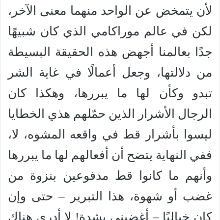
لأن يتمخض عن الواحد منهما معنى الآخر،
لكن في عالم موراكامي الذي كان شبيهًا
جدًا بعالمنا أجهض هذه الحقيقة البسيطة
من دلالتها، وجعل أعمالًا في غاية الشر
تبدو وكأن لها ما يبررها، وهكذا كان
الرجال الأشرار الذين حمّلهم هذي الخطايا
ليسوا بأشرار قط في واقعه المشوه، لا،
ففي النهاية يتضح أن أفعالهم لها ما يبررها
وأنهم ما كانوا قط مدفوعين بنزوة من
غضب أو شهوة، هذا التبرير – حتى وإن
كان خياليًا – أغضبني بشدة! لا أدري هناك