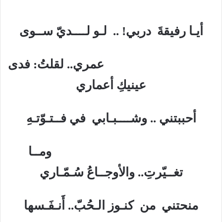
أيـا رفيقةَ دربي! .. لـو لــــديّ ســوى
عمري.. لقلتُ: فدى
عينيكِ أعماري
أحببتني .. وشــــبـابي في فــتـوّتـهِ
ومــا
تغــيّرتِ.. والأوجــاعُ سُـمّـاري
منحتني من كنـوز الـحُبّ.. أَنـفَـسها