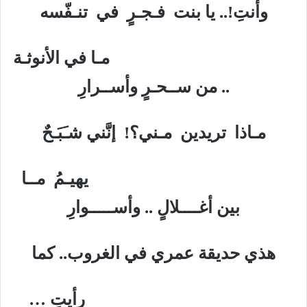
وأنتِ!.. يا بنت فـجـرٍ في تنـفّسه
مـا في الأنوثـة
.. من ســحـرٍ وأســرارِ
مـاذا تريدين مـني؟! إنَّني شـَبَـحٌ
يهيـمُ مــا
بين أغــــلالٍ .. وأســـــوارِ
هذي حديقة عمري في الغروب.. كما
رأيتِ …