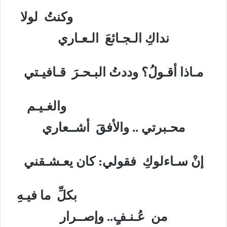
وكنتُ لولا
نداكِ الـجـائعَ الـعـاري
مـاذا أقـولُ؟ وددتُ البـحـرَ قـافيـتي
والغـيـم
محـبرتي .. والأفقَ أشــعاري
إنْ سـاءلوكِ فقولي: كان يعـشـقني
بكلِّ ما فيـهِ
من عُـنـفٍ.. وإصــرار