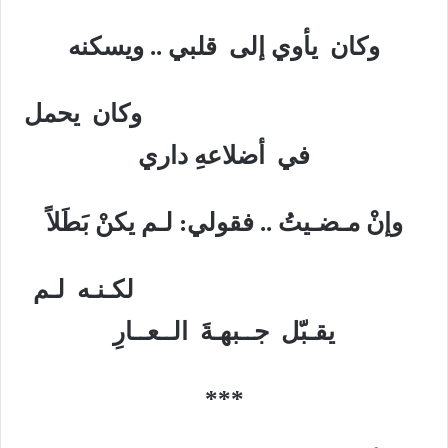
وكان يأوي إلى قلبي .. ويسكنه
وكان يحمل
في أضلاعهِ داري
وإنْ مـضـيتُ .. فقولي: لـم يكنْ بَطَلاً
لكـنـه لـم
يقـبّل جــبهـةَ الــعــارِ
***