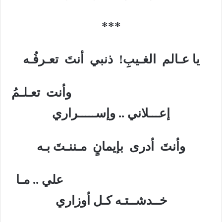
***
يا عـالم الغـيبِ! ذنبي أنتَ تعـرفُـه
وأنت تعـلـمُ
إعـــلاني .. وإســـــراري
وأنتَ أدرى بإيمانٍ مـننـتَ بـه
علي .. مـا
خــدشــتـه كـل أوزاري