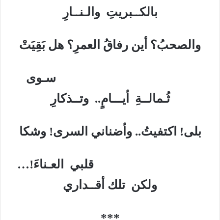
بالكــبريتِ والـنــارِ
والصحبُ؟ أين رفاقُ العمرِ؟ هل بَقِيَتْ
سـوى
ثُـمالــةِ أيـــامٍ.. وتــذكارِ
بلى! اكتفيتُ.. وأضناني السرى! وشكا
قلبي العـناءَ!…
ولكن تلك أقــداري
***