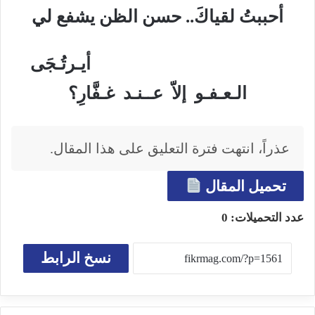
أحببتُ لقياكَ.. حسن الظن يشفع لي
أيـرتُـجَى
الـعـفـو إلاّ عــنـد غـفَّارِ؟
عذراً، انتهت فترة التعليق على هذا المقال.
تحميل المقال
عدد التحميلات:
0
نسخ الرابط