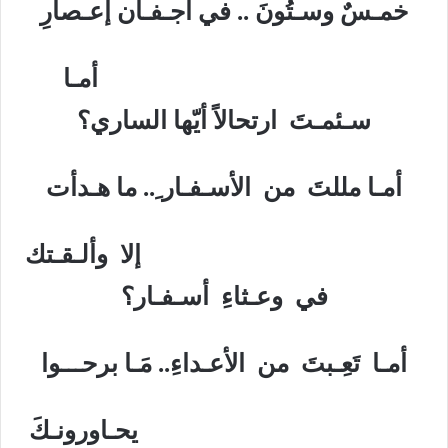
خمـسٌ وسـتُونَ .. في أجـفـان إعـصارِ
أمـا
سـئمـتَ ارتحالاً أيّها الساري؟
أمـا مللتَ من الأسـفـار ِ.. ما هـدأت
إلا وألـقـتك
في وعـثاءِ أسـفـار؟
أمـا تَعِـبتَ من الأعـداءِ.. مَـا برحـــوا
يحـاورونـكَ