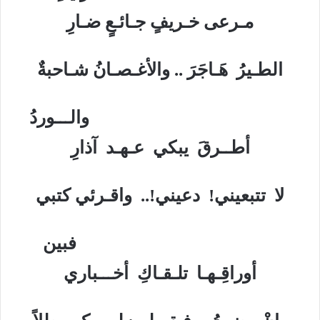
مـرعى خـريفٍ جـائـعٍ ضـارِ
الطـيرُ هَـاجَرَ .. والأغـصـانُ شـاحبةٌ
والـــوردُ
أطــرقَ يبكي عـهـد آذارِ
لا تتبعيني! دعيني!.. واقـرئي كتبي
فبين
أوراقِـهـا تلـقـاكِ أخـــباري