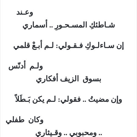
وعـند
شـاطئكِ المسـحـورِ .. أسماري
إن سـاءلـوكِ فـقـولي: لـم أبـعْ قلمي
ولـم أدنّس
بسوق الزيف أفكاري
وإن مضيتُ .. فقولي: لـم يكن بَـطَلاً
وكان طفلي
.. ومحبوبي .. وقـيثاري