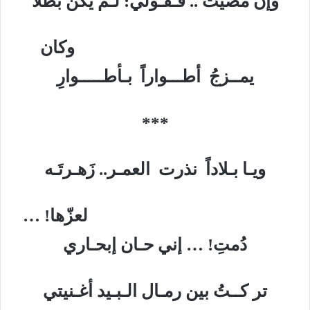
وإنْ مضيتُ .. فـقـولي: لـم يكن بطلاً
وكان
يمــزجُ أطـــواراً بـأطـــــوارِ
***
ويـا بـلاداً نذرت العمـر.. زَهـرتَـه
لعزّها! …
دُمتِ! … إني حـان إبحـاري
تر كــتُ بين رمـال الـبـيد أغـنيتي