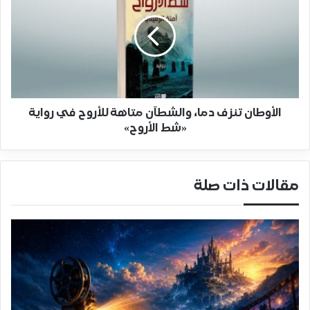
الأوطان تنزف دما، والشطآن متاهة للأروح في رواية
«شط الأروح»
مقالات ذات صلة