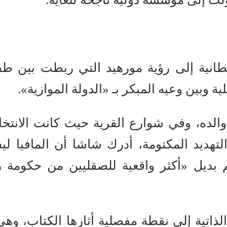
يطانية إلى رؤية مورهيد التي ربطت بين طف
 وبين وعيه المبكر بـ «الدولة الموازية».
لده، وفي شوارع القرية حيث كانت الانتخا
التهديد المكتومة، أدرك شاشا أن المافيا ل
بديل «أكثر واقعية للصقليين من حكومة ر
ذاتية إلى نقطة مفصلية أثارها الكتاب، وهي