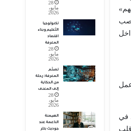
28
مايو،
هم»
2026
اصب
تكنولوجيا
التّعليم وبناء
اخل
اقتصاد
المعرفة
28
مايو،
2026
تضخّم
المعرفة: رحلة
من الحكاية
 عمل
إلى المعنى
28
مايو،
2026
 في
الهيمنة
الناعمة عند
قلب
جوديث بتلر