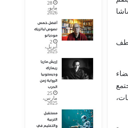
28
مايو،
اشا
2026
أفضل خمس
نصوص لباتريك
موديانو
مة الخطف
2
أبريل،
2025
إريش ماريا
ريمارك
ضاء
وديستوبيا
الرواية زمن
تمع
الحرب
25
ات،
مارس،
2025
مستقبل
التربية
والتعليم في