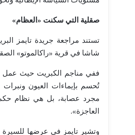
صقلية التي سكنت «العظام»
تستند مراجعة جريدة تايمز البر
شاشا في قرية «راكالموتو» الصقلية
ففي مناجم الكبريت حيث عمل وا
تُحسم بإيماءات العيون ونبرات 
مجرد عصابة، بل هي نظام حكم 
العاجزة».
وتشير تايمز في عرضها للسيرة ال