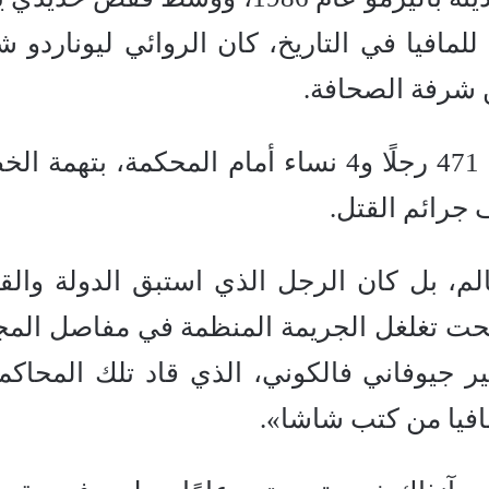
لمافيا في التاريخ، كان الروائي ليوناردو ش
وشهدت المحاكمة الضخمة مثول 471 رجلًا و4 نساء أمام المحكمة، بته
ف جرائم القتل.
الم، بل كان الرجل الذي استبق الدولة والق
ضحت تغلغل الجريمة المنظمة في مفاصل المج
ر جيوفاني فالكوني، الذي قاد تلك المحاكم
مافيا من كتب شاشا».