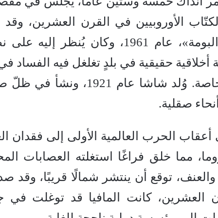
لعمر آنذاك خمسة وستين عامًا، يجلس في مقص
لكتّاب الأوروبيين في القرن العشرين، وقد 
روايته الأولى عن المافيا، «يوم البومة»، عام 1961، وكان يُنظر إلي
أخلاقية حقيقية في بلدٍ تغلغل فيه الفساد في
زاوية من زوايا الحياة العامة والخاصة. وُلد شاشا عام 1921، ون
نحاء صقلية.
 أعقاب الحرب العالمية الأولى إلى فقدان الع
ما، مما خلق فراغًا استغلته العصابات المحل
لعنف، توقع أن ينتشر شمالًا قريبًا، وقد ص
رن العشرين، كانت المافيا قد توغلت في ج
لت إلى مؤسسة دولية ناجحة للغاية.