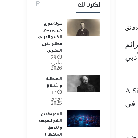
اخترنا لك
جولة جورج
كيرزون في
الخليج العربي
ائم
مطلع القرن
العشرين
دبي
29
يناير،
2026
الـعـدالـة
والأخـلاق
ة لكتاب «رجل صقلي» (A Sicilian
17
يونيو،
 في
2025
المعرفة بين
الشح المجهد
والتدفق
المنهك!!
 حديدي يضم