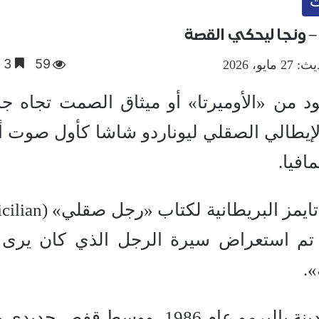
ت
 – ونجا ليحكي القصة
59
3 دقائق
ايو، 2026
ود من «الأوميرتا» أو ميثاق الصمت تجاه جر
الإيطالي الصقلي ليوناردو شاشا كأول صوت أ
افيا.
ومن خلال مراجعة نشرتها جريدة تايمز البريطاني
يد، تم استعراض سيرة الرجل الذي كان يرى
».
في قلب سجن «أوتشاردوني» بمدينة باليرمو عام 1986، ووسط قفص