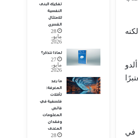
تفكيك البنى
النفسية
للامتثال
القسري
كنه
28
مايو،
2026
لماذا نتذكر؟
27
لدو
مايو،
2026
برًا
ما بعد
المعرفة:
تأمّلات
فلسفية في
فائض
المعلومات
وفقدان
المعنى
 في
28