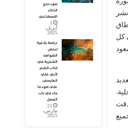
ورة
ضوء دمج
الذكاء
نشر
الاصطناعي
1
ه على نطاق
أبريل،
2025
 كل
دراسة بلاغية
شأ في ظلّ صعود
لبعض
الشواهد
الشعرية في
كتاب الشعر
لأبي علي
ديد
الفارسي،
على ضوء ما
ية.
جاء في باب
الفصل
دقت
21
مارس،
ميع
2025