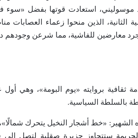
هد موسوليني، استعادت قوتها بفضل «سوء ف
ية الثانية، الذين منحوا زعماء العصابات من
مجرد معارضين للفاشية، مما شرعن وجودهم د
اشا صدمة ثقافية بروايته «يوم البومة»، وهي أول
طة بالسلطة السياسية.
 الشهير: «خط أشجار النخيل يتحرك شمالًا»،
لجريمة ستتجاوز جزيرة صقلية لتصل إلى 