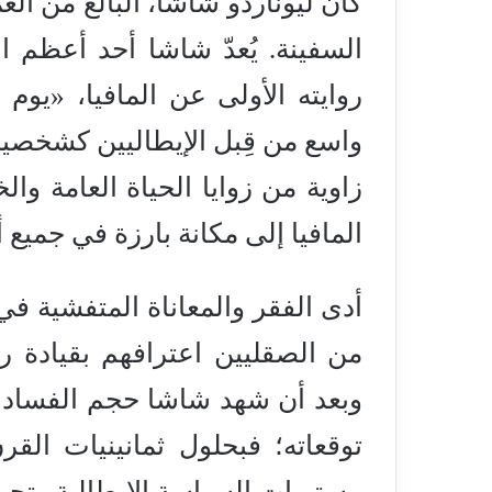
كان ليوناردو شاشا، البالغ من ا
السفينة. يُعدّ شاشا أحد أعظم ا
واسع من قِبل الإيطاليين كشخصية 
المافيا إلى مكانة بارزة في جميع أ
أدى الفقر والمعاناة المتفشية في
من الصقليين اعترافهم بقيادة رو
وبعد أن شهد شاشا حجم الفساد وا
توقعاته؛ فبحلول ثمانينيات الق
مستويات السياسة الإيطالية وتحو