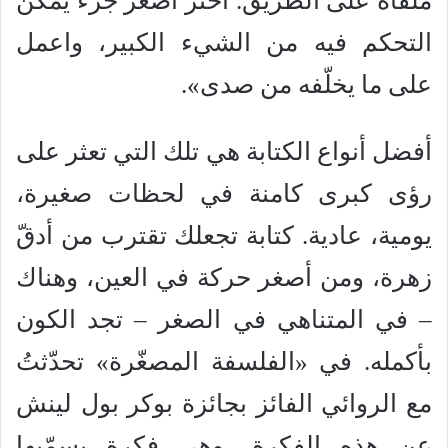
ملقاة على الطريق. اختر أصغر جزء يمكن
التحكم فيه من الشيء الكبير، واعمل
على ما يخلّفه من صدى».
أفضل أنواع الكتابة هي تلك التي تعثر على
رؤى كبرى كامنة في لحظات صغيرة،
يومية، عادية. كتابة تجعلك تقترب من أدقّ
زهرة، ومن أصغر حركة في العين، وهناك
– في المتناهي في الصغر – تجد الكون
بأكمله. في «الفلسفة المصغّرة» تحدّثتُ
مع الروائي الفائز بجائزة بوكر بول لينش
عن هذه الفكرة، وهي فكرة يسمّيها