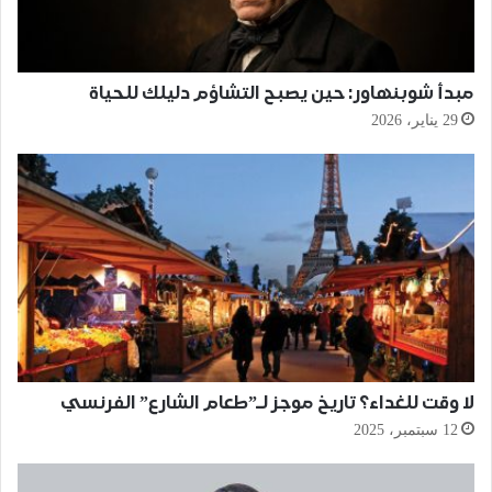
مبدأ شوبنهاور: حين يصبح التشاؤم دليلك للحياة
29 يناير، 2026
لا وقت للغداء؟ تاريخ موجز لـ”طعام الشارع” الفرنسي
12 سبتمبر، 2025