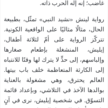
غاضب؛ إنه إله الحرب ذاته.
رواية لينش «نشيد النبي» تمثّل، بطبيعة
الحال، مثالًا مثاليًا على الواقعية الكونية.
تتركّز الرواية على أمّ لثلاثة أطفال،
إيليش، المنشغلة بإطعام صغارها
وإلباسهم، إلى حدٍّ لا يترك لها وقتًا للانتباه
إلى الكارثة المتعاظمة خلف باب بيتها.
العالم يحترق، وهي مشغولة بالعناية
بوالدها الآخذ في التلاشي، وبإعداد قائمة
التسوّق. في شخصية إيليش، نرى في آنٍ