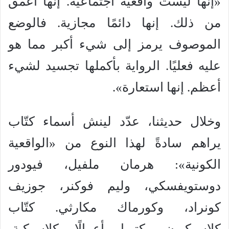
«إنها ليست واقعية اجتماعية. إنها أعمق
من ذلك. إنها دائمًا مجازية. فالوضع
الموصوف يرمز إلى شيء أكبر مما هو
عليه فعليًا. الرواية بأكملها تجسيد لشيء
أعظم. إنها استعارة».
وخلال حديثنا، عدّد لينش أسماء كتّاب
يراهم سادةً لهذا النوع من «الواقعية
الكونية»: هرمان ملفيل، فيودور
دوستويفسكي، وليم فوكنر، جوزيف
كونراد، وكورماك مكارثي. كتّاب
كلاسيكيون، كتبوا أعمالًا كلاسيكية،