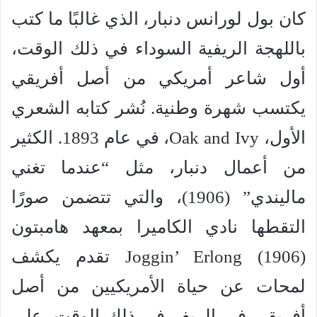
كان بول لورانس دنبار، الذي غالبًا ما كتب
باللهجة الريفية السوداء في ذلك الوقت،
أول شاعر أمريكي من أصل أفريقي
يكتسب شهرة وطنية. نُشر كتابه الشعري
الأول، Oak and Ivy، في عام 1893. الكثير
من أعمال دنبار، مثل “عندما تغني
ماليندي” (1906)، والتي تتضمن صورًا
التقطها نادي الكاميرا بمعهد هامبتون
Joggin’ Erlong (1906) تقدم يكشف
لمحات عن حياة الأمريكيين من أصل
أفريقي في الريف في ذلك الوقت. على