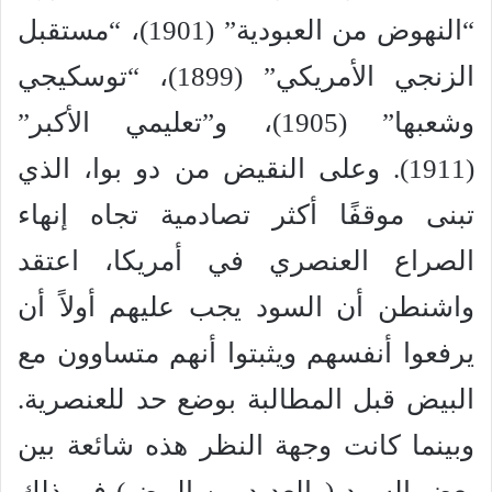
“النهوض من العبودية” (1901)، “مستقبل
الزنجي الأمريكي” (1899)، “توسكيجي
وشعبها” (1905)، و”تعليمي الأكبر”
(1911). وعلى النقيض من دو بوا، الذي
تبنى موقفًا أكثر تصادمية تجاه إنهاء
الصراع العنصري في أمريكا، اعتقد
واشنطن أن السود يجب عليهم أولاً أن
يرفعوا أنفسهم ويثبتوا أنهم متساوون مع
البيض قبل المطالبة بوضع حد للعنصرية.
وبينما كانت وجهة النظر هذه شائعة بين
بعض السود (والعديد من البيض) في ذلك