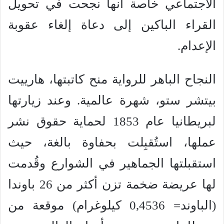
الاجتماعي خاصة أنها نجحت في تحويل
القراء الباكين إلى دعاة إلغاء عقوبة
الإعدام.
النجاح الباهر للرواية منح كاتبتها، هارييت
بيتشر ستو، شهرة عالمية. وعند زيارتها
لبريطانيا عام 1853 لحماية حقوق نشر
عملها، استُقبِلت بحفاوة بالغة، حيث
استقبلتها الجماهير في الشوارع وقُدمت
لها عريضة ضخمة تزن أكثر من 26 باوندا
(الباوند= 0,4536 كيلوغرام) موقعة من