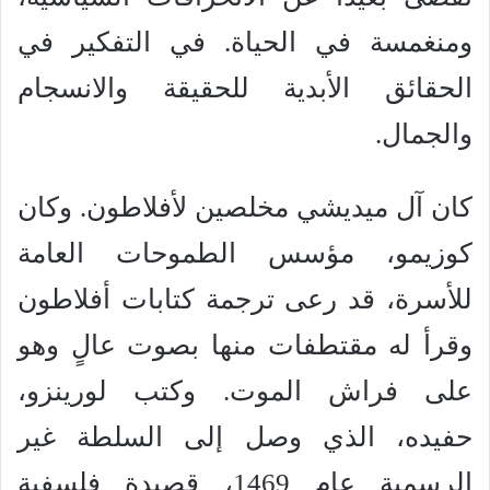
ومنغمسة في الحياة. في التفكير في
الحقائق الأبدية للحقيقة والانسجام
والجمال.
كان آل ميديشي مخلصين لأفلاطون. وكان
كوزيمو، مؤسس الطموحات العامة
للأسرة، قد رعى ترجمة كتابات أفلاطون
وقرأ له مقتطفات منها بصوت عالٍ وهو
على فراش الموت. وكتب لورينزو،
حفيده، الذي وصل إلى السلطة غير
الرسمية عام 1469، قصيدة فلسفية