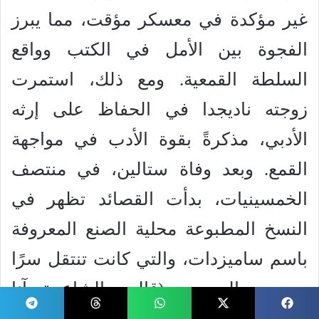
غير مؤكدة في معسكر مؤقت، مما يبرز
الفجوة بين الأمل في الكتب وواقع
السلطة القمعية. ومع ذلك، استمرت
زوجته ناديجدا في الحفاظ على إرثه
الأدبي، مذكرةً بقوة الأدب في مواجهة
القمع. وبعد وفاة ستالين، في منتصف
الخمسينيات، بدأت القصائد تظهر في
النسخ المطبوعة محلية الصنع المعروفة
باسم ساميزدات، والتي كانت تنتقل سرًا
من يد إلى يد. (قالت الشاعرة آنا
أخماتوفا: “نحن نعيش في عصر ما قبل