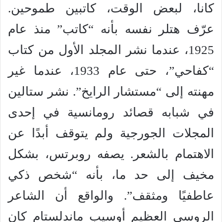
كانا، لبعض الوقت، كاتبين طموحين.
عرّف هتلر نفسه بأنه “كاتب” منذ عام
1925، عندما نشر المجلد الأول من كتاب
“كفاحي”، حتى عام 1933، عندما غير
مهنته إلى “مستشار الرايخ”. نشر ستالين
في شبابه قصائد رومانسية في إحدى
المجلات الجورجية ولم يتوقف أبدًا عن
الاهتمام بالشعر. يصفه روبرتس، بشكل
مخيف إلى حد ما، بأنه “شخص ذكي
عاطفيًا ومثقف”. والواقع أن الشاعر
الروسي العظيم أوسيب ماندلستام كان