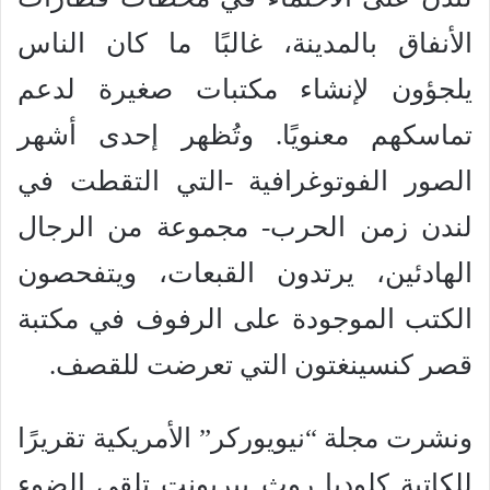
الأنفاق بالمدينة، غالبًا ما كان الناس
يلجؤون لإنشاء مكتبات صغيرة لدعم
تماسكهم معنويًا. وتُظهر إحدى أشهر
الصور الفوتوغرافية -التي التقطت في
لندن زمن الحرب- مجموعة من الرجال
الهادئين، يرتدون القبعات، ويتفحصون
الكتب الموجودة على الرفوف في مكتبة
قصر كنسينغتون التي تعرضت للقصف.
ونشرت مجلة “نيويوركر” الأمريكية تقريرًا
للكاتبة كلوديا روث بيربونت تلقي الضوء