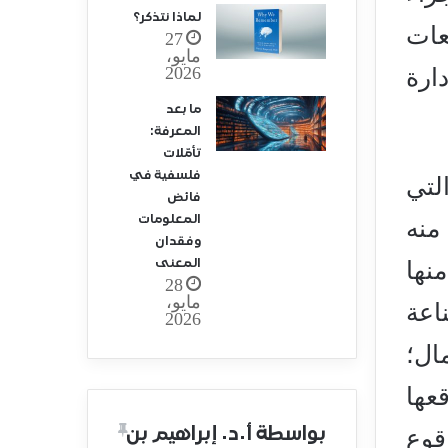
لماذا نتذكر؟
عات
27
مايو،
2026
ارة
ما بعد
المعرفة:
تأمّلات
فلسفية في
لتي
فائض
المعلومات
منه
وفقدان
المعنى
نها
28
مايو،
ناعة
2026
ال؛
عها
بواسطة أ.د. إبراهيم بن
قوع