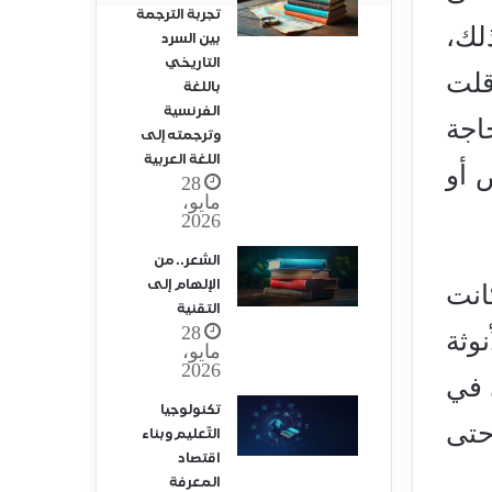
تجربة الترجمة
لك،
بين السرد
التاريخي
قلت
باللغة
الفرنسية
اجة
وترجمته إلى
اللغة العربية
 أو
28
مايو،
2026
الشعر.. من
الإلهام إلى
انت
التقنية
28
وثة
مايو،
2026
 في
تكنولوجيا
حتى
التّعليم وبناء
اقتصاد
المعرفة