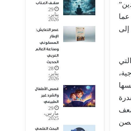
ين”
سقـف العـتاب
29
يناير،
عما
2026
إلى
عصر التعايش:
الإطار
المسكوني
وصناعة العالم
العربي
لتي
الحديث
28
ية،
يناير،
2026
سها
قصص الأطفال
والسَّرد غير
درة
الطبيعيّ
29
ضعف
مارس،
2025
حصن
البحث العلمي