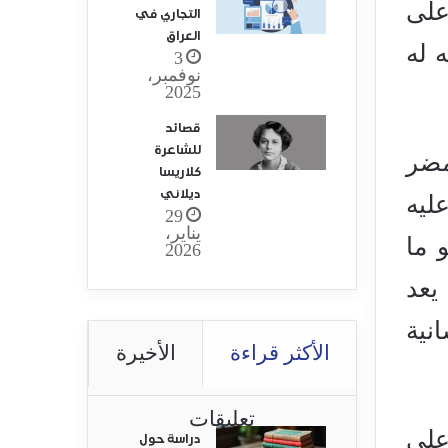
على
التجاري في
العراق
 له
3
نوفمبر،
2025
قصائد
للشاعرة
مضر
كلاريسا
ديلاني
ليه
29
يناير،
 ما
2026
يعد
نية
الأكثر قراءة
الأخيرة
تعليقات
على
دراسة حول