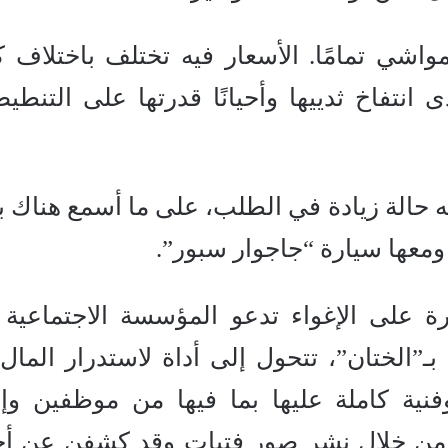
شي تمامًا. الأسعار فيه تختلف باختلاف ك
انتفاخ ثدييها وأحيانًا قدرتها على التنطيط
 حالة زيادة في الطلب، على ما أسمع هناك ب
ومعها سيارة “جاجوار سبور”.
رة على الإغواء تدعو المؤسسة الاجتماعية 
ـ”الختان”، تتحول إلى أداة لاستدرار المال
نية كاملة عليها بما فيها من موظفين وإد
ا من خلال نشر صور فتيات وقد كشفن عن أج