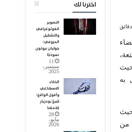
اخترنا لك
التصوير
الفوتوغرافي
والتشكيل
ضاء
الحروفي:
جوليان بروتون
عة،
نموذجًا
11
حيث
سبتمبر،
2025
 به
الذكاء
الاصطناعي
وأفول الواقع:
شبحُ بودريار
يُلاحقنا
حيث
28
مايو،
 من
2026