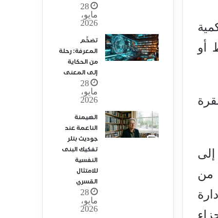
28
مايو،
2026
مية
تضخّم
 أو
المعرفة: رحلة
من الحكاية
إلى المعنى
28
مايو،
قرة
2026
الهيمنة
الناعمة عند
جوديث بتلر
تفكيك البنى
إلى
النفسية
للامتثال
 من
القسري
28
ارة
مايو،
2026
زاء