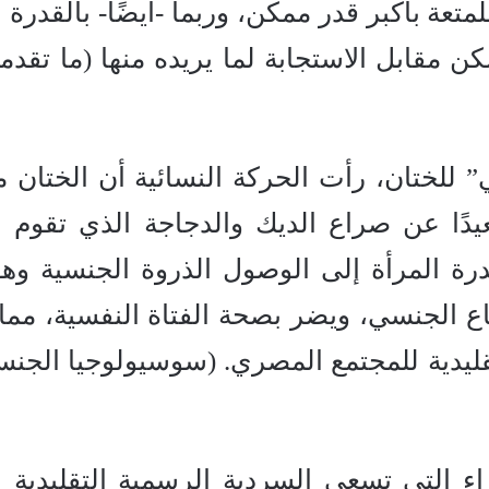
متعة بأكبر قدر ممكن، وربما -أيضًا- بالقدرة 
 مقابل الاستجابة لما يريده منها (ما تقدمه
” للختان، رأت الحركة النسائية أن الختان 
عيدًا عن صراع الديك والدجاجة الذي تقوم ع
درة المرأة إلى الوصول الذروة الجنسية وهو
ع الجنسي، ويضر بصحة الفتاة النفسية، مما 
قليدية للمجتمع المصري. (سوسيولوجيا الجنسا
راء التي تسعى السردية الرسمية التقليدية 