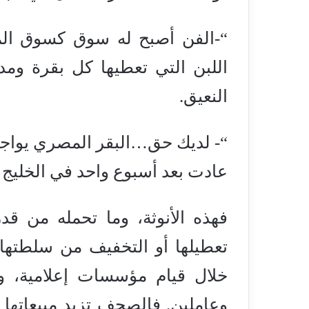
“-الفن أصبح له سوق كسوق الموا
اللبن التي تعطيها كل بقرة ومدى 
النعيق.
“- لديك حق…البقر المصري يواجه
عادت بعد أسبوع واحد في الخليج 
فهذه الأنوثة، وما تحمله من قد
تعطيلها أو التخفيف من سلطتها ب
خلال قيام مؤسسات إعلامية، وف
وعاملين. فالصحف تزيد مبيعاته