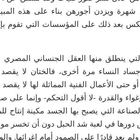
 شهرة ويزدن أجورهن بناء على هذه المبي
ينعكس بعد ذلك على المؤسسات التي تقوم بإد
لتي ينطلق منها العقل الجنساني المصري ا
جساد النساء مرة أخرى، فالختان لا يقصد 
 حتى الأعمال الفنية المماثلة لها لا يقصد م
لإغواء والقدرة -لا أقول التحكم- وإنما على ص
ناعة التي يصبح بها الجسد مكينة إنتاح للم
س دورها في لعبة شد الحبل دون أن تخسر موق
لم يعد قادرًا على الصمود أمام إغرائها. والو