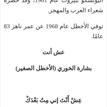
اليونسكو ببيروت عام 1961، وقد حضره
شعراء العرب والمهجر.
توفي الأخطل عام 1968 عن عمر ناهز 83
عامًا.
عش أنت
بشارة الخوري (الأخطل الصغير)
عِشْ أَنْتَ إني مِتُ بَعْدَكْ