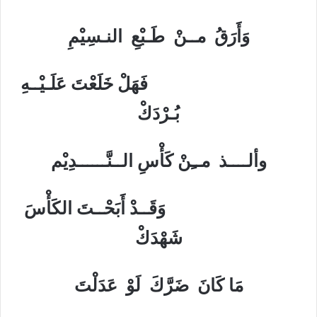
وَأَرَقُ مــنْ طَـبْعِ النـسِيْمِ
فَهَلْ خَلَعْتَ عَلَـيْــهِ
بُـرْدَكْ
وألــــذ مــِنْ كَأْسِ الــنَّــــــدِيْم
وَقَــدْ أَبَحْــتَ الكَأْسَ
شَهْدَكْ
مَا كَانَ ضَرَّكَ لَوْ عَدَلْتَ