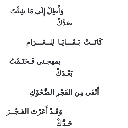
وَأَطِلْ إِلَى مَا شِئْتَ
صَدَّكْ
كَانَــتْ بَـقَـــايَـا لِلــغَـــرَامِ
بمهجـتي فَـخَتَـمْتُ
بَعْـدَكْ
أَنْقَى مِن الفَجْرِ الضَّحُوْكِ
وَقَـدْ أَعَرْتَ الفَـجْــرَ
خَـدَّكْ