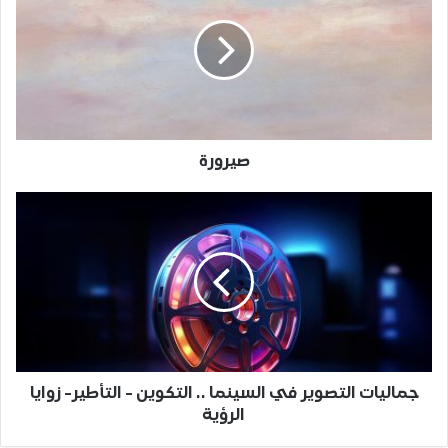
صيرورة
جماليات التصوير في السينما .. التكوين - التأطير- زوايا
الرؤية