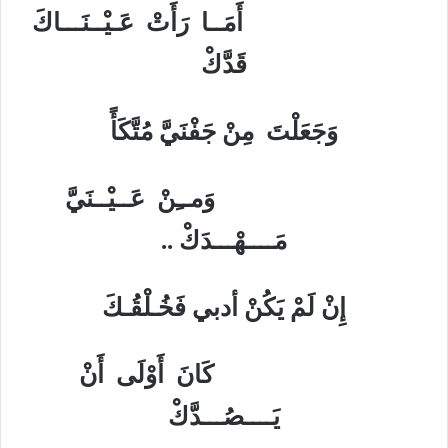
أَمَــا رَأَتْ عَـيْــنَـــاكَ
قَدَّكْ
وَجَعَلْتَ مِنْ جَفْنَيَّ مُتَّكَأً
وَمــِنْ عَــيْــنَيَّ
مَــــهْـــدَكْ ..
إِنْ لَمْ يَكُنْ أدبي فَخُـلْقُـكَ
كَانَ أَوْلَى أَنْ
يَــــصُـــدَّكْ