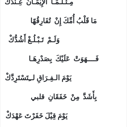
مِـثْـلَـمَـا الإِيْمَـانُ عِـنْدَكْ
مَا قَلْبُ أُمِّكَ إِنْ تُفَارِقُهًا
وَلَـمْ تَـبْـلُـغْ أَشُدُّكْ
فَــــهَوَتْ عَلَيْكَ بِصَدْرِهَـا
يَوْمَ الـفِـرَاقِ لــِتَسْتَرِدَّكْ
بِأَشَدَّ مِنْ خَفَقَانِ قلبي
يَوْمَ قِيْلَ خَفَرْتَ عَهْدَكْ