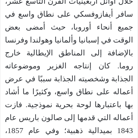
خلال أوائل أربعينيات القرن التاسع عشر،
سافر أيفازوفسكي على نطاق واسع في
جميع أنحاء أوروبا، حيث أمضى بعض
الوقت في إسبانيا وألمانيا وهولندا وفرنسا
بالإضافة إلى المناطق الإيطالية خارج
روما. كان إنتاجه الغزير وموضوعاته
الجذابة وشخصيته الجذابة سببًا في عرض
أعماله على نطاق واسع، وكثيرًا ما أشاد
بها باعتبارها لوحة بحرية نموذجية. فازت
أعماله التي قدمها إلى صالون باريس عام
1843 بميدالية ذهبية؛ وفي عام 1857،