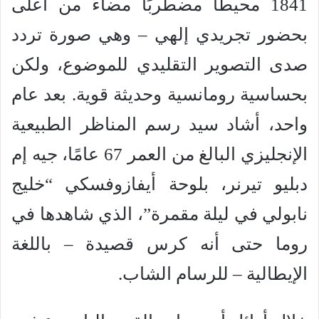
1841 محيطًا مضطربًا مضاءً من أعلى
بحضور تجريدي إلهي – وهي صورة تردد
صدى التصوير التقليدي للموضوع، ولكن
بحساسية رومانسية وحديثة قوية. بعد عام
واحد، أشاد سيد رسم المناظر الطبيعية
الإنجليزي البالغ من العمر 67 عامًا، جيه إم
دبليو تيرنر، بلوحة أيفازوفسكي “خليج
نابولي في ليلة مقمرة”، الذي شاهدها في
روما حتى أنه كرس قصيدة – باللغة
الإيطالية – للرسام الشاب.