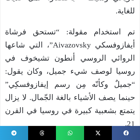
للغاية.
تم استخدام مقولة: “تستحق فرشاة
أيفازوفسكي Aivazovsky”، التي شاعها
الروائي الروسي أنطون تشيخوف في
روسيا لوصف شيء جميل، وكان يقول:
“جميلٌ وكأنّه مِن رسم إيفازوفسكِي”
حينما يصف الأشياء بالغة الجّمال. لا يزال
يتمتع بشعبية كبيرة في روسيا في القرن
21.