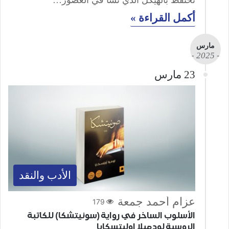
تحتفظ بالهيكل الذي نشأ في العصور…
أكمل القراءة »
مارس
- 2025 -
23 مارس
الأدب والنقد
عزام أحمد جمعة
179
الأسلوب الساخر في رواية (سونيتشكا) للكاتبة
الروسية لودميلا اوليتسكايا