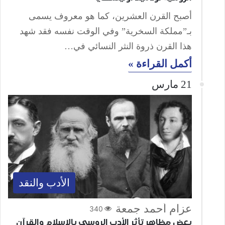
أصبح القرن العشرين، كما هو معروف يسمى
بـ”مملكة السخرية” وفي الوقت نفسه فقد شهد
هذا القرن ذروة النثر النسائي في…
أكمل القراءة »
21 مارس
الأدب والنقد
عزام أحمد جمعة
340
بعض مظاهر تأثر الأدب الروسي بالإسلام والقرآن